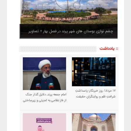
چشم نوازی بوستان های شهر پرند در فصل بهار + تصاویر
:: یادداشت
۱۷ مرداد/ روز خبرنگار؛ پاسداشتِ
امام جمعه پرند، دلایل گذار جنگ
شرافتِ قلم و روایتگرانِ حقیقت
از فاز نظامی به امنیتی و زیرساختی