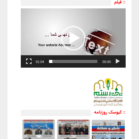
:: فیلم
نمایشگر
ویدیو
01:04
00:00
:: کیوسک روزنامه