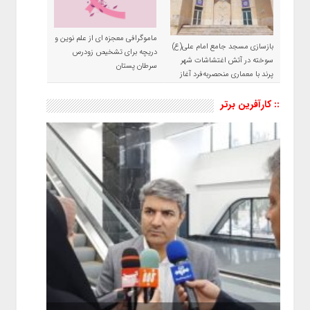
ماموگرافی معجزه ای از علم نوین و
بازسازی مسجد جامع امام علی(ع)
دریچه برای تشخیص زودرس
سوخته در آتش اغتشاشات شهر
سرطان پستان
پرند با معماری منحصربه‌فرد آغاز
شد
:: کارآفرین برتر