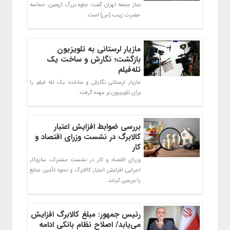
نماز جمعه تهران گفت: جلوه بزرگ اربعین، حماسه
حضرت زینب (س) است.
مازیار لرستانی به تلویزیون
بازگشت؛ نگارش و ساخت یک
تله‌فیلم
مازیار لرستانی نگارش و ساخت یک تله فیلم را
برای تلویزیون بر عهده گرفت.
بررسی ضوابط افزایش اعتبار
کالابرگ در نشست وزرای اقتصاد و
کار
وزرای اقتصاد و کار در نشست مشترک، سازوکار‌
اجرایی افزایش اعتبار کالابرگ و نحوه تأمین منابع
را بررسی کردند.
رئیس‌ جمهور: مبلغ کالابرگ افزایش
می‌یابد/ اصلاح نظام بانکی ادامه