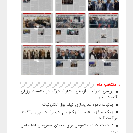
:: منتخب ماه
بررسی ضوابط افزایش اعتبار کالابرگ در نشست وزرای
اقتصاد و کار
جزئیات نحوه فعال‌سازی کیف پول الکترونیک
بانک مرکزی فقط با یک‌‎پنجم درخواست پول بانک‌ها
موافقت کرد
۸ همت کمک بلاعوض برای مسکن محرومان اختصاص
می یابد