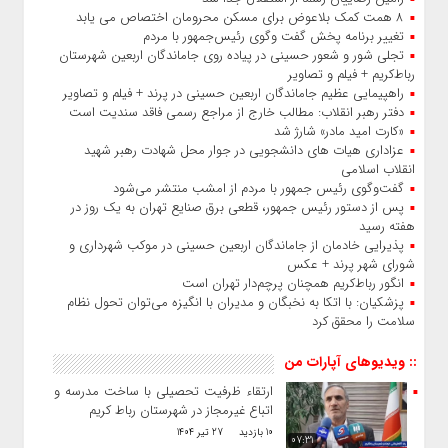
۸ همت کمک بلاعوض برای مسکن محرومان اختصاص می یابد
تغییر برنامه پخش گفت‌ وگوی رئیس‌جمهور با مردم
تجلی شور و شعور حسینی در پیاده‌ روی جاماندگان اربعین شهرستان
رباط‌کریم + فیلم و تصاویر
راهپیمایی عظیم جاماندگان اربعین حسینی در پرند + فیلم و تصاویر
دفتر رهبر انقلاب: مطالب خارج از مراجع رسمی فاقد سندیت است
«کارت امید مادر» شارژ شد
عزاداری هیات‌ های دانشجویی در جوار محل شهادت رهبر شهید
انقلاب اسلامی
گفت‌وگوی رئیس‌ جمهور با مردم از امشب منتشر می‌شود
پس از دستور رئیس‌ جمهور، قطعی برق صنایع تهران به یک روز در
هفته رسید
پذیرایی خادمان از جاماندگان اربعین حسینی در موکب شهرداری و
شورای شهر پرند + عکس
انگور رباط‌کریم همچنان پرچم‌دار تهران است
پزشکیان: با اتکا به نخبگان و مدیران با انگیزه می‌توان تحول نظام
سلامت را محقق کرد
:: ویدیوهای آپارات من
ارتقاء ظرفیت تحصیلی با ساخت مدرسه و طرد
اتباع غیرمجاز در شهرستان رباط کریم
10 بازدید
27 تیر 1404
07:31