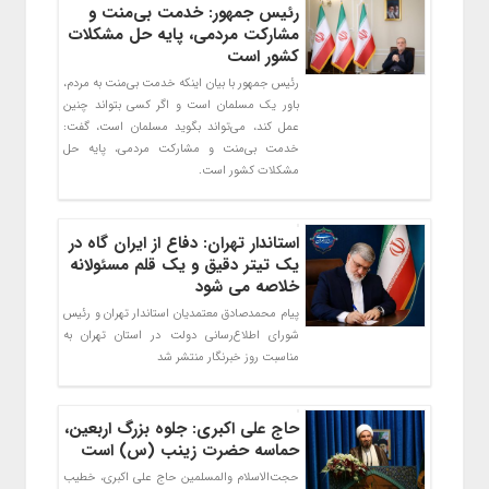
رئیس جمهور: خدمت بی‌منت و
مشارکت مردمی، پایه حل مشکلات
کشور است
رئیس جمهور با بیان اینکه خدمت بی‌منت به مردم،
باور یک مسلمان است و اگر کسی بتواند چنین
عمل کند، می‌تواند بگوید مسلمان است، گفت:
خدمت بی‌منت و مشارکت مردمی، پایه حل
مشکلات کشور است.
استاندار تهران: دفاع از ایران گاه در
یک تیتر دقیق و یک قلم مسئولانه
خلاصه می شود
پیام محمدصادق معتمدیان استاندار تهران و رئیس
شورای اطلاع‌رسانی دولت در استان تهران به
مناسبت روز خبرنگار منتشر شد
حاج‌ علی‌ اکبری: جلوه بزرگ اربعین،
حماسه حضرت زینب (س) است
حجت‌الاسلام والمسلمین حاج علی‌ اکبری، خطیب