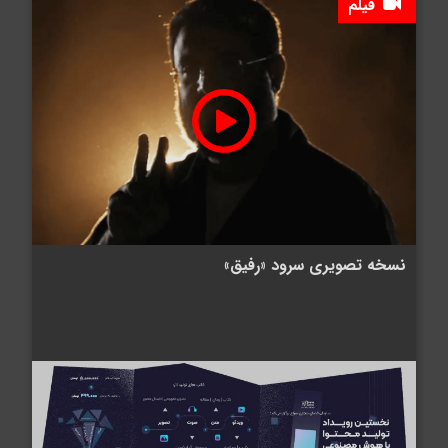
فیلم
شایعه «معافیت سربازان فراری» تکذیب
شد
نسخه تصویری سرود «رفیق»
جزئیات نحوه فعال‌سازی کیف پول
الکترونیک