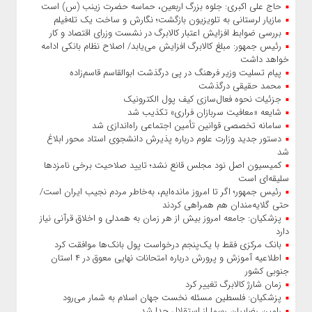
حاج‌ علی‌ اکبری: جلوه بزرگ اربعین، حماسه حضرت زینب (س) است
مازیار لرستانی به تلویزیون بازگشت؛ نگارش و ساخت یک تله‌فیلم
بررسی ضوابط افزایش اعتبار کالابرگ در نشست وزرای اقتصاد و کار
رئیس‌ جمهور: مبلغ کالابرگ افزایش می‌یابد/ اصلاح نظام بانکی ادامه
خواهد داشت
پیام تسلیت وزیر فرهنگ در پی درگذشت ابوالقاسم قاسم‌زاده
محمد حقیقی درگذشت
جزئیات نحوه فعال‌سازی کیف پول الکترونیک
شایعه «معافیت سربازان فراری» تکذیب شد
سامانه تخصصی قوانین تأمین اجتماعی راه‌اندازی شد
دستور جدید وزارت علوم درباره پذیرش دانشجوی استاد محور ابلاغ
شد
کمیسیون اصل نود مجلس قانع نشد؛ تایید صلاحیت برخی نامزدها
سلیقه‌ای است
رئیس‌ جمهور؛ اگر تا امروز مانده‌ایم، به‌خاطر مردم نجیب ایران است/
حتی گلایه‌مندان هم همراهی کردند
پزشکیان: جامعه امروز بیش از هر زمان به همدلی و اخلاق قرآنی نیاز
دارد
بانک مرکزی فقط با یک‌‎پنجم درخواست پول بانک‌ها موافقت کرد
اطلاعیه آموزش و پرورش درباره امتحانات نهایی معوق در ۴ استان
جنوبی کشور
زمان شارژ کالابرگ تغییر کرد
پزشکیان: فلسطین مسئله نخست جهان اسلام به شمار می‌رود
رامین رضاییان رسما از استقلال جدا شد