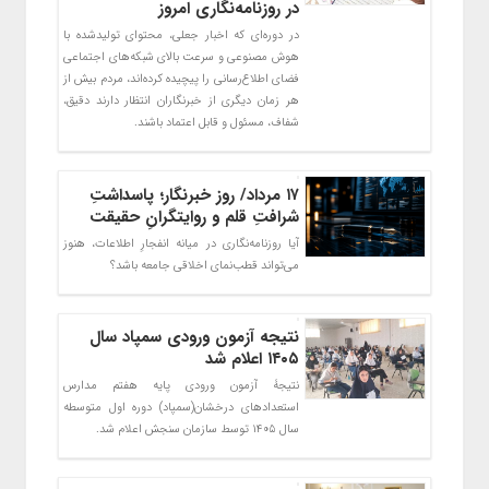
در روزنامه‌نگاری امروز
در دوره‌ای که اخبار جعلی، محتوای تولیدشده با
هوش مصنوعی و سرعت بالای شبکه‌های اجتماعی
فضای اطلاع‌رسانی را پیچیده کرده‌اند، مردم بیش از
هر زمان دیگری از خبرنگاران انتظار دارند دقیق،
شفاف، مسئول و قابل اعتماد باشند.
۱۷ مرداد/ روز خبرنگار؛ پاسداشتِ
شرافتِ قلم و روایتگرانِ حقیقت
آیا روزنامه‌نگاری در میانه انفجارِ اطلاعات، هنوز
می‌تواند قطب‌نمای اخلاقی جامعه باشد؟
نتیجه آزمون ورودی سمپاد سال
۱۴۰۵ اعلام شد
نتیجۀ آزمون ورودی پایه هفتم مدارس
استعدادهای درخشان(سمپاد) دوره اول متوسطه
سال ۱۴۰۵ توسط سازمان سنجش اعلام شد.