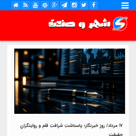
۱۷ مرداد/ روز خبرنگار؛ پاسداشتِ شرافتِ قلم و روایتگرانِ
حقیقت