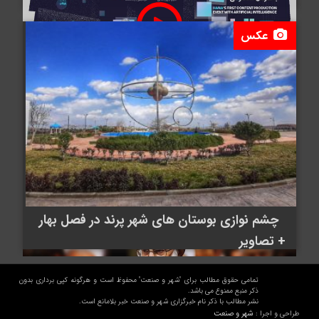
عکس
برگزاری نخستین رویداد ملی تولید محتوا با هوش
مصنوعی در چابهار
استاندار تهران: دفاع از ایران گاه در یک
تیتر دقیق و یک قلم مسئولانه خلاصه
می شود
چشم نوازی بوستان های شهر پرند در فصل بهار
+ تصاویر
تمامی حقوق مطالب برای "شهر و صنعت" محفوظ است و هرگونه کپی برداری بدون
ذکر منبع ممنوع می باشد.
نشر مطالب با ذکر نام خبرگزاری شهر و صنعت خبر بلامانع است.
شهر و صنعت
طراحی و اجرا :