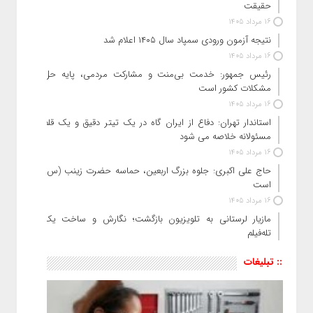
حقیقت
16 مرداد 1405
نتیجه آزمون ورودی سمپاد سال ۱۴۰۵ اعلام شد
16 مرداد 1405
رئیس جمهور: خدمت بی‌منت و مشارکت مردمی، پایه حل
مشکلات کشور است
16 مرداد 1405
استاندار تهران: دفاع از ایران گاه در یک تیتر دقیق و یک قلم
مسئولانه خلاصه می شود
16 مرداد 1405
حاج‌ علی‌ اکبری: جلوه بزرگ اربعین، حماسه حضرت زینب (س)
است
16 مرداد 1405
مازیار لرستانی به تلویزیون بازگشت؛ نگارش و ساخت یک
تله‌فیلم
:: تبلیغات