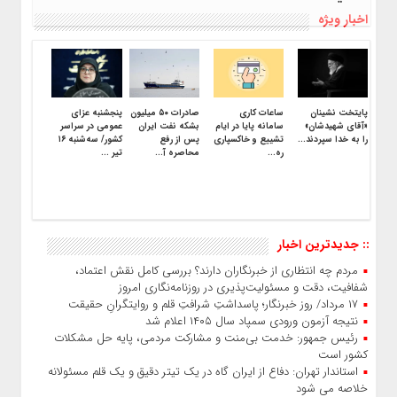
اخبار ویژه
پایتخت نشینان
ساعات کاری
صادرات ۵۰ میلیون
پنجشنبه عزای
«آقای شهیدشان»
سامانه پایا در ایام
بشکه نفت ایران
عمومی‌ در سراسر
را به خدا سپردند...
تشییع و خاکسپاری
پس از رفع
کشور/ سه‌شنبه ۱۶
ره...
محاصره آ...
تیر ...
:: جدیدترین اخبار
مردم چه انتظاری از خبرنگاران دارند؟ بررسی کامل نقش اعتماد،
شفافیت، دقت و مسئولیت‌پذیری در روزنامه‌نگاری امروز
۱۷ مرداد/ روز خبرنگار؛ پاسداشتِ شرافتِ قلم و روایتگرانِ حقیقت
نتیجه آزمون ورودی سمپاد سال ۱۴۰۵ اعلام شد
رئیس جمهور: خدمت بی‌منت و مشارکت مردمی، پایه حل مشکلات
کشور است
استاندار تهران: دفاع از ایران گاه در یک تیتر دقیق و یک قلم مسئولانه
خلاصه می شود