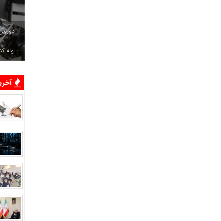
دوربین
لوله ک
آخرین