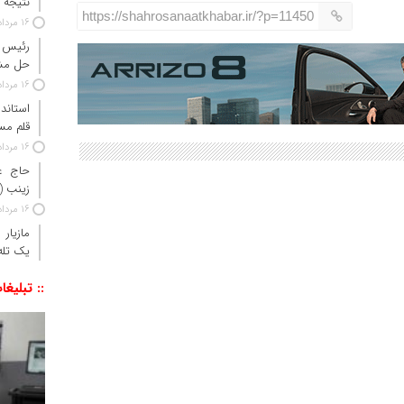
نتیجه آزم
https://shahrosanaatkhabar.ir/?p=11450
16 مرداد 1405
رئیس ج
حل مش
16 مرداد 1405
استاندا
قلم مس
16 مرداد 1405
حاج‌ ع
زینب 
16 مرداد 1405
مازیار
یک تله‌
:: تبلیغا