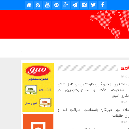
امروز : جمعه, ۱۶ مرداد , ۱۴۰۵ .::. برابر با : Friday, 7 August , 2026 .::. اخبار منتشر شده : 2 خبر
فوری
ه انتظاری از خبرنگاران دارند؟ بررسی کامل نقش
د، شفافیت، دقت و مسئولیت‌پذیری در
‌نگاری امروز
رداد/ روز خبرنگار؛ پاسداشتِ شرافتِ قلم و
رانِ حقیقت