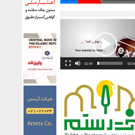
01:04
00:0