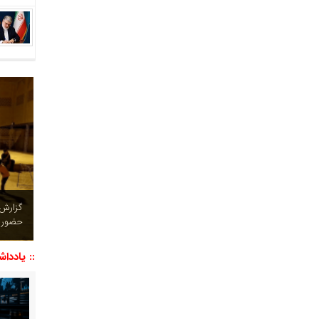
چشم نو
تصاویر
:: یاددا