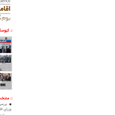
:: کیوسک
:: منتخ
بررسی
وزرای اقت