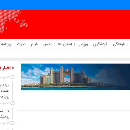
فرهنگی
گردشگری
ورزشی
استان ها
عکس
فیلم
صوت
روزنامه
:: اخبار 
17 مرداد 1405
مردم چ
اعتما
روزنامه
17 مرداد 1405
۱۷ م
روایتگ
16 مرداد 1405