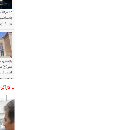
۱۷ مرداد/
پاسداشتِ 
روایتگران
بازسازی م
علی(ع) س
اغتشاشات 
منحصربه‌ف
:: کارآفر