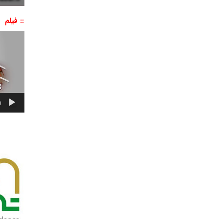
:: فیلم
نمایشگر
ویدیو
0