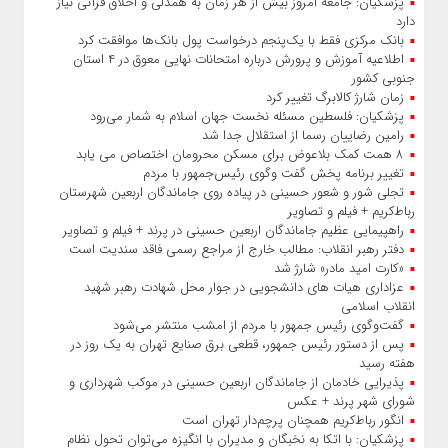
پزشکیان: جامعه امروز بیش از هر زمان به همدلی و اخلاق قرآنی نیاز
دارد
بانک مرکزی فقط با یک‌‎پنجم درخواست پول بانک‌ها موافقت کرد
اطلاعیه آموزش و پرورش درباره امتحانات نهایی معوق در ۴ استان
جنوبی کشور
زمان شارژ کالابرگ تغییر کرد
پزشکیان: فلسطین مسئله نخست جهان اسلام به شمار می‌رود
رامین رضاییان رسما از استقلال جدا شد
۸ همت کمک بلاعوض برای مسکن محرومان اختصاص می یابد
تغییر برنامه پخش گفت‌ وگوی رئیس‌جمهور با مردم
تجلی شور و شعور حسینی در پیاده‌ روی جاماندگان اربعین شهرستان
رباط‌کریم + فیلم و تصاویر
راهپیمایی عظیم جاماندگان اربعین حسینی در پرند + فیلم و تصاویر
دفتر رهبر انقلاب: مطالب خارج از مراجع رسمی فاقد سندیت است
«کارت امید مادر» شارژ شد
عزاداری هیات‌ های دانشجویی در جوار محل شهادت رهبر شهید
انقلاب اسلامی
گفت‌وگوی رئیس‌ جمهور با مردم از امشب منتشر می‌شود
پس از دستور رئیس‌ جمهور، قطعی برق صنایع تهران به یک روز در
هفته رسید
پذیرایی خادمان از جاماندگان اربعین حسینی در موکب شهرداری و
شورای شهر پرند + عکس
انگور رباط‌کریم همچنان پرچم‌دار تهران است
پزشکیان: با اتکا به نخبگان و مدیران با انگیزه می‌توان تحول نظام