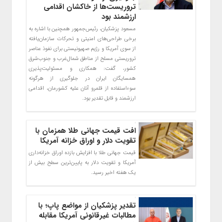
تروریست‌ها از خاکشان اقدامی
ارزشمند بود
مسعود پزشکیان، رئیس‌جمهور همچنین با اشاره به
برخی طراحی‌های امنیتی و تحرکات سازمان‌یافته
از سوی آمریکا و رژیم صهیونیستی برای نفوذ عناصر
تروریستی مسلح از مناطق شمال‌غرب و جنوب‌شرق
کشور، گفت: همکاری و مسئولیت‌پذیری
همسایگان ایران در جلوگیری از هرگونه
سوءاستفاده از قلمرو آنان علیه کشورمان، اقدامی
ارزشمند و قابل تقدیر بود.
افت قیمت جهانی طلا همزمان با
تقویت دلار و اوراق خزانه آمریکا
قیمت جهانی طلا با افزایش بازده اوراق خزانه‌داری
آمریکا و تقویت دلار به پایین‌ترین سطح بیش از
یک هفته اخیر رسید.
تقدیر پزشکیان از مواضع پاپ؛ با
مطالبات غیرقانونی آمریکا مقابله