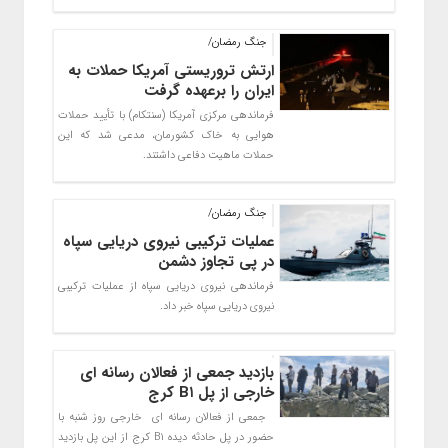
جنگ رمضان/
ارتش تروریستی آمریکا حملات به
ایران را برعهده گرفت
فرماندهی مرکزی آمریکا (سنتکام) با تأیید حملات
هوایی به خاک کشورمان، مدعی شد که این
حملات ماهیت دفاعی داشتند.
جنگ رمضان/
عملیات ترکیبی نیروی دریایی سپاه
در پی تجاوز دشمن
فرماندهی نیروی دریایی سپاه از عملیات ترکیبی
نیروی دریایی سپاه خبر داد.
بازدید جمعی از فعالان رسانه ای
خارجی از پل B۱ کرج
جمعی از فعالان رسانه ای خارجی روز شنبه با
حضور در پل حادثه دیده B۱ کرج از این پل بازدید