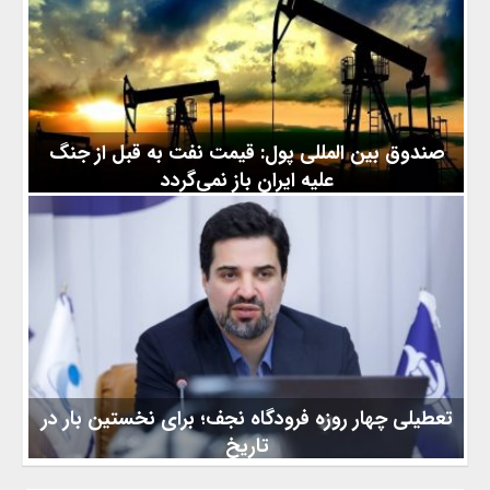
دشمنی و خصومتی با همسایگان خود ندارد و آنها را دوست می‌انگارد.
رئیس قوه قضاییه: جمهوری اسلامی ایران هیچ دشمنی و خصومتی با
همسایگان خود ندارد علی‌الزیدی نخست‌وزیر عراق که به ایران سفر
کرده است، در جریان دیدارها و نشست‌های خود با مقامات کشورمان،
با حجت‌الاسلام والمسلمین محسنی‌اژه‌ای، رئیس
صندوق بین المللی پول: قیمت نفت به قبل از جنگ
علیه ایران باز نمی‌گردد
به گزارش شهر و صنعت از اسپوتنیک، صندوق بین‌ المللی پول اعلام
کرد که قیمت نفت تحت تأثیر تداوم تنش‌ها، تا مدت‌ها شاهد ثبات و
قیمت‌های پیش از عملیات‌ نظامی علیه ایران نخواهد بود. صندوق بین
المللی پول: قیمت نفت به قبل از جنگ علیه ایران باز نمی‌گردد «جولی
کوزاک»، مدیر بخش ارتباطات صندوق بین‌ المللی پول (IMF) در
کنفرانسی مطبوعاتی، دورنمایی نگران‌کننده‌ از بازار انرژی ارائه کرد. وی
با تأکید بر اینکه سناریوی بازگشت
تعطیلی چهار روزه فرودگاه نجف؛ برای نخستین بار در
تاریخ