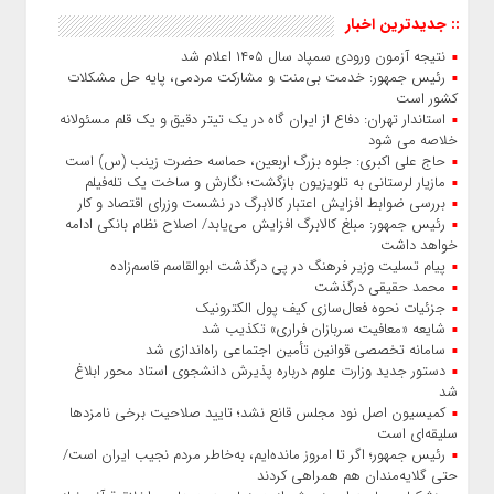
به گزارش شهر و صنعت، رئیس سازمان هواپیمایی کشوری گفت:
:: جدیدترین اخبار
برای نخستین بار در تاریخ؛ تعطیلی چهار روزه فرودگاه نجف به احترام
یک وداع میلیونی صورت می‌گیرد. تعطیلی چهار روزه فرودگاه نجف؛
نتیجه آزمون ورودی سمپاد سال ۱۴۰۵ اعلام شد
برای نخستین بار در تاریخ رئیس سازمان هواپیمایی کشوری، با اشاره
رئیس جمهور: خدمت بی‌منت و مشارکت مردمی، پایه حل مشکلات
به تعطیلی چهار روزه فرودگاه نجف اشرف، این اقدام را رویدادی
کشور است
کم‌سابقه در صنعت هوانوردی منطقه توصیف کرد و گفت: برای
استاندار تهران: دفاع از ایران گاه در یک تیتر دقیق و یک قلم مسئولانه
نخستین بار در تاریخ، یک فرودگاه بین‌المللی به دلیل برگزاری
خلاصه می شود
حاج‌ علی‌ اکبری: جلوه بزرگ اربعین، حماسه حضرت زینب (س) است
مازیار لرستانی به تلویزیون بازگشت؛ نگارش و ساخت یک تله‌فیلم
بررسی ضوابط افزایش اعتبار کالابرگ در نشست وزرای اقتصاد و کار
رئیس‌ جمهور: مبلغ کالابرگ افزایش می‌یابد/ اصلاح نظام بانکی ادامه
خواهد داشت
پیام تسلیت وزیر فرهنگ در پی درگذشت ابوالقاسم قاسم‌زاده
محمد حقیقی درگذشت
جزئیات نحوه فعال‌سازی کیف پول الکترونیک
شایعه «معافیت سربازان فراری» تکذیب شد
سامانه تخصصی قوانین تأمین اجتماعی راه‌اندازی شد
دستور جدید وزارت علوم درباره پذیرش دانشجوی استاد محور ابلاغ
شد
کمیسیون اصل نود مجلس قانع نشد؛ تایید صلاحیت برخی نامزدها
سلیقه‌ای است
رئیس‌ جمهور؛ اگر تا امروز مانده‌ایم، به‌خاطر مردم نجیب ایران است/
حتی گلایه‌مندان هم همراهی کردند