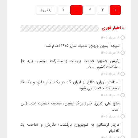
1
2
3
…
7
بعدی »
:: اخبار فوری
16 مرداد 1405
نتیجه آزمون ورودی سمپاد سال ۱۴۰۵ اعلام شد
16 مرداد 1405
رئیس جمهور: خدمت بی‌منت و مشارکت مردمی، پایه حل
مشکلات کشور است
16 مرداد 1405
استاندار تهران: دفاع از ایران گاه در یک تیتر دقیق و یک قلم
مسئولانه خلاصه می شود
16 مرداد 1405
حاج‌ علی‌ اکبری: جلوه بزرگ اربعین، حماسه حضرت زینب (س)
است
16 مرداد 1405
مازیار لرستانی به تلویزیون بازگشت؛ نگارش و ساخت یک
تله‌فیلم
16 مرداد 1405