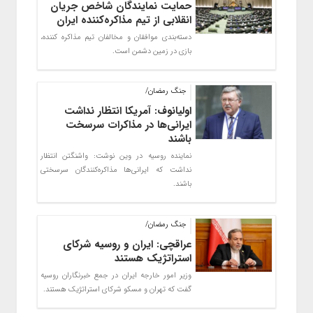
حمایت نمایندگان شاخص جریان
انقلابی از تیم مذاکره‌کننده ایران
دسته‌بندی موافقان و مخالفان تیم مذاکره کننده،
بازی در زمین دشمن است.
جنگ رمضان/
اولیانوف: آمریکا انتظار نداشت
ایرانی‌ها در مذاکرات سرسخت
باشند
نماینده روسیه در وین نوشت: واشنگتن انتظار
نداشت که ایرانی‌ها مذاکره‌کنندگان سرسختی
باشند.
جنگ رمضان/
عراقچی: ایران و روسیه شرکای
استراتژیک هستند
وزیر امور خارجه ایران در جمع خبرنگاران روسیه
گفت که تهران و مسکو شرکای استراتژیک هستند.