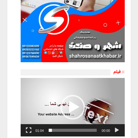
:: فیلم
نمایشگر
ویدیو
01:04
00:00