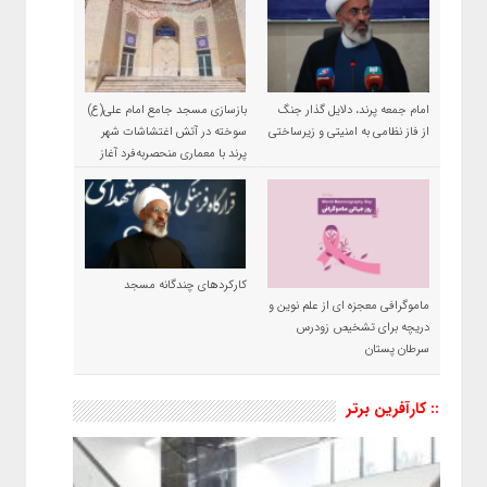
امام جمعه پرند، دلایل گذار جنگ
بازسازی مسجد جامع امام علی(ع)
از فاز نظامی به امنیتی و زیرساختی
سوخته در آتش اغتشاشات شهر
پرند با معماری منحصربه‌فرد آغاز
شد
کارکردهای چندگانه مسجد
ماموگرافی معجزه ای از علم نوین و
دریچه برای تشخیص زودرس
سرطان پستان
:: کارآفرین برتر