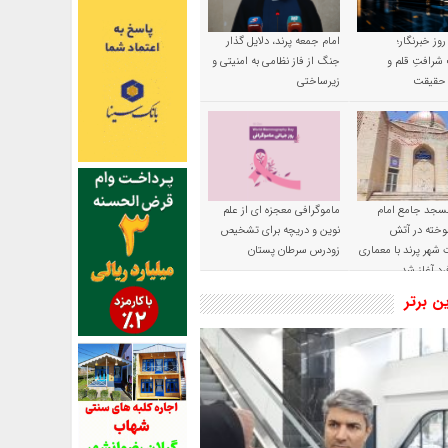
 روز خبرنگار؛
امام جمعه پرند، دلایل گذار
شرافتِ قلم و
جنگ از فاز نظامی به امنیتی و
ِ حقیقت
زیرساختی
سجد جامع امام
ماموگرافی معجزه ای از علم
وخته در آتش
نوین و دریچه برای تشخیص
شهر پرند با معماری
زودرس سرطان پستان
رد آغاز شد
ین برتر