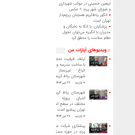
اربعین حسینی در موکب شهرداری
و شورای شهر پرند + عکس
انگور رباط‌کریم همچنان پرچم‌دار
تهران است
پزشکیان: با اتکا به نخبگان و
مدیران با انگیزه می‌توان تحول
نظام سلامت را محقق کرد
:: ویدیوهای آپارات من
ارتقاء ظرفیت تحصیلی
07:31
با ساخت مدرسه و طرد
اتباع غیرمجاز در
شهرستان رباط کریم
10 بازدید
27 تیر 1404
شهرستان رباط کریم در
04:53
اجرای پروژه های
مختلف در سطح استان
تهران پیشرو است
10 بازدید
27 تیر 1404
پیشتازی شرکت عمران
08:35
پرند در حوزه مسکن ،