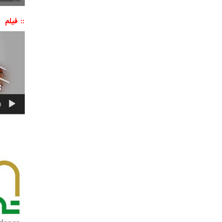
:: فیلم
نمایشگر
ویدیو
0