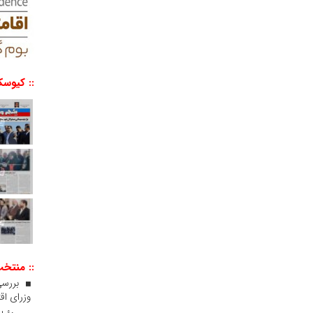
:: کیوسک
:: منتخ
بررسی
وزرای اقت