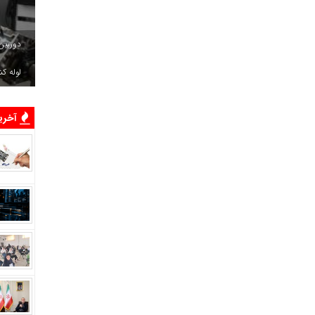
دوربین
لوله ک
آخرین