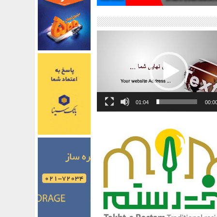
01:04
00:0