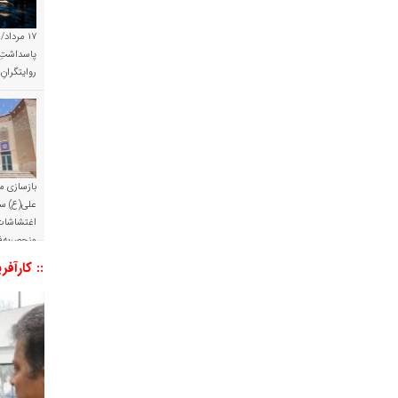
۱۷ مرداد/
پاسداشتِ 
روایتگران
بازسازی م
علی(ع) س
اغتشاشات 
منحصربه‌ف
:: کارآفر