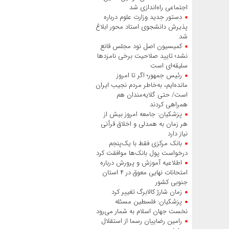
اجتماعی راه‌اندازی شد
دستور جدید وزارت علوم درباره
پذیرش دانشجوی استاد محور ابلاغ
شد
کمیسیون اصل نود مجلس قانع
نشد؛ تایید صلاحیت برخی نامزدها
سلیقه‌ای است
رئیس‌ جمهور؛ اگر تا امروز
مانده‌ایم، به‌خاطر مردم نجیب ایران
است/ حتی گلایه‌مندان هم
همراهی کردند
پزشکیان: جامعه امروز بیش از
هر زمان به همدلی و اخلاق قرآنی
نیاز دارد
بانک مرکزی فقط با یک‌‎پنجم
درخواست پول بانک‌ها موافقت کرد
اطلاعیه آموزش و پرورش درباره
امتحانات نهایی معوق در ۴ استان
جنوبی کشور
زمان شارژ کالابرگ تغییر کرد
پزشکیان: فلسطین مسئله
نخست جهان اسلام به شمار می‌رود
رامین رضاییان رسما از استقلال