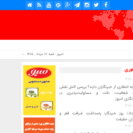
امروز : شنبه, ۱۷ مرداد , ۱۴۰۵ .::. برابر با : Saturday, 8 August , 2026 .::. اخبار منتشر شده : 2 خبر
فوری
ه انتظاری از خبرنگاران دارند؟ بررسی کامل نقش
د، شفافیت، دقت و مسئولیت‌پذیری در
‌نگاری امروز
رداد/ روز خبرنگار؛ پاسداشتِ شرافتِ قلم و
رانِ حقیقت