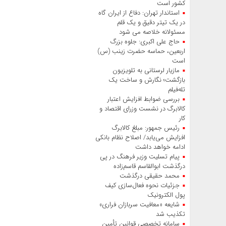
کشور است
استاندار تهران: دفاع از ایران گاه
در یک تیتر دقیق و یک قلم
مسئولانه خلاصه می شود
حاج‌ علی‌ اکبری: جلوه بزرگ
اربعین، حماسه حضرت زینب (س)
است
مازیار لرستانی به تلویزیون
بازگشت؛ نگارش و ساخت یک
تله‌فیلم
بررسی ضوابط افزایش اعتبار
کالابرگ در نشست وزرای اقتصاد و
کار
رئیس‌ جمهور: مبلغ کالابرگ
افزایش می‌یابد/ اصلاح نظام بانکی
ادامه خواهد داشت
پیام تسلیت وزیر فرهنگ در پی
درگذشت ابوالقاسم قاسم‌زاده
محمد حقیقی درگذشت
جزئیات نحوه فعال‌سازی کیف
پول الکترونیک
شایعه «معافیت سربازان فراری»
تکذیب شد
سامانه تخصصی قوانین تأمین