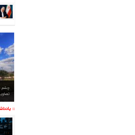
چشم نو
تصاویر
:: یاددا