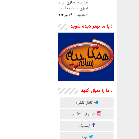
مدرسه سازی و سایت
انرژی تجدیدپذیر
12 بازدید
26 تیر 1404
:: با ما بهتر دیده شوید
:: ما را دنبال کنید
کانال تلگرام
کانال اینستاگرام
فیسبوک
تویتر