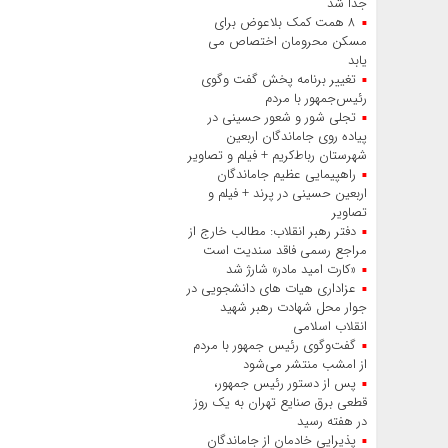
جدا شد
۸ همت کمک بلاعوض برای
مسکن محرومان اختصاص می
یابد
تغییر برنامه پخش گفت‌ وگوی
رئیس‌جمهور با مردم
تجلی شور و شعور حسینی در
پیاده‌ روی جاماندگان اربعین
شهرستان رباط‌کریم + فیلم و تصاویر
راهپیمایی عظیم جاماندگان
اربعین حسینی در پرند + فیلم و
تصاویر
دفتر رهبر انقلاب: مطالب خارج از
مراجع رسمی فاقد سندیت است
«کارت امید مادر» شارژ شد
عزاداری هیات‌ های دانشجویی در
جوار محل شهادت رهبر شهید
انقلاب اسلامی
گفت‌وگوی رئیس‌ جمهور با مردم
از امشب منتشر می‌شود
پس از دستور رئیس‌ جمهور،
قطعی برق صنایع تهران به یک روز
در هفته رسید
پذیرایی خادمان از جاماندگان