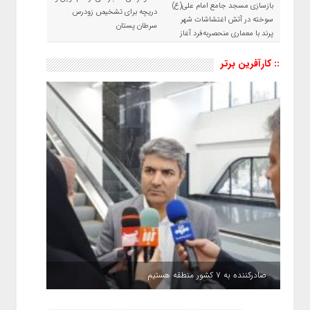
بازسازی مسجد جامع امام علی(ع)
دریچه برای تشخیص زودرس
سوخته در آتش اغتشاشات شهر
سرطان پستان
پرند با معماری منحصربه‌فرد آغاز
شد
:: کارآفرین برتر
صادرکننده به ۷ کشور منطقه هستیم