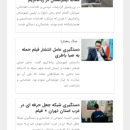
معاند اینترنشنال در رباط‌کریم
در پی وصول گزارشات مردمی و اقدامات اطلاعاتی
سربازان گمنام امام زمان (عج) در پلیس شهرستان
رباط‌کریم، ۲ فردی که مرتکب اقدامات ضدامنیتی و
هنجارشکنانه شده بودند، شناسائی و دستگیر شدند.
جنگ رمضان/
دستگیری عامل انتشار فیلم حمله
به صبا باطری
دادستان شهرستان رباط‌کریم گفت: عامل اصلی
انتشار دهنده و ارسال کننده فیلم حمله به کارخانه
صبا باطری به شبکه‌های معاند که طی آن نیز
مبادرت به ابراز خوشحالی نموده بود، شناسایی و
بازداشت شد.
دستگیری شبکه جعل حرفه‌ ای در
غرب استان تهران + فیلم
پلیس امنیت عمومی از شناسایی و دستگیری شبکه
جعل حرفه‌ ای در غرب استان تهران خبر و به مردم
هشدار داد که فریب جاعلان را نخورید.