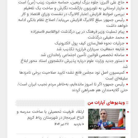
حاج‌ علی‌ اکبری: جلوه بزرگ اربعین، حماسه حضرت زینب (س) است
مازیار لرستانی به تلویزیون بازگشت؛ نگارش و ساخت یک تله‌فیلم
بررسی ضوابط افزایش اعتبار کالابرگ در نشست وزرای اقتصاد و کار
رئیس‌ جمهور: مبلغ کالابرگ افزایش می‌یابد/ اصلاح نظام بانکی ادامه
خواهد داشت
پیام تسلیت وزیر فرهنگ در پی درگذشت ابوالقاسم قاسم‌زاده
محمد حقیقی درگذشت
جزئیات نحوه فعال‌سازی کیف پول الکترونیک
شایعه «معافیت سربازان فراری» تکذیب شد
سامانه تخصصی قوانین تأمین اجتماعی راه‌اندازی شد
دستور جدید وزارت علوم درباره پذیرش دانشجوی استاد محور ابلاغ
شد
کمیسیون اصل نود مجلس قانع نشد؛ تایید صلاحیت برخی نامزدها
سلیقه‌ای است
رئیس‌ جمهور؛ اگر تا امروز مانده‌ایم، به‌خاطر مردم نجیب ایران است/
حتی گلایه‌مندان هم همراهی کردند
:: ویدیوهای آپارات من
ارتقاء ظرفیت تحصیلی با ساخت مدرسه و طرد
اتباع غیرمجاز در شهرستان رباط کریم
10 بازدید
27 تیر 1404
07:31