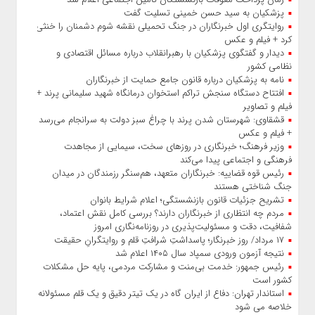
پزشکیان به سید حسن خمینی تسلیت گفت
روایتگری اول خبرنگاران در جنگ تحمیلی نقشه شوم دشمنان را خنثی
کرد + فیلم و عکس
دیدار و گفتگوی پزشکیان با رهبرانقلاب درباره مسائل اقتصادی و
نظامی کشور
نامه به پزشکیان درباره قانون جامع حمایت از خبرنگاران
افتتاح دستگاه سنجش تراکم استخوان درمانگاه شهید سلیمانی پرند +
فیلم و تصاویر
قشقاوی: شهرستان شدن پرند با چراغ سبز دولت به سرانجام می‌رسد
+ فیلم و عکس
وزیر فرهنگ؛ خبرنگاری در روزهای سخت، سیمایی از مجاهدت
فرهنگی و اجتماعی پیدا می‌کند
رئیس قوه قضاییه: خبرنگاران متعهد، هم‌سنگر رزمندگان در میدان
جنگ شناختی هستند
تشریح جزئیات قانون بازنشستگی؛ اعلام شرایط بانوان
مردم چه انتظاری از خبرنگاران دارند؟ بررسی کامل نقش اعتماد،
شفافیت، دقت و مسئولیت‌پذیری در روزنامه‌نگاری امروز
۱۷ مرداد/ روز خبرنگار؛ پاسداشتِ شرافتِ قلم و روایتگرانِ حقیقت
نتیجه آزمون ورودی سمپاد سال ۱۴۰۵ اعلام شد
رئیس جمهور: خدمت بی‌منت و مشارکت مردمی، پایه حل مشکلات
کشور است
استاندار تهران: دفاع از ایران گاه در یک تیتر دقیق و یک قلم مسئولانه
خلاصه می شود