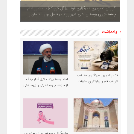
چشم نوازی بوستان های شهر پرند در فصل بهار + تصاویر
:: یادداشت
۱۷ مرداد/ روز خبرنگار؛ پاسداشتِ
امام جمعه پرند، دلایل گذار جنگ
شرافتِ قلم و روایتگرانِ حقیقت
از فاز نظامی به امنیتی و زیرساختی
ماموگرافی معجزه ای از علم نوین و