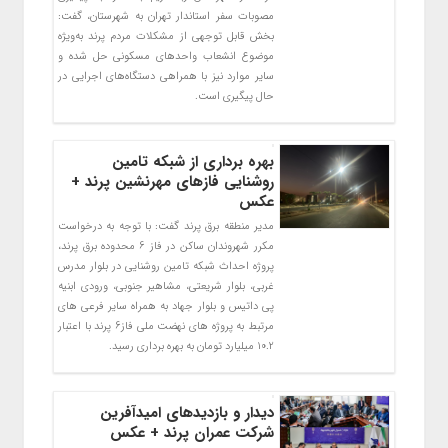
مصوبات سفر استاندار تهران به شهرستان، گفت:
بخش قابل توجهی از مشکلات مردم پرند به‌ویژه
موضوع انشعاب واحدهای مسکونی حل شده و
سایر موارد نیز با همراهی دستگاه‌های اجرایی در
حال پیگیری است.
بهره برداری از شبکه تامین
روشنایی فازهای مهرنشین پرند +
عکس
مدیر منطقه برق پرند گفت: با توجه به درخواست
مکرر شهروندان ساکن در فاز 6 محدوده برق پرند،
پروژه احداث شبکه تامین روشنایی در بلوار مدرس
غربی، بلوار شریعتی، مشاهیر جنوبی، ورودی ابنیه
پی داتیس و بلوار جهاد به همراه سایر فرعی های
مرتبط به پروژه های نهضت ملی فاز6 پرند با اعتبار
10.2 میلیارد تومان به بهره برداری رسید.
دیدار و بازدیدهای امیدآفرین
شرکت عمران پرند + عکس