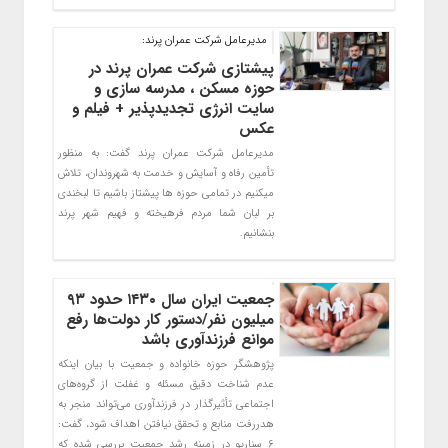
مدیرعامل شرکت عمران پرند:
پیشتازی شرکت عمران پرند در
حوزه مسکن ، مدرسه سازی و
سایت انرژی تجدیدپذیر + فیلم و
عکس
مدیرعامل شرکت عمران پرند گفت: به منظور
تأمین رفاه و آسایش و خدمت به شهروندان، تلاش
میکنیم در تمامی حوزه ها پیشتاز باشیم تا لبخندی
بر لبان شما مردم فرهیخته و فهیم شهر پرند
بنشانیم.
جمعیت ایران سال ۱۴۳۰ حدود ۹۳
میلیون نفر/دستور کار دولت‌ها رفع
موانع فرزندآوری باشد
پژوهشگر حوزه خانواده و جمعیت با بیان اینکه
عدم شناخت دقیق مسئله و غفلت از گروه‌های
اجتماعی تأثیرگذار در فرزندآوری می‌تواند منجر به
هدررفت منابع و تحقق نیافتن اهداف شود، گفت:
۶ سناریو در زمینه رشد جمعیت بررسی شده که