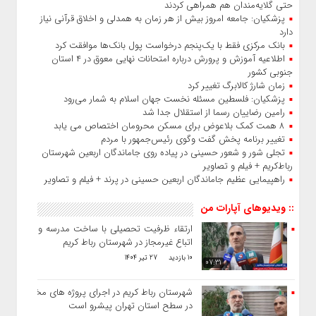
حتی گلایه‌مندان هم همراهی کردند
پزشکیان: جامعه امروز بیش از هر زمان به همدلی و اخلاق قرآنی نیاز
دارد
بانک مرکزی فقط با یک‌‎پنجم درخواست پول بانک‌ها موافقت کرد
اطلاعیه آموزش و پرورش درباره امتحانات نهایی معوق در ۴ استان
جنوبی کشور
زمان شارژ کالابرگ تغییر کرد
پزشکیان: فلسطین مسئله نخست جهان اسلام به شمار می‌رود
رامین رضاییان رسما از استقلال جدا شد
۸ همت کمک بلاعوض برای مسکن محرومان اختصاص می یابد
تغییر برنامه پخش گفت‌ وگوی رئیس‌جمهور با مردم
تجلی شور و شعور حسینی در پیاده‌ روی جاماندگان اربعین شهرستان
رباط‌کریم + فیلم و تصاویر
راهپیمایی عظیم جاماندگان اربعین حسینی در پرند + فیلم و تصاویر
:: ویدیوهای آپارات من
ارتقاء ظرفیت تحصیلی با ساخت مدرسه و طرد
اتباع غیرمجاز در شهرستان رباط کریم
10 بازدید
27 تیر 1404
07:31
شهرستان رباط کریم در اجرای پروژه های مختلف
در سطح استان تهران پیشرو است