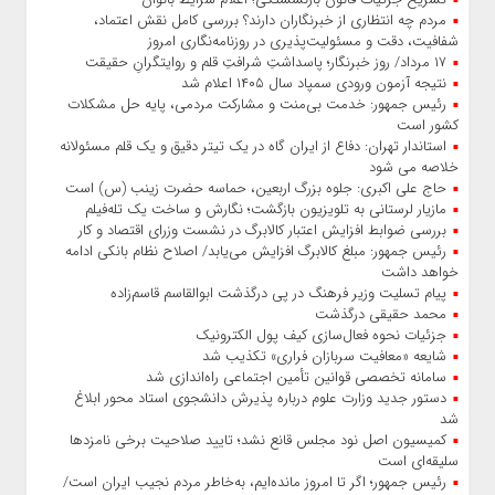
مردم چه انتظاری از خبرنگاران دارند؟ بررسی کامل نقش اعتماد،
شفافیت، دقت و مسئولیت‌پذیری در روزنامه‌نگاری امروز
۱۷ مرداد/ روز خبرنگار؛ پاسداشتِ شرافتِ قلم و روایتگرانِ حقیقت
نتیجه آزمون ورودی سمپاد سال ۱۴۰۵ اعلام شد
رئیس جمهور: خدمت بی‌منت و مشارکت مردمی، پایه حل مشکلات
کشور است
استاندار تهران: دفاع از ایران گاه در یک تیتر دقیق و یک قلم مسئولانه
خلاصه می شود
حاج‌ علی‌ اکبری: جلوه بزرگ اربعین، حماسه حضرت زینب (س) است
مازیار لرستانی به تلویزیون بازگشت؛ نگارش و ساخت یک تله‌فیلم
بررسی ضوابط افزایش اعتبار کالابرگ در نشست وزرای اقتصاد و کار
رئیس‌ جمهور: مبلغ کالابرگ افزایش می‌یابد/ اصلاح نظام بانکی ادامه
خواهد داشت
پیام تسلیت وزیر فرهنگ در پی درگذشت ابوالقاسم قاسم‌زاده
محمد حقیقی درگذشت
جزئیات نحوه فعال‌سازی کیف پول الکترونیک
شایعه «معافیت سربازان فراری» تکذیب شد
سامانه تخصصی قوانین تأمین اجتماعی راه‌اندازی شد
دستور جدید وزارت علوم درباره پذیرش دانشجوی استاد محور ابلاغ
شد
کمیسیون اصل نود مجلس قانع نشد؛ تایید صلاحیت برخی نامزدها
سلیقه‌ای است
رئیس‌ جمهور؛ اگر تا امروز مانده‌ایم، به‌خاطر مردم نجیب ایران است/