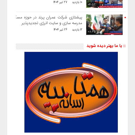
10 بازدید
27 تیر 1404
04:53
پیشتازی شرکت عمران پرند در حوزه مسکن ،
مدرسه سازی و سایت انرژی تجدیدپذیر
12 بازدید
26 تیر 1404
08:35
:: با ما بهتر دیده شوید