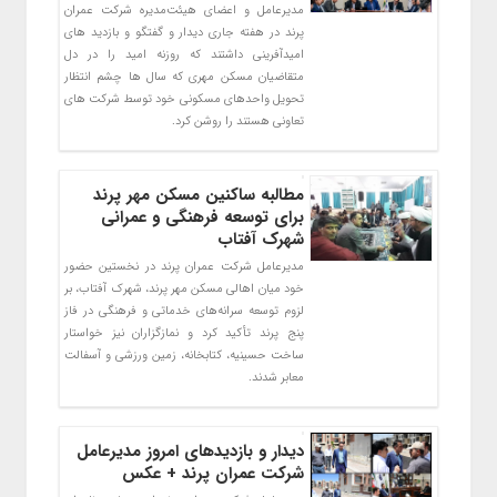
مدیرعامل و اعضای هیئت‌مدیره شرکت عمران
پرند در هفته جاری دیدار و گفتگو و بازدید های
امیدآفرینی داشتند که روزنه امید را در دل
متقاضیان مسکن مهری که سال ها چشم انتظار
تحویل واحدهای مسکونی خود توسط شرکت های
تعاونی هستند را روشن کرد.
مطالبه ساکنین مسکن مهر پرند
برای توسعه فرهنگی و عمرانی
شهرک آفتاب
مدیرعامل شرکت عمران پرند در نخستین حضور
خود میان اهالی مسکن مهر پرند، شهرک آفتاب، بر
لزوم توسعه سرانه‌های خدماتی و فرهنگی در فاز
پنج پرند تأکید کرد و نمازگزاران نیز خواستار
ساخت حسینیه، کتابخانه، زمین ورزشی و آسفالت
معابر شدند.
دیدار و بازدیدهای امروز مدیرعامل
شرکت عمران پرند + عکس