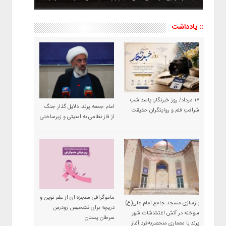
:: یادداشت
۱۷ مرداد/ روز خبرنگار؛ پاسداشتِ
امام جمعه پرند، دلایل گذار جنگ
شرافتِ قلم و روایتگرانِ حقیقت
از فاز نظامی به امنیتی و زیرساختی
ماموگرافی معجزه ای از علم نوین و
بازسازی مسجد جامع امام علی(ع)
دریچه برای تشخیص زودرس
سوخته در آتش اغتشاشات شهر
سرطان پستان
پرند با معماری منحصربه‌فرد آغاز