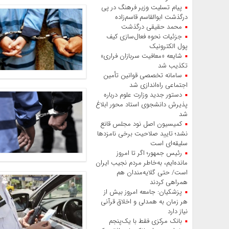
پیام تسلیت وزیر فرهنگ در پی
درگذشت ابوالقاسم قاسم‌زاده
محمد حقیقی درگذشت
جزئیات نحوه فعال‌سازی کیف
پول الکترونیک
شایعه «معافیت سربازان فراری»
تکذیب شد
سامانه تخصصی قوانین تأمین
اجتماعی راه‌اندازی شد
دستور جدید وزارت علوم درباره
پذیرش دانشجوی استاد محور ابلاغ
شد
کمیسیون اصل نود مجلس قانع
نشد؛ تایید صلاحیت برخی نامزدها
سلیقه‌ای است
رئیس‌ جمهور؛ اگر تا امروز
مانده‌ایم، به‌خاطر مردم نجیب ایران
است/ حتی گلایه‌مندان هم
همراهی کردند
پزشکیان: جامعه امروز بیش از
هر زمان به همدلی و اخلاق قرآنی
نیاز دارد
بانک مرکزی فقط با یک‌‎پنجم