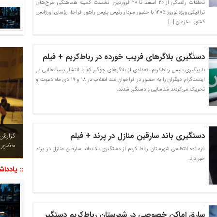
تخلفات رانندگی از ۲۰ اسفند تا ۲۰ فروردین نشست کمیته هماهنگی طرح‌های
ترافیکی ویژه نوروز ۱۴۰۵ با حضور سردار رئیس پلیس راهور فراجا، رؤسای اورژانس
کشور، سازمان […]
دستگیری بلاگرهای فریب‌ خورده در رباط‌کریم + فیلم
با پیگیری پلیس رباط‌کریم، تعدادی از بلاگرهای جوگیر که با انتشار پست‌هایی در
اینستاگرام دیگران را به حضور در فراخوان ضد انقلاب در ۱۸ و ۱۹ دی ماه دعوت و
تحریک می‌کردند شناسایی و دستگیر شدند.
دستگیری باند سارقین منازل در پرند + فیلم
چشم نو
تصاویر
فرمانده انتظامی شهرستان رباط کریم از دستگیری یک باند سارقین منازل در پرند
خبر داد.
:: یاددا
سارق اماکن خصوصی در شهرستان رباط‌کریم دستگیر