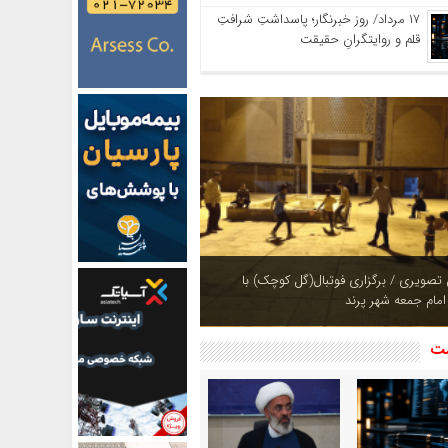
۱۷ مرداد/ روز خبرنگار؛ پاسداشتِ شرافتِ
قلم و روایتگرانِ حقیقت
ازی بوستان های شهر پرند در فصل بهار +
شت