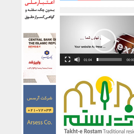
01:04
00:0