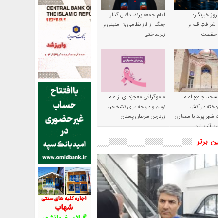
 روز خبرنگار؛
امام جمعه پرند، دلایل گذار
شرافتِ قلم و
جنگ از فاز نظامی به امنیتی و
ِ حقیقت
زیرساختی
سجد جامع امام
ماموگرافی معجزه ای از علم
وخته در آتش
نوین و دریچه برای تشخیص
شهر پرند با معماری
زودرس سرطان پستان
رد آغاز شد
ین برتر