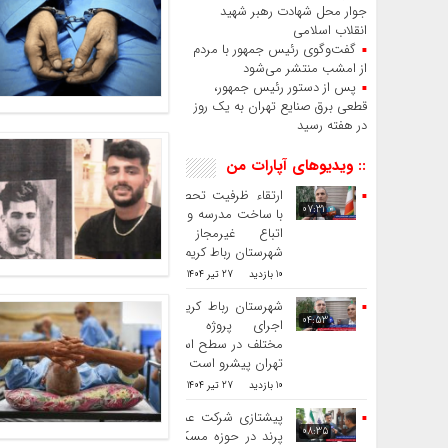
جوار محل شهادت رهبر شهید
انقلاب اسلامی
گفت‌وگوی رئیس‌ جمهور با مردم
از امشب منتشر می‌شود
پس از دستور رئیس‌ جمهور،
قطعی برق صنایع تهران به یک روز
در هفته رسید
:: ویدیوهای آپارات من
ارتقاء ظرفیت تحصیلی
07:31
با ساخت مدرسه و طرد
اتباع غیرمجاز در
شهرستان رباط کریم
10 بازدید
27 تیر 1404
شهرستان رباط کریم در
04:53
اجرای پروژه های
مختلف در سطح استان
تهران پیشرو است
10 بازدید
27 تیر 1404
پیشتازی شرکت عمران
08:35
پرند در حوزه مسکن ،