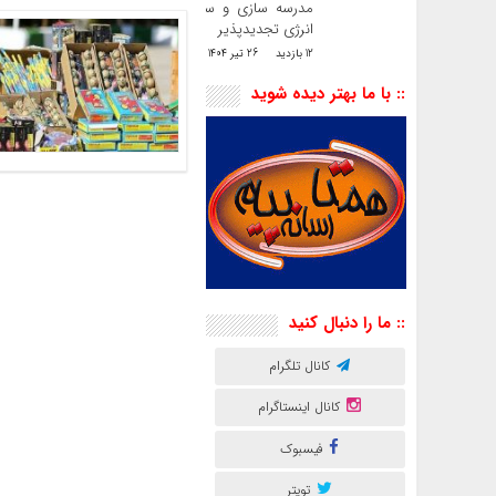
مدرسه سازی و سایت
انرژی تجدیدپذیر
12 بازدید
26 تیر 1404
:: با ما بهتر دیده شوید
:: ما را دنبال کنید
کانال تلگرام
کانال اینستاگرام
فیسبوک
تویتر