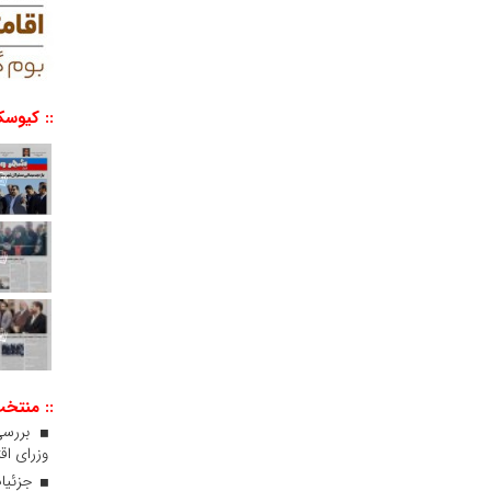
:: کیوسک
:: منتخ
بررسی
وزرای اقت
جزئیات