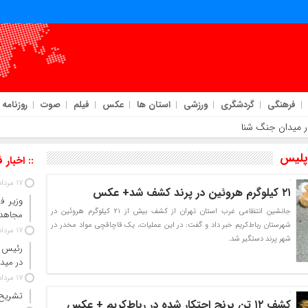
فرهنگی
گردشگری
ورزشی
استان ها
عکس
فیلم
صوت
روزنامه
 در میدان جنگ شناختی هستند
پلیس
:: اخبار 
17 مرداد 1405
۲۱ کیلوگرم هروئین در پرند کشف شد+ عکس
وزیر ف
جانشین انتظامی غرب استان تهران از کشف بیش از ۲۱ کیلوگرم هروئین در
مجاهدت
شهرستان رباط‌کریم خبر داد و گفت: در این عملیات، یک قاچاقچی مواد مخدر در
17 مرداد 1405
شهر پرند دستگیر شد.
رئیس ق
در مید
17 مرداد 1405
تشریح 
کشف ۱۲ تن برنج احتکار شده در رباط‌کریم + عکس