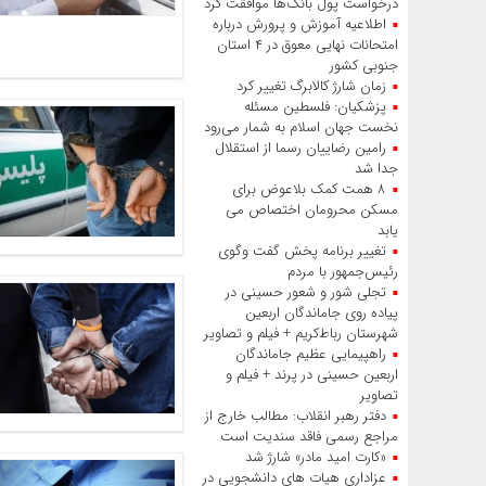
درخواست پول بانک‌ها موافقت کرد
اطلاعیه آموزش و پرورش درباره
امتحانات نهایی معوق در ۴ استان
جنوبی کشور
زمان شارژ کالابرگ تغییر کرد
پزشکیان: فلسطین مسئله
نخست جهان اسلام به شمار می‌رود
رامین رضاییان رسما از استقلال
جدا شد
۸ همت کمک بلاعوض برای
مسکن محرومان اختصاص می
یابد
تغییر برنامه پخش گفت‌ وگوی
رئیس‌جمهور با مردم
تجلی شور و شعور حسینی در
پیاده‌ روی جاماندگان اربعین
شهرستان رباط‌کریم + فیلم و تصاویر
راهپیمایی عظیم جاماندگان
اربعین حسینی در پرند + فیلم و
تصاویر
دفتر رهبر انقلاب: مطالب خارج از
مراجع رسمی فاقد سندیت است
«کارت امید مادر» شارژ شد
عزاداری هیات‌ های دانشجویی در