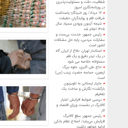
شفافیت، دقت و مسئولیت‌پذیری
در روزنامه‌نگاری امروز
۱۷ مرداد/ روز خبرنگار؛ پاسداشتِ
شرافتِ قلم و روایتگرانِ حقیقت
نتیجه آزمون ورودی سمپاد سال
۱۴۰۵ اعلام شد
رئیس جمهور: خدمت بی‌منت و
مشارکت مردمی، پایه حل مشکلات
کشور است
استاندار تهران: دفاع از ایران گاه
در یک تیتر دقیق و یک قلم
مسئولانه خلاصه می شود
حاج‌ علی‌ اکبری: جلوه بزرگ
اربعین، حماسه حضرت زینب (س)
است
مازیار لرستانی به تلویزیون
بازگشت؛ نگارش و ساخت یک
تله‌فیلم
بررسی ضوابط افزایش اعتبار
کالابرگ در نشست وزرای اقتصاد و
کار
رئیس‌ جمهور: مبلغ کالابرگ
افزایش می‌یابد/ اصلاح نظام بانکی
ادامه خواهد داشت