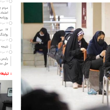
17 مرداد 1405
مردم چ
اعتما
روزنامه
17 مرداد 1405
۱۷ م
روایتگ
16 مرداد 1405
نتیجه آزم
16 مرداد 1405
رئیس ج
حل مش
:: تبلیغا