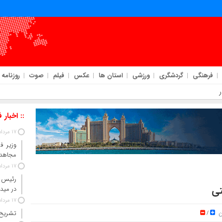
فرهنگی
گردشگری
ورزشی
استان ها
عکس
فیلم
صوت
روزنامه
 در میدان جنگ شناختی هستند
:: اخبار 
17 مرداد 1405
وزیر ف
مجاهدت
17 مرداد 1405
رئیس ق
تی
در مید
17 مرداد 1405
ن
تشریح 
/