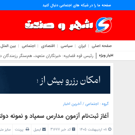
صفحه ما را در شبکه های اجتماعی دنبال کنید
صفحه اصلی
ایران
سیاسی
اقتصادی
اجتماعی
بین الملل
اخبار ویژه
رئیس قوه قضاییه: خبرنگاران متعهد، هم‌سنگر رزمندگان
گروه :
اجتماعی
/
آخرین اخبار
آغاز ثبت‌نام آزمون مدارس سمپاد و نمونه دول
08 اردیبهشت 1405
کد خبر 31677
ایمیل
پرینت
سایز مت