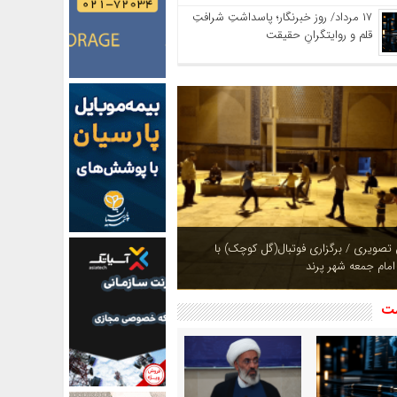
۱۷ مرداد/ روز خبرنگار؛ پاسداشتِ شرافتِ
قلم و روایتگرانِ حقیقت
ازی بوستان های شهر پرند در فصل بهار +
شت