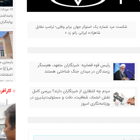
۱۷ مرداد/
پاسداشتِ 
روایتگران
شکست مرد شماره یک اسنوکر جهان برابر وفایی؛ ترامپ مقابل
شاهزاده ایرانی زانو زد »
بازسازی م
رئیس قوه قضاییه: خبرنگاران متعهد، هم‌سنگر
علی(ع) س
رزمندگان در میدان جنگ شناختی هستند
اغتشاشات 
منحصربه‌ف
:: کارآفر
مردم چه انتظاری از خبرنگاران دارند؟ بررسی کامل
نقش اعتماد، شفافیت، دقت و مسئولیت‌پذیری در
روزنامه‌نگاری امروز