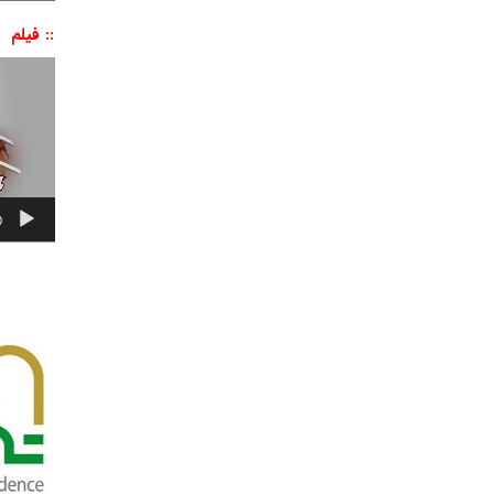
:: فیلم
نمایشگر
ویدیو
0