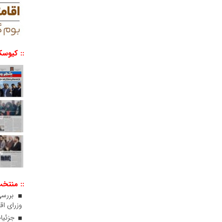
:: کیوسک
:: منتخ
بررسی
وزرای اقت
جزئیات