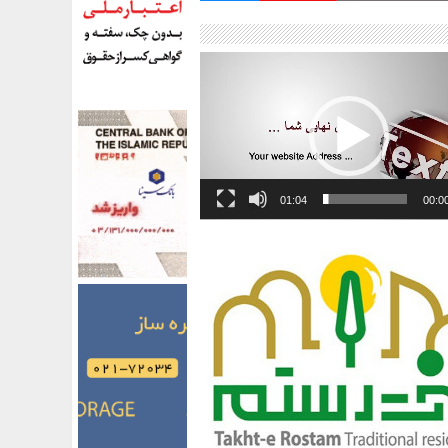
01:04
00:0