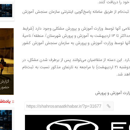
خود را دریافت کنند.
د ثبت‌نام از طریق سامانه پاسخ‌گویی اینترنتی سازمان سنجش آموزش
اعلامی آنها توسط وزارت آموزش و پرورش مشکلی وجود دارد (شرایط
در صفحۀ ۴ دفترچه‌های راهنمای ثبت‌نام اعلام شده است)، باید حداکثر تا ۱۳ اردیبهشت به آموزش و پرورش شهرستان/ منطقه/ ناحیۀ
 آنها توسط وزارت آموزش و پرورش به سازمان سنجش آموزش کشور
دارد. این دسته از متقاضیان می‌توانند پس از برطرف شدن مشکل، در
فرصت مجددی که تعیین شده ( پنج‌شنبه ۱۷ اردیبهشت تا روز دوشنبه ۲۱ اردیبهشت) با مراجعه به تارنمای مذکور نسبت به ثبت‌نام
واهد شد.
چشم نو
تصاویر
ارت آموزش و پرورش
:: یاددا
https://shahrosanaatkhabar.ir/?p=31677