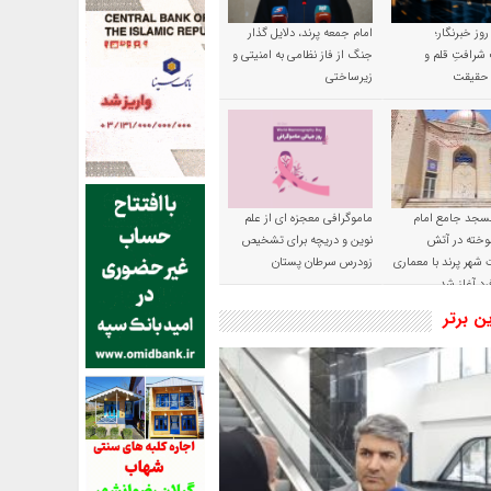
 روز خبرنگار؛
امام جمعه پرند، دلایل گذار
شرافتِ قلم و
جنگ از فاز نظامی به امنیتی و
ِ حقیقت
زیرساختی
سجد جامع امام
ماموگرافی معجزه ای از علم
وخته در آتش
نوین و دریچه برای تشخیص
شهر پرند با معماری
زودرس سرطان پستان
رد آغاز شد
ین برتر