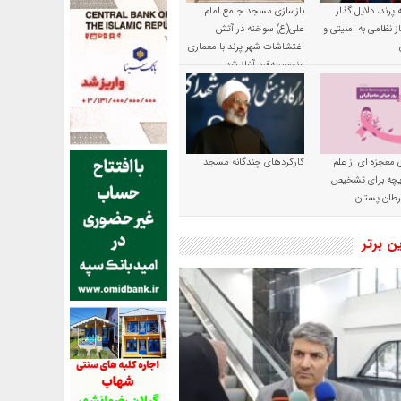
پرند، دلایل گذار
بازسازی مسجد جامع امام
ز نظامی به امنیتی و
علی(ع) سوخته در آتش
اغتشاشات شهر پرند با معماری
منحصربه‌فرد آغاز شد
 معجزه ای از علم
کارکردهای چندگانه مسجد
ریچه برای تشخیص
طان پستان
ین برتر