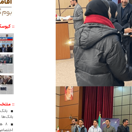
:: کیوسک
:: منتخ
بانک‌ها 
۸ ه
اختصاص 