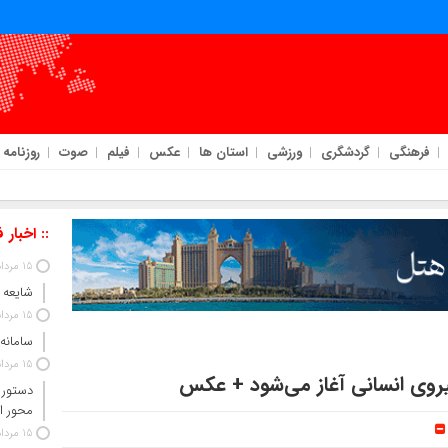
فرهنگی
گردشگری
ورزشی
استان ها
عکس
فیلم
صوت
روزنامه
:: اخبار 
15 مرداد 1405
شایعه 
15 مرداد 1405
سامانه
15 مرداد 1405
نیروی انسانی آغاز می‌شود + عکس
دستور 
محور ا
15 مرداد 1405