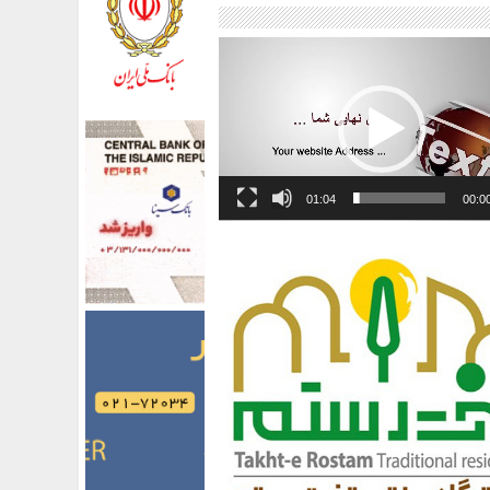
01:04
00:0