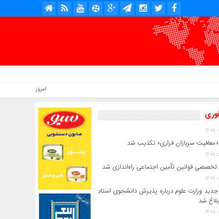
امروز : پنج شنبه, ۱۵ مرداد , ۱۴۰۵ .::. برابر با : Thursday, 6 August , 2026 .::. اخبار منتشر شده : 4 خبر
فوری
«معافیت سربازان فراری» تکذیب شد
 تخصصی قوانین تأمین اجتماعی راه‌اندازی شد
جدید وزارت علوم درباره پذیرش دانشجوی استاد
بلاغ شد