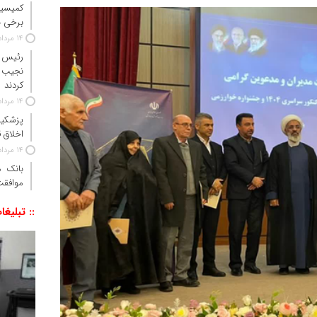
کمیسیو
برخی ن
14 مرداد 1405
رئیس‌ 
نجیب 
کردند
14 مرداد 1405
پزشکیا
اخلاق ق
14 مرداد 1405
موافقت
:: تبلیغا