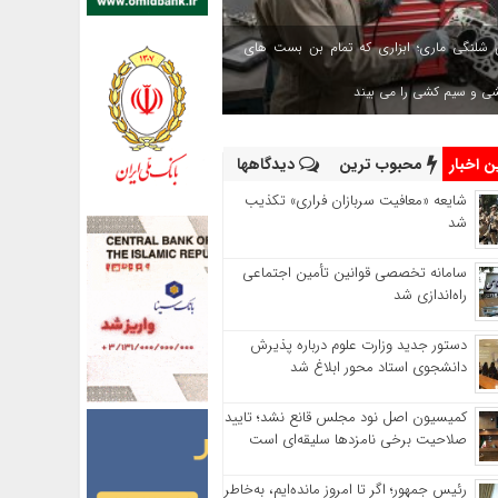
 شلنگی ماری؛ ابزاری که تمام بن بست های
شی و سیم کشی را می بیند
 اخبار
محبوب ترین
دیدگاهها
شایعه «معافیت سربازان فراری» تکذیب
شد
سامانه تخصصی قوانین تأمین اجتماعی
راه‌اندازی شد
دستور جدید وزارت علوم درباره پذیرش
دانشجوی استاد محور ابلاغ شد
کمیسیون اصل نود مجلس قانع نشد؛ تایید
صلاحیت برخی نامزدها سلیقه‌ای است
رئیس‌ جمهور؛ اگر تا امروز مانده‌ایم، به‌خاطر