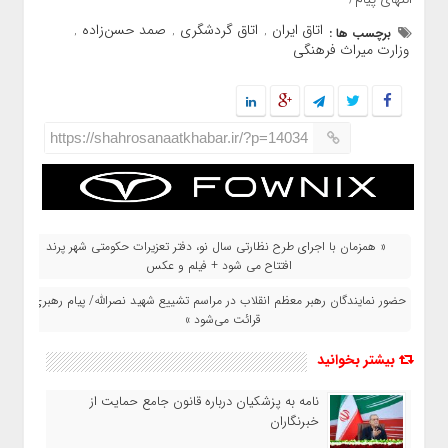
اتاق ایران
اتاق گردشگری
صمد حسن‌زاده
برچسب ها :
,
,
,
وزارت میراث فرهنگی
https://shahrosanaatkhabar.ir/?p=14034
« همزمان با اجرای طرح نظارتی سال نو، دفتر تعزیرات حکومتی شهر پرند
افتتاح می شود + فیلم و عکس
حضور نمایندگان رهبر معظم انقلاب در مراسم تشییع شهید نصرالله/ پیام رهبری
قرائت می‌شود »
بیشتر بخوانید
نامه به پزشکیان درباره قانون جامع حمایت از
خبرنگاران