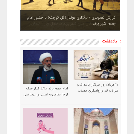
چشم نوازی بوستان های شهر پرند در فصل بهار + تصاویر
:: یادداشت
۱۷ مرداد/ روز خبرنگار؛ پاسداشتِ
امام جمعه پرند، دلایل گذار جنگ
شرافتِ قلم و روایتگرانِ حقیقت
از فاز نظامی به امنیتی و زیرساختی