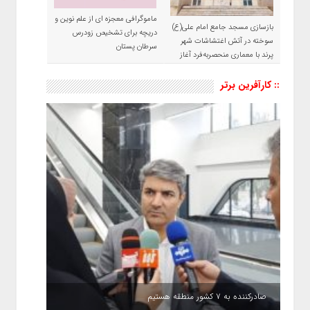
ماموگرافی معجزه ای از علم نوین و
بازسازی مسجد جامع امام علی(ع)
دریچه برای تشخیص زودرس
سوخته در آتش اغتشاشات شهر
سرطان پستان
پرند با معماری منحصربه‌فرد آغاز
شد
:: کارآفرین برتر
صادرکننده به ۷ کشور منطقه هستیم