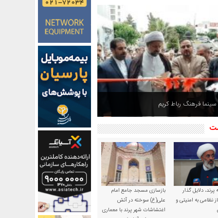
 سینما فرهنگ رباط کریم
شت
پرند، دلایل گذار
بازسازی مسجد جامع امام
ز نظامی به امنیتی و
علی(ع) سوخته در آتش
اغتشاشات شهر پرند با معماری