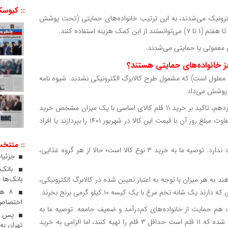
:: کیوسک
ترونیک می‌شدند، به این ترتیب خانواده‌های حمایتی (تحت پوشش
ه استفاده کنند.
م (مثلاً دارای یک معلول است) که مشمول طرح کالابرگ الکترونیکی نشدند. شیوه نامه
پوشش می‌داد.
آیا طرح کالابرگ فعلی مانند اجرای آن در دوره قبل و در دولت سیزدهم، تاکید بر خرید ۱۱ قلم کالای اساسی با یک میزان مشخص خرید
است؛ اینکه افراد مثلاً یک کیلو گوشت مرغ خریداری کنند و مابه‌تفاوت مبلغ روز آن با قیمت این کالا در شهریور ۱۴۰۱ را بپردازند یا افراد
:: منتخ
هیچ اصراری در نوع خرید خانوار از این ۱۱ قلم کالای اساسی وجود ندارد. توصیه ما به خرید ۳ نوع کالا است؛ حالا از هر گروه غذایی،
جزئیات
بانک‌ها 
وه غذایی هر کالایی بخواهند به هر میزان با توجه به اعتبار تعیین شده در کالابرگ الکترونیکی،
۸ ه
 شانه تخم مرغ با یک کیسه ۱۰ کیلو گرمی برنج بخرند.
اختصاص 
هم حمایت از خانواده‌های کم‌درآمد و ضعیف جامعه. توصیه ما به
پس از
خانواده‌ها این است که کالاهای اساسی که برای آنها تدارک دیده شده که ۱۱ قلم است حداقل ۳ قلم را تهیه کنند، اما الزامی به خرید
تهران به