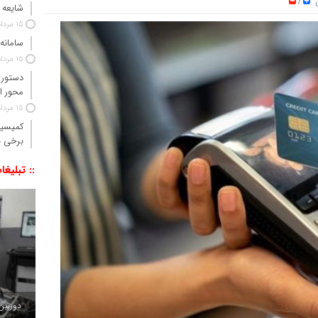
ن
/
شایعه 
15 مرداد 1405
سامانه
15 مرداد 1405
دستور 
محور ا
15 مرداد 1405
کمیسیو
برخی ن
:: تبلیغا
دوربین