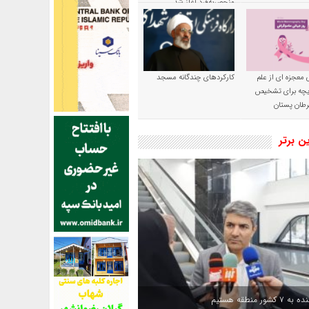
منحصربه‌فرد آغاز شد
 معجزه ای از علم
کارکردهای چندگانه مسجد
ریچه برای تشخیص
طان پستان
ین برتر
کشور منطقه هستیم