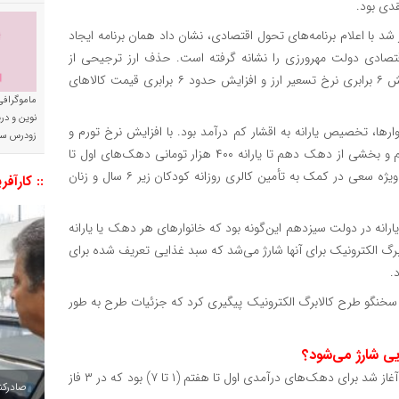
قدی بود.
 شد با اعلام برنامه‌های تحول اقتصادی، نشان داد همان برنامه ایجاد
قتصادی دولت مهرورزی را نشانه گرفته است. حذف ارز ترجیحی از
کالاهای اساسی و ضروری، افزایش تعرفه کالاهای وارداتی، افزایش ۶ برابری نرخ تسعیر ارز و افزایش حدود ۶ برابری قیمت کالاهای
ماموگرافی
نوین و د
ها، تخصیص یارانه به اقشار کم درآمد بود. با افزایش نرخ تورم و
زودرس سر
پاسخگو نبودن یارانه ۳۰۰ هزار تومان برای دهک‌های چهارم تا نهم و بخشی از دهک دهم تا یارانه ۴۰۰ هزار تومانی دهک‌های اول تا
سوم، دولت سیزدهم در طرح‌هایی جدید با اختصاص یارانه‌های ویژه سعی در کمک به تأمین کالری روزانه کودکان زیر ۶ سال و زنان
:: کارآفر
یارانه در دولت سیزدهم این‌گونه بود که خانوارهای هر دهک یا یارانه
لابرگ الکترونیک برای آنها شارژ می‌شد که سبد غذایی تعریف شده برای
سخنگو طرح کالابرگ الکترونیک پیگیری کرد که جزئیات طرح به طور
یی شارژ می‌شود؟
مرحله اول و دوم شارژ کالابرگ که اسفند ۱۴۰۳ در دولت چهاردهم آغاز شد برای دهک‌های درآمدی اول تا هفتم (۱ تا ۷) بود که در ۳ فاز
صادرکننده به ۷ 