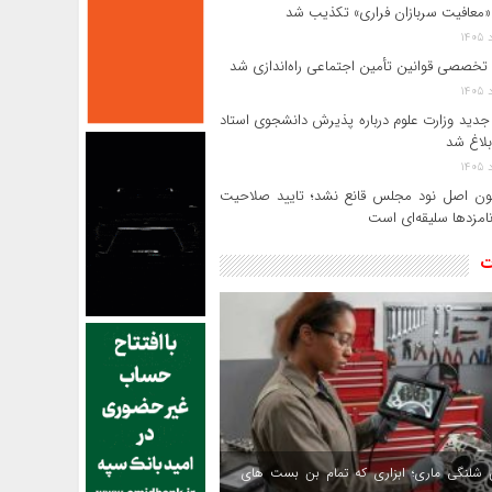
«معافیت سربازان فراری» تکذیب شد
 تخصصی قوانین تأمین اجتماعی راه‌اندازی شد
جدید وزارت علوم درباره پذیرش دانشجوی استاد
بلاغ شد
ن اصل نود مجلس قانع نشد؛ تایید صلاحیت
امزدها سلیقه‌ای است
ت
 شلنگی ماری؛ ابزاری که تمام بن بست های