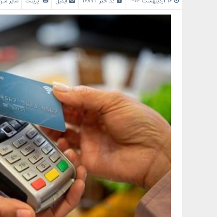
16 اردیبهشت 1404
کد خبر 16872
ایمیل
پرینت
سایز مت