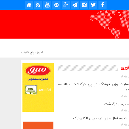
امروز : پنج شنبه, ۱۵ مرداد , ۱۴۰۵ .::. برابر با : Thursday, 6 August , 2026 .::. اخبار منتشر شده : 7 خبر
فوری
سلیت وزیر فرهنگ در پی درگذشت ابوالقاسم
ده
حقیقی درگذشت
 نحوه فعال‌سازی کیف پول الکترونیک