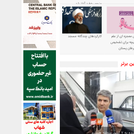
منحصربه‌فرد آغاز شد
 معجزه ای از علم
کارکردهای چندگانه مسجد
ریچه برای تشخیص
طان پستان
ین برتر
کشور منطقه هستیم