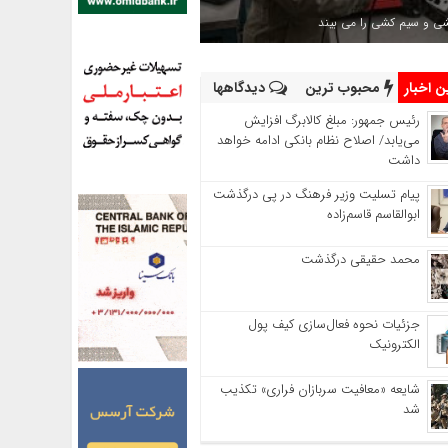
شی و سیم کشی را می بیند
 اخبار
محبوب ترین
دیدگاهها
رئیس‌ جمهور: مبلغ کالابرگ افزایش
می‌یابد/ اصلاح نظام بانکی ادامه خواهد
داشت
پیام تسلیت وزیر فرهنگ در پی درگذشت
ابوالقاسم قاسم‌زاده
محمد حقیقی درگذشت
جزئیات نحوه فعال‌سازی کیف پول
الکترونیک
شایعه «معافیت سربازان فراری» تکذیب
شد