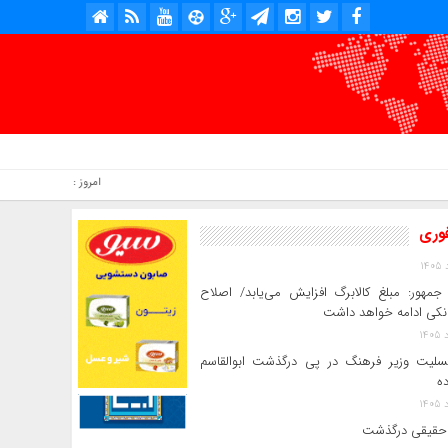
امروز : جمعه, ۱۶ مرداد , ۱۴۰۵ .::. برابر با : Friday, 7 August , 2026 .::. اخبار منتشر شده : 1 خبر
فوری
جمهور: مبلغ کالابرگ افزایش می‌یابد/ اصلاح
انکی ادامه خواهد داشت
سلیت وزیر فرهنگ در پی درگذشت ابوالقاسم
ده
حقیقی درگذشت