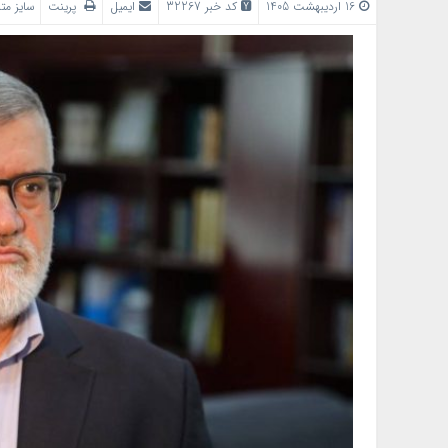
16 اردیبهشت 1405
کد خبر 32267
ایمیل
پرینت
سایز م