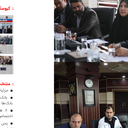
:: کیوسک
:: منتخ
جزئیات
بانک‌ها 
۸ ه
اختصاص 
پس از