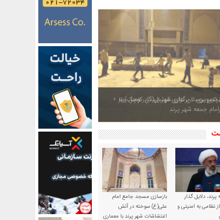
ازی بوستان های شهر پرند در فصل بهار +
شت
پرند، دلایل گذار
بازسازی مسجد جامع امام
ز نظامی به امنیتی و
علی(ع) سوخته در آتش
اغتشاشات شهر پرند با معماری