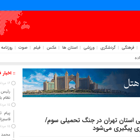
فرهنگی
گردشگری
ورزشی
استان ها
عکس
فیلم
صوت
روزنامه
ده
:: اخبار 
16 مرداد 1405
رئیس‌ 
نظام ب
15 مرداد 1405
پیام ت
۶۰ هزار واحد مسکونی استان تهران در جنگ تحمیلی سوم/
قاسم‌زا
ری پیگیری می‌شود
15 مرداد 1405
محمد 