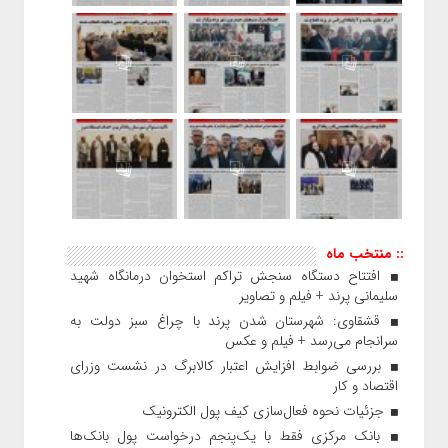
:: منتخب ماه
افتتاح دستگاه سنجش تراکم استخوان درمانگاه شهید
سلیمانی پرند + فیلم و تصاویر
قشقاوی: شهرستان شدن پرند با چراغ سبز دولت به
سرانجام می‌رسد + فیلم و عکس
بررسی ضوابط افزایش اعتبار کالابرگ در نشست وزرای
اقتصاد و کار
جزئیات نحوه فعال‌سازی کیف پول الکترونیک
بانک مرکزی فقط با یک‌‎پنجم درخواست پول بانک‌ها