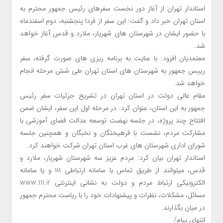
استاندار تهران از آغاز دور نخست سفرهای رئیس جمهور محترم به
استان تهران خبر داد و گفت: این سفر از فردا پنجشنبه، دوم اسفندماه
با حضور ایشان در شهرستان های شهریار، ملارد و قدس آغاز خواهد
شد.
معتمدیان افزود: با عنایت به برنامه ریزی های صورت گرفته، سفر
رییس جمهور به شهرستان های استان تهران طی شش مرحله انجام
خواهد شد.
مقام عالی دولت در استان تهران در تشریح جزئیات سفر رئیس
جمهور به این استان، عنوان کرد: در مرحله اول این سفر، ایشان ضمن
افتتاح چند پروژه، در جلسه نهضت توسعه عدالت فضای آموزشی با
مشارکت مردم، نشست با فرهیختگان و نخبگان و همچنین جلسه
شورای اداری شهرستان های غرب استان تهران شرکت خواهند کرد.
استاندار تهران بیان کرد: مردم عزیز سه شهرستان شهریار، ملارد و
قدس، میتوانند از طریق تماس با سامانه ارتباطی ۱۱۱ و یا سامانه
الکترونیکی ارتباط مردم و دولت به نشانی اینترنتی www.111.ir
مسائل، مشکلات، نظرات و پیشنهادات خود را با ریاست محترم جمهور
در میان بگذارند.
انتهای پیام/