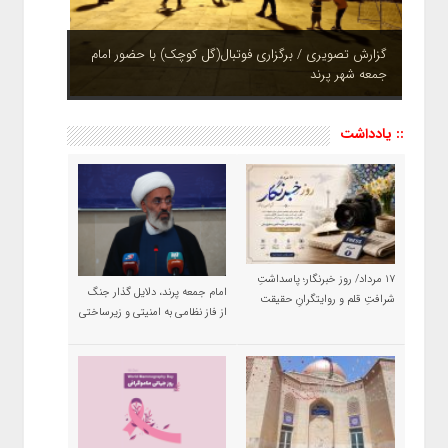
گزارش تصویری / برگزاری فوتبال(گل کوچک) با حضور امام
جمعه شهر پرند
چشم نوازی بوستان های شهر پرند در فصل بهار + تصاویر
:: یادداشت
۱۷ مرداد/ روز خبرنگار؛ پاسداشتِ
امام جمعه پرند، دلایل گذار جنگ
شرافتِ قلم و روایتگرانِ حقیقت
از فاز نظامی به امنیتی و زیرساختی