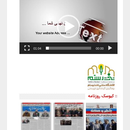
ویدیو
01:04
00:00
:: کیوسک روزنامه