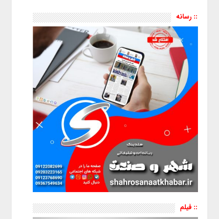
:: رسانه
:: فیلم
نمایشگر