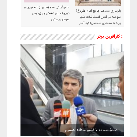
ماموگرافی معجزه ای از علم نوین و
بازسازی مسجد جامع امام علی(ع)
دریچه برای تشخیص زودرس
سوخته در آتش اغتشاشات شهر
سرطان پستان
پرند با معماری منحصربه‌فرد آغاز
شد
:: کارآفرین برتر
صادرکننده به ۷ کشور منطقه هستیم