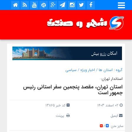
گروه :
استان ها
/
اخبار ویژه
/
سیاسی
استاندار تهران:
استان تهران، مقصد پنجمین سفر استانی رئیس
جمهور است
02 اسفند 1403
کد خبر 13865
ایمیل
پرینت
سایز متن
/