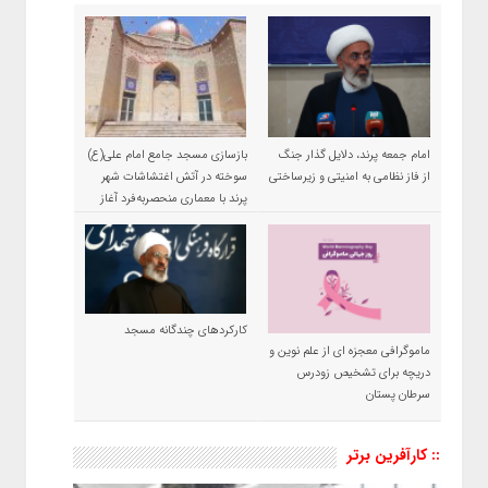
امام جمعه پرند، دلایل گذار جنگ
بازسازی مسجد جامع امام علی(ع)
از فاز نظامی به امنیتی و زیرساختی
سوخته در آتش اغتشاشات شهر
پرند با معماری منحصربه‌فرد آغاز
شد
کارکردهای چندگانه مسجد
ماموگرافی معجزه ای از علم نوین و
دریچه برای تشخیص زودرس
سرطان پستان
:: کارآفرین برتر