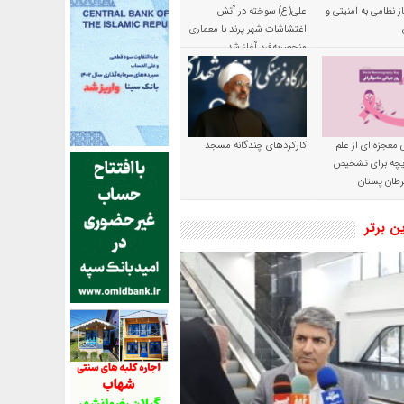
ز نظامی به امنیتی و
علی(ع) سوخته در آتش
اغتشاشات شهر پرند با معماری
منحصربه‌فرد آغاز شد
 معجزه ای از علم
کارکردهای چندگانه مسجد
ریچه برای تشخیص
طان پستان
ین برتر