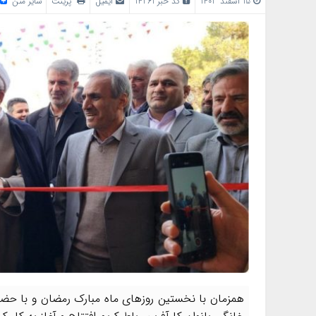
15 اسفند 1403
کد خبر 14261
ایمیل
پرینت
سایز متن
همزمان با نخستین روزهای ماه مبارک رمضان و با حضو