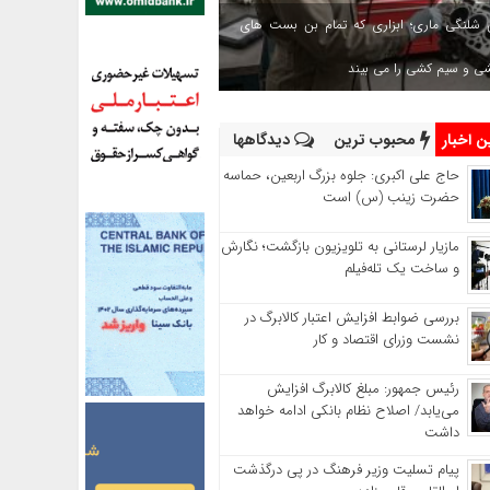
 شلنگی ماری؛ ابزاری که تمام بن بست های
شی و سیم کشی را می بیند
 اخبار
محبوب ترین
دیدگاهها
حاج‌ علی‌ اکبری: جلوه بزرگ اربعین، حماسه
حضرت زینب (س) است
مازیار لرستانی به تلویزیون بازگشت؛ نگارش
و ساخت یک تله‌فیلم
بررسی ضوابط افزایش اعتبار کالابرگ در
نشست وزرای اقتصاد و کار
رئیس‌ جمهور: مبلغ کالابرگ افزایش
می‌یابد/ اصلاح نظام بانکی ادامه خواهد
داشت
پیام تسلیت وزیر فرهنگ در پی درگذشت