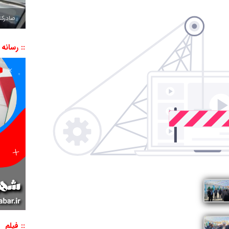
صادرکننده به ۷ 
:: رسانه
:: فیلم