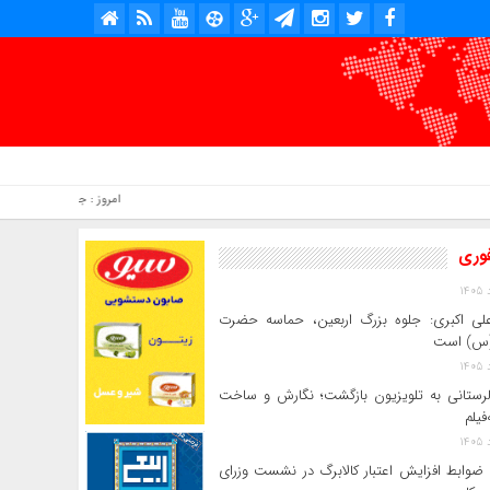
امروز : جمعه, ۱۶ مرداد , ۱۴۰۵ .::. برابر با : Friday, 7 August , 2026 .::. اخبار منتشر شده : 4 خبر
فوری
لی‌ اکبری: جلوه بزرگ اربعین، حماسه حضرت
(س) است
 لرستانی به تلویزیون بازگشت؛ نگارش و ساخت
فیلم
ضوابط افزایش اعتبار کالابرگ در نشست وزرای