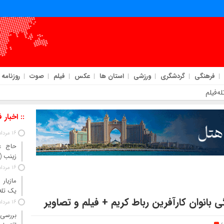
فرهنگی
گردشگری
ورزشی
استان ها
عکس
فیلم
صوت
روزنامه
ه‌فیلم
:: اخبار 
16 مرداد 1405
حاج‌ ع
زینب 
16 مرداد 1405
مازیار
یک تله‌
 بانوان کارآفرین رباط کریم + فیلم و تصاویر
16 مرداد 1405
بررسی 