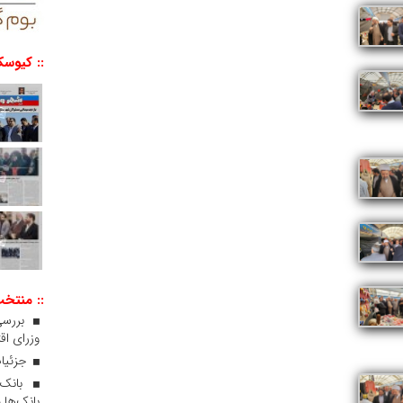
:: کیوسک
:: منتخ
بررسی
وزرای اقت
جزئیات
بانک‌ها 