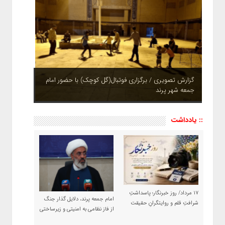
گزارش تصویری / برگزاری فوتبال(گل کوچک) با حضور امام
جمعه شهر پرند
چشم نوازی بوستان های شهر پرند در فصل بهار + تصاویر
:: یادداشت
۱۷ مرداد/ روز خبرنگار؛ پاسداشتِ
امام جمعه پرند، دلایل گذار جنگ
شرافتِ قلم و روایتگرانِ حقیقت
از فاز نظامی به امنیتی و زیرساختی