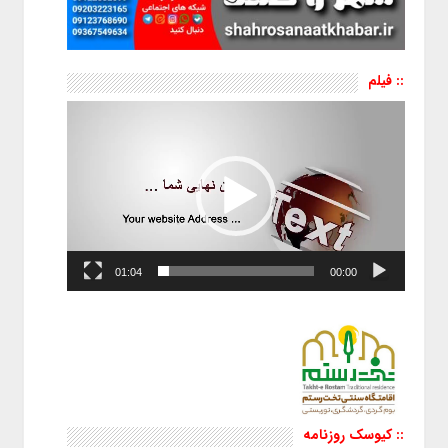
:: فیلم
نمایشگر
ویدیو
01:04
00:00
:: کیوسک روزنامه