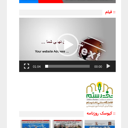
:: فیلم
نمایشگر
ویدیو
01:04
00:00
:: کیوسک روزنامه