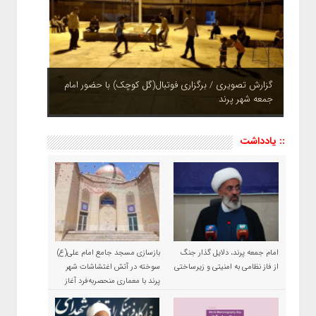
چشم نوازی بوستان های شهر پرند در فصل بهار + تصاویر
:: یادداشت
امام جمعه پرند، دلایل گذار جنگ
بازسازی مسجد جامع امام علی(ع)
از فاز نظامی به امنیتی و زیرساختی
سوخته در آتش اغتشاشات شهر
پرند با معماری منحصربه‌فرد آغاز
شد