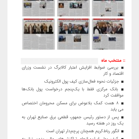
:: منتخب ماه
بررسی ضوابط افزایش اعتبار کالابرگ در نشست وزرای
اقتصاد و کار
جزئیات نحوه فعال‌سازی کیف پول الکترونیک
بانک مرکزی فقط با یک‌‎پنجم درخواست پول بانک‌ها
موافقت کرد
۸ همت کمک بلاعوض برای مسکن محرومان اختصاص
می یابد
پس از دستور رئیس‌ جمهور، قطعی برق صنایع تهران به
یک روز در هفته رسید
انگور رباط‌کریم همچنان پرچم‌دار تهران است
کیف پول ایران؛ انجام تراکنش‌های مالی بدون نیاز به