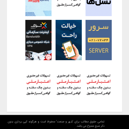
تمامی حقوق مطالب برای "شهر و صنعت" محفوظ است و هرگونه کپی برداری بدون
ذکر منبع ممنوع می باشد.