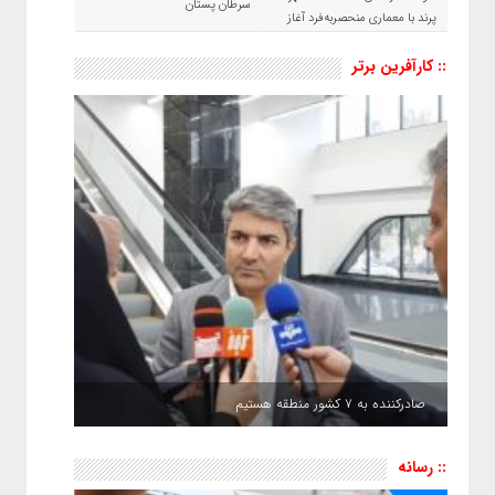
سرطان پستان
پرند با معماری منحصربه‌فرد آغاز
شد
:: کارآفرین برتر
صادرکننده به ۷ کشور منطقه هستیم
:: رسانه