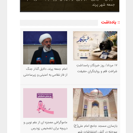
جمعه شهر پرند
چشم نوازی بوستان های شهر پرند در فصل بهار + تصاویر
:: یادداشت
۱۷ مرداد/ روز خبرنگار؛ پاسداشتِ
امام جمعه پرند، دلایل گذار جنگ
شرافتِ قلم و روایتگرانِ حقیقت
از فاز نظامی به امنیتی و زیرساختی
ماموگرافی معجزه ای از علم نوین و
بازسازی مسجد جامع امام علی(ع)
دریچه برای تشخیص زودرس
سوخته در آتش اغتشاشات شهر