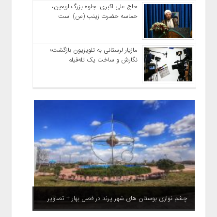
حاج‌ علی‌ اکبری: جلوه بزرگ اربعین،
حماسه حضرت زینب (س) است
مازیار لرستانی به تلویزیون بازگشت؛
نگارش و ساخت یک تله‌فیلم
چشم نوازی بوستان های شهر پرند در فصل بهار + تصاویر