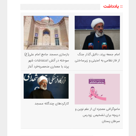
:: یادداشت
امام جمعه پرند، دلایل گذار جنگ
بازسازی مسجد جامع امام علی(ع)
از فاز نظامی به امنیتی و زیرساختی
سوخته در آتش اغتشاشات شهر
پرند با معماری منحصربه‌فرد آغاز
شد
کارکردهای چندگانه مسجد
ماموگرافی معجزه ای از علم نوین و
دریچه برای تشخیص زودرس
سرطان پستان