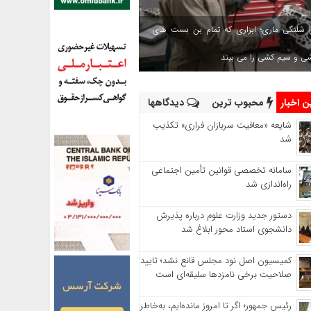
 شلنگی ماری؛ ابزاری که تمام بن بست های
شی و سیم کشی را می بیند
 اخبار
محبوب ترین
دیدگاهها
شایعه «معافیت سربازان فراری» تکذیب
شد
سامانه تخصصی قوانین تأمین اجتماعی
راه‌اندازی شد
دستور جدید وزارت علوم درباره پذیرش
دانشجوی استاد محور ابلاغ شد
کمیسیون اصل نود مجلس قانع نشد؛ تایید
صلاحیت برخی نامزدها سلیقه‌ای است
رئیس‌ جمهور؛ اگر تا امروز مانده‌ایم، به‌خاطر