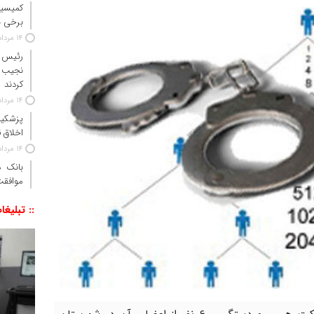
کمیسیو
برخی ن
14 مرداد 1405
رئیس‌ 
نجیب 
کردند
14 مرداد 1405
پزشکیا
اخلاق ق
14 مرداد 1405
موافقت
:: تبلیغا