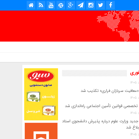
امروز : پنج شنبه, ۱۵ مرداد , ۱۴۰۵ .::. برابر با : Thursday, 6 August , 2026 .::. اخبار منتشر شده : 4 خبر
فوری
«معافیت سربازان فراری» تکذیب شد
 تخصصی قوانین تأمین اجتماعی راه‌اندازی شد
جدید وزارت علوم درباره پذیرش دانشجوی استاد
بلاغ شد