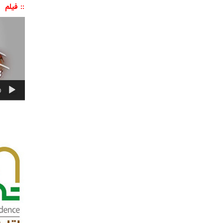
:: فیلم
نمایشگر
ویدیو
0