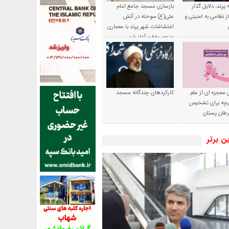
پرند، دلایل گذار
بازسازی مسجد جامع امام
ز نظامی به امنیتی و
علی(ع) سوخته در آتش
اغتشاشات شهر پرند با معماری
منحصربه‌فرد آغاز شد
 معجزه ای از علم
کارکردهای چندگانه مسجد
ریچه برای تشخیص
طان پستان
ین برتر