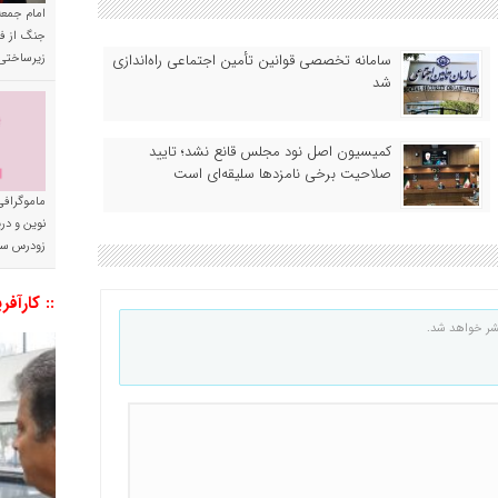
امام جمعه 
جنگ از فا
سامانه تخصصی قوانین تأمین اجتماعی راه‌اندازی
زیرساختی
شد
کمیسیون اصل نود مجلس قانع نشد؛ تایید
صلاحیت برخی نامزدها سلیقه‌ای است
ماموگرافی
نوین و د
زودرس سر
:: کارآفر
شر خواهد شد.