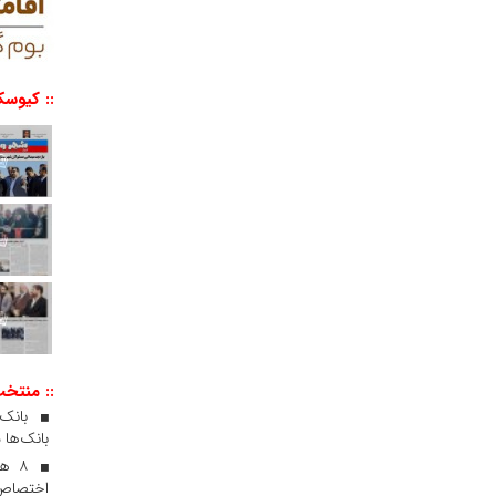
:: کیوسک
:: منتخ
بانک‌ها 
۸ ه
اختصاص 