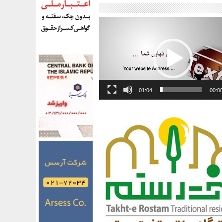
01:04
00:0