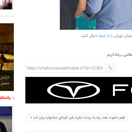
تان تهران را از
اینجا
دنبال کنید.
ظامی_رباط‌کریم
https://shahrosanaatkhabar.ir/?p=22384
چشم نو
تصاویر
:: یاددا
فیلم «صوت هند رجب» برنده جایزه شیر نقره‌ای جشنواره ونیز شد »