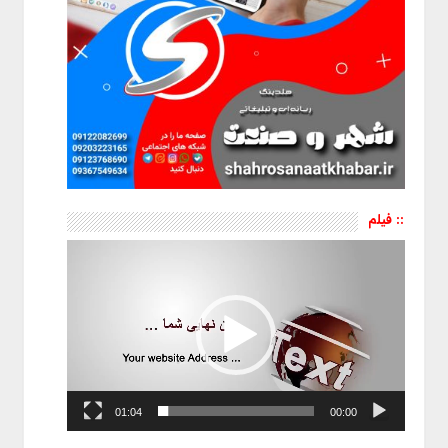
:: فیلم
نمایشگر
ویدیو
01:04
00:00