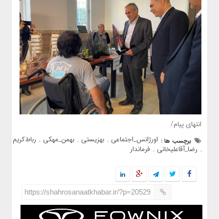
انتهای پیام/
اورژانس_اجتماعی
بهزیستی
بهمن_مهکی
رباط‌کریم
برچسب ها :
,
,
,
رضا_آقاعلیخانی
فرماندار
,
,
https://shahrosanaatkhabar.ir/?p=20529