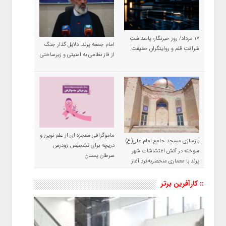
۱۷ مرداد/ روز خبرنگار؛ پاسداشتِ
امام جمعه پرند، دلایل گذار جنگ
شرافتِ قلم و روایتگرانِ حقیقت
از فاز نظامی به امنیتی و زیرساختی
ماموگرافی معجزه ای از علم نوین و
بازسازی مسجد جامع امام علی(ع)
دریچه برای تشخیص زودرس
سوخته در آتش اغتشاشات شهر
سرطان پستان
پرند با معماری منحصربه‌فرد آغاز
شد
:: کارآفرین برتر