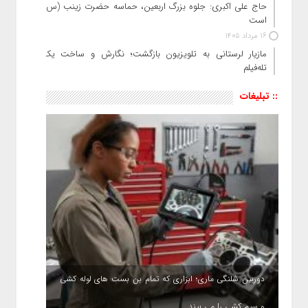
حاج‌ علی‌ اکبری: جلوه بزرگ اربعین، حماسه حضرت زینب (س)
است
16 مرداد 1405
مازیار لرستانی به تلویزیون بازگشت؛ نگارش و ساخت یک
تله‌فیلم
:: تبلیغات
دوربین شلنگی ماری؛ ابزاری که تمام بن بست های لوله کشی
و سیم کشی را می بیند