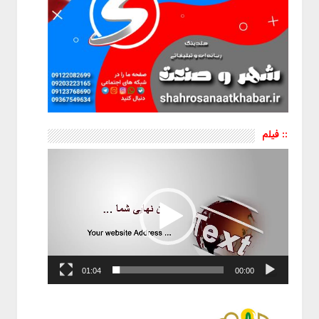
:: فیلم
نمایشگر
ویدیو
01:04
00:00