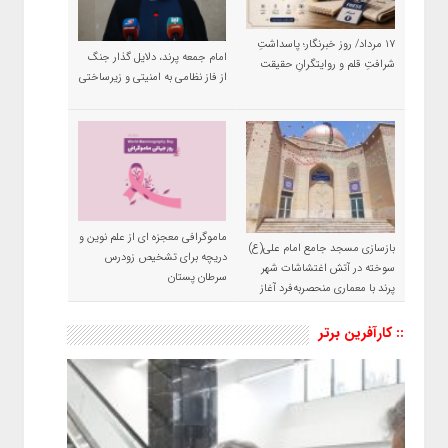
۱۷ مرداد/ روز خبرنگار؛ پاسداشتِ
امام جمعه پرند، دلایل گذار جنگ
شرافتِ قلم و روایتگرانِ حقیقت
از فاز نظامی به امنیتی و زیرساختی
ماموگرافی معجزه ای از علم نوین و
بازسازی مسجد جامع امام علی(ع)
دریچه برای تشخیص زودرس
سوخته در آتش اغتشاشات شهر
سرطان پستان
پرند با معماری منحصربه‌فرد آغاز
شد
:: کارآفرین برتر