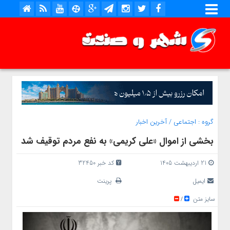
گروه :
اجتماعی
/
آخرین اخبار
بخشی از اموال «علی کریمی» به نفع مردم توقیف شد
21 اردیبهشت 1405
کد خبر 32450
ایمیل
پرینت
سایز متن
/