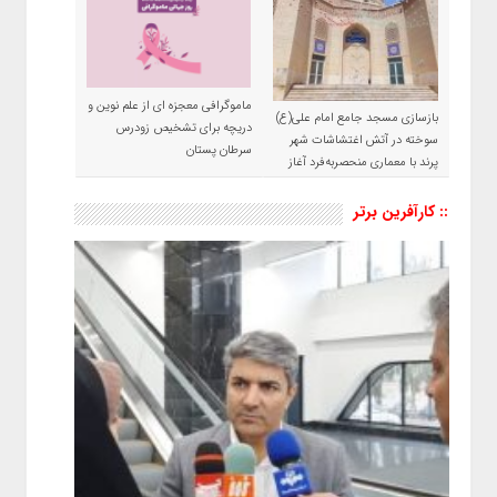
ماموگرافی معجزه ای از علم نوین و
بازسازی مسجد جامع امام علی(ع)
دریچه برای تشخیص زودرس
سوخته در آتش اغتشاشات شهر
سرطان پستان
پرند با معماری منحصربه‌فرد آغاز
شد
:: کارآفرین برتر