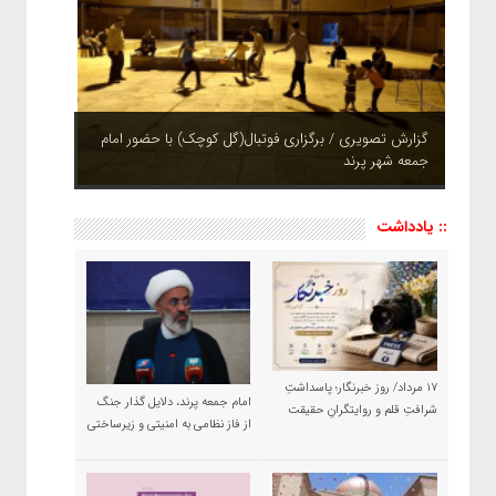
چشم نوازی بوستان های شهر پرند در فصل بهار + تصاویر
:: یادداشت
۱۷ مرداد/ روز خبرنگار؛ پاسداشتِ
امام جمعه پرند، دلایل گذار جنگ
شرافتِ قلم و روایتگرانِ حقیقت
از فاز نظامی به امنیتی و زیرساختی