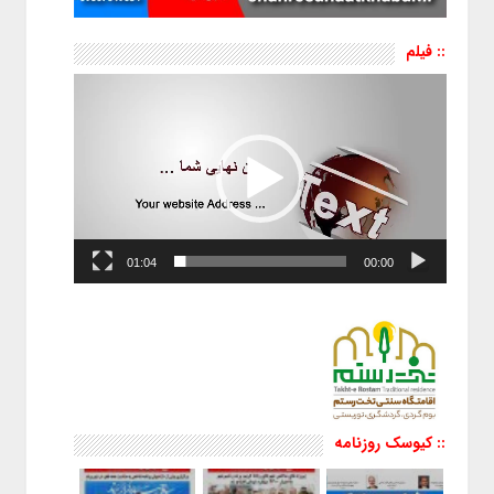
:: فیلم
نمایشگر
ویدیو
01:04
00:00
:: کیوسک روزنامه