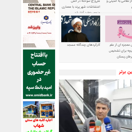
ز نظامی به امنیتی و
علی(ع) سوخته در آتش
اغتشاشات شهر پرند با معماری
منحصربه‌فرد آغاز شد
 معجزه ای از علم
کارکردهای چندگانه مسجد
ریچه برای تشخیص
طان پستان
ین برتر