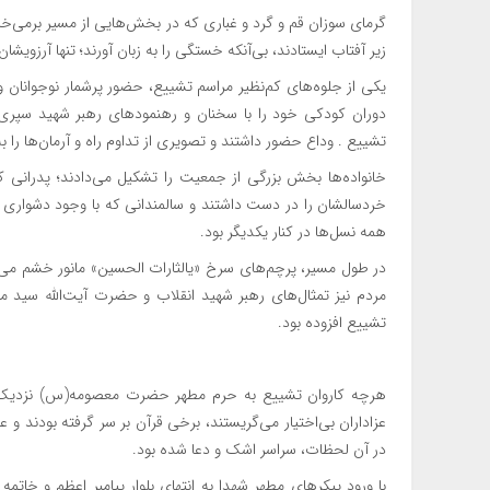
گرمای سوزان قم و گرد و غباری که در بخش‌هایی از مسیر برمی‌خا
زیر آفتاب ایستادند، بی‌آنکه خستگی را به زبان آورند؛ تنها آرزویشان
یکی از جلوه‌های کم‌نظیر مراسم تشییع، حضور پرشمار نوجوانان و 
دوران کودکی خود را با سخنان و رهنمودهای رهبر شهید سپری کر
تشییع . وداع حضور داشتند و تصویری از تداوم راه و آرمان‌ها را 
خانواده‌ها بخش بزرگی از جمعیت را تشکیل می‌دادند؛ پدرانی ک
خردسالشان را در دست داشتند و سالمندانی که با وجود دشواری را
همه نسل‌ها در کنار یکدیگر بود.
در طول مسیر، پرچم‌های سرخ «یالثارات الحسین» مانور خشم می دا
مردم نیز تمثال‌های رهبر شهید انقلاب و حضرت آیت‌الله سید 
تشییع افزوده بود.
هرچه کاروان تشییع به حرم مطهر حضرت معصومه(س) نزدیک‌تر 
عزاداران بی‌اختیار می‌گریستند، برخی قرآن بر سر گرفته بودند و 
در آن لحظات، سراسر اشک و دعا شده بود.
با ورود پیکرهای مطهر شهدا به انتهای بلوار پیامبر اعظم و خات