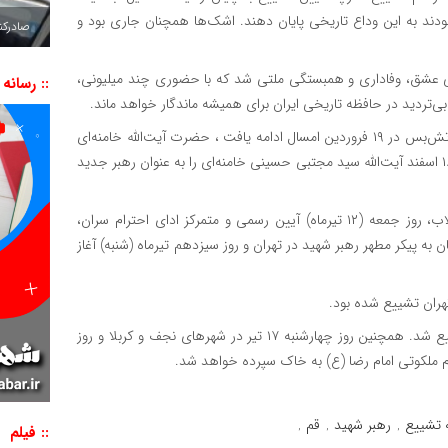
ند به این وداع تاریخی پایان دهند. اشک‌ها همچنان جاری بود و
صادرکننده به ۷ 
لی عشق، وفاداری و همبستگی ملتی شد که با حضوری چند میلیونی،
:: رسانه
بی‌تردید در حافظه تاریخی ایران برای همیشه ماندگار خواهد ماند.
در جریان جنگ تحمیلی اخیر که از ۹ اسفند ۱۴۰۴ آغاز و تا اعلام آتش‌بس در ۱۹ فروردین امسال ادامه یافت ، حضرت آیت‌الله خامنه‌ای
در حمله ۹ اسفند به شهادت رسیدند و مجلس خبرگان رهبری در ۱۸ اسفند آیت‌الله سید مجتبی حسینی خامنه‌ای را به عنوان رهبر جدید
بنابر اعلام دبیر ستاد ملی آیین تشییع و وداع با رهبر شهید انقلاب، روز جمعه (۱۲ تیرماه) آیین رسمی و متمرکز ادای احترام سران،
به پیکر مطهر رهبر شهید در تهران و روز سیزدهم تیرماه (شنبه) آغاز
هران تشییع شده بود.
پیکر ایشان امروز سه‌شنبه ۱۶ تیرماه ۱۴۰۵ در شهر مقدس قم تشییع شد. همچنین روز چهارشنبه ۱۷ تیر در شهرهای نجف و کربلا و روز
 تشییع
رهبر شهید
قم
,
,
,
:: فیلم