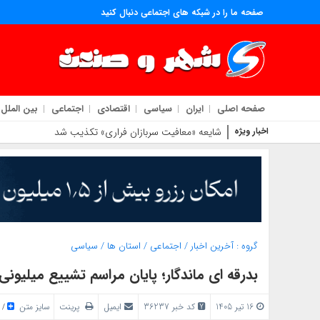
صفحه ما را در شبکه های اجتماعی دنبال کنید
صفحه اصلی
ایران
سیاسی
اقتصادی
اجتماعی
بین الملل
اخبار ویژه
شایعه «معافیت سربازان فراری» تکذیب شد
گروه :
آخرین اخبار
/
اجتماعی
/
استان ها
/
سیاسی
بدرقه‌ ای ماندگار؛ پایان مراسم تشییع میلیونی
16 تیر 1405
کد خبر 36237
ایمیل
پرینت
سایز متن
/