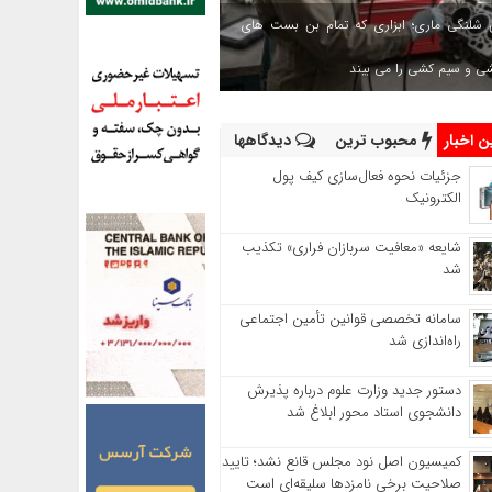
 شلنگی ماری؛ ابزاری که تمام بن بست های
شی و سیم کشی را می بیند
 اخبار
محبوب ترین
دیدگاهها
جزئیات نحوه فعال‌سازی کیف پول
الکترونیک
شایعه «معافیت سربازان فراری» تکذیب
شد
سامانه تخصصی قوانین تأمین اجتماعی
راه‌اندازی شد
دستور جدید وزارت علوم درباره پذیرش
دانشجوی استاد محور ابلاغ شد
کمیسیون اصل نود مجلس قانع نشد؛ تایید
صلاحیت برخی نامزدها سلیقه‌ای است