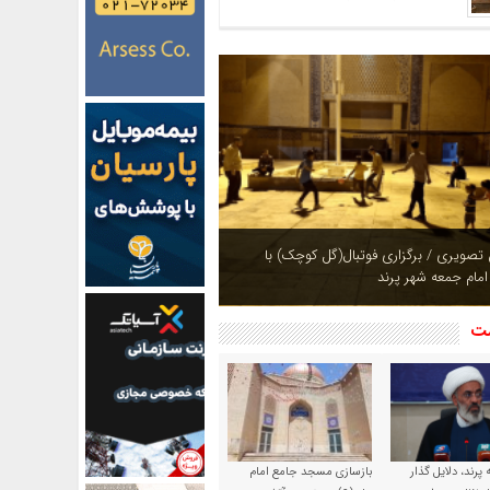
ازی بوستان های شهر پرند در فصل بهار +
شت
پرند، دلایل گذار
بازسازی مسجد جامع امام