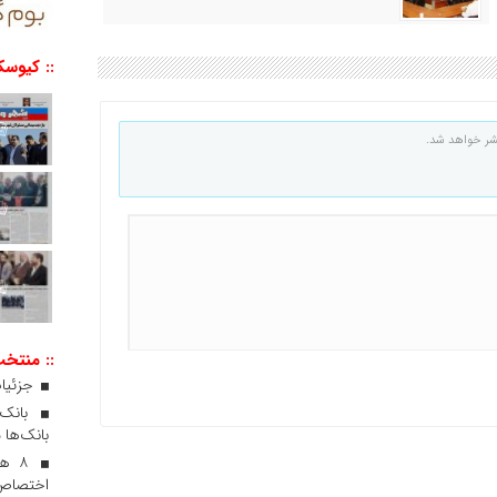
:: کیوسک
شر خواهد شد.
:: منتخ
جزئیات
بانک‌ها 
۸ ه
اختصاص 