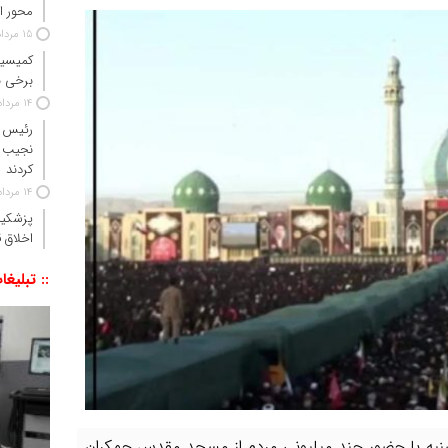
محور ا
15 مرداد 1405
کمیسیو
برخی ن
14 مرداد 1405
رئیس‌ 
نجیب 
کردند
14 مرداد 1405
پزشکیا
اخلاق ق
:: تبلیغا
شنبه با حضور چند میلیونی مردم از مسجد مقدس جمکران