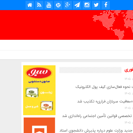
امروز : پنج شنبه, ۱۵ مرداد , ۱۴۰۵ .::. برابر با : Thursday, 6 August , 2026 .::. اخبار منتشر شده : 5 خبر
فوری
 نحوه فعال‌سازی کیف پول الکترونیک
«معافیت سربازان فراری» تکذیب شد
 تخصصی قوانین تأمین اجتماعی راه‌اندازی شد
جدید وزارت علوم درباره پذیرش دانشجوی استاد