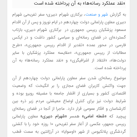
«نقد عملکرد رسانه‌ها» به آن پرداخته شده است
به گزارش
شهر و صنعت
، برکناری شهرام دبیری؛ سفر تفریحی شهرام
دبیری معاون پارلمانی دولت چهاردهم در ایام نوروز و پس از آن اقدام
مسعود پزشکیان رییس جمهوری در برکناری شهرام دبیری، بازتاب
گسترده‌ای در فضای رسانه‌ای و سیاسی کشور داشت و در ایکس
فارسی در محور عمده «تقدیر از اقدام رییس جمهوری»، «طرح
مطالبات از رییس جمهوری»، «مقایسه عملکرد پزشکیان با سایر
دولت‌ها»، «انتقاد از اشرافیگری» و «نقد عملکرد رسانه‌ها» به آن
پرداخته شده است.
موضوع رسانه‌ای شدن سفر معاون پارلمانی دولت چهاردهم از آن
جهت واکنش کاربران فضای مجازی را بر انگیخت که وضعیت
اقتصادی کشور و بسیاری از اقشار جامعه با مضیقه روبرو بوده و
شرایط دولت نیز برای کنترل اوضاع معیشتی مردم زیر ذره بین
کارشناسان و افکار عمومی قرار دارد. ماجرا از آنجا در فضای رسانه‌ای
پیچید که
«شعله امامی»
همسر
«شهرام دبیری»
معاون پارلمانی
رییس جمهور، عکسی از آغاز سفر تفریحی ۱۰ روزه خود را با کشتی
گردشگری پلانکیوس از شهر «اوسوایا» در آرژانتین به سمت قطب