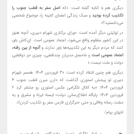
دیگری هم با کنایه گفته است: «که
اصل سفر به قطب جنوب را
تکذیب کرده بودید
و سبک زندگی اعضای کابینه را، موضوع شخصی
می‌دانستید؟»
در توئیتی دیگر آمده است: «ورای برکناری شهرام دبیری، آنچه هنوز
در این کشور مظلوم واقع می‌شود، اعتماد عمومی است. ای‌کاش باور
کنند که مردم دیگر به این تکذیبیه‌ها باور ندارند و
آنچه از بین رفته،
اعتماد عمومی است
و ماحصل مدیران چندقطبی، چیزی جز دوقطبی
دولت و ملت نیست.»
دیگری هم چنین انتقاد کرده است: «۳ فروردین ۱۴۰۴: همسر شهرام
دبیری تو پیجش استوری گذاشت که دارن میرن قطب جنوب ۴
فروردین ۱۴۰۴: «یه کانال تلگرامی عکس استوری رو منتشر کرد ۶
فروردین ۱۴۰۴: پایگاه اطلاع‌رسانی دولت؛ ایسنا؛ ایرنا؛ و مشرق و یه
مشت رسانه وفاقی و حتی خبرگزاری فارس سفر رو تکذیب کردن!».
انتهای پیام/
ایتا
تلگرام
توییتر
داده كاوي
شهرام دبیری