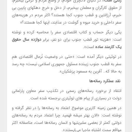
رنگی است؟
در دنیای لاکچری خودم، از وضع مردم و گرانی بیخبرم،
از حقوق کارگران و معلمان بیخبرم، از دخل و خرج دهکهای پایین بی
خبرم، آرژانتین و قطب جنوب کجا هستند؟ اکثر مردم در هزینه‌های
سفر داخلی و خرید میوه و گوشت در عذابند، اینها کجا هستند؟»
یکی دیگر حساب و کتاب اقتصادی سفر را محاسبه کرده و نوشته
است: «هزینه تور قطب جنوب برای دو نفر، برابر
دوازده سال حقوق
یک کارمند ساده
است».
در توئیتی دیگر آمده است: «حتی در وضعیت نُرمال اقتصادی هم
سفر به قطب جنوب زیبنده مسئول جمهوری اسلامی نیست؛ چه رسد
به حالا که… آفرین به مسعود پزشکیان».
نقد عملکرد رسانه‌ها
انتقاد از برخورد رسانه‌های رسمی در تکذیب سفر معاون پارلمانی
دولت در بسیاری از پیام های توئیتری برجسته شده است.
در همین زمینه کاربری موضوع اعتماد به رسانه‌ها را در نظر گرفته و
نوشته است: «الان بهتر میشه فهمید چرا اعتماد مردم به رسانه‌های
دولتی کمتر از بعضی سلبریتیها و انسان رسانه‌ها است، متاسفانه اکثر
مواقع سمت اشتباه ماجرا می‌ایستند».