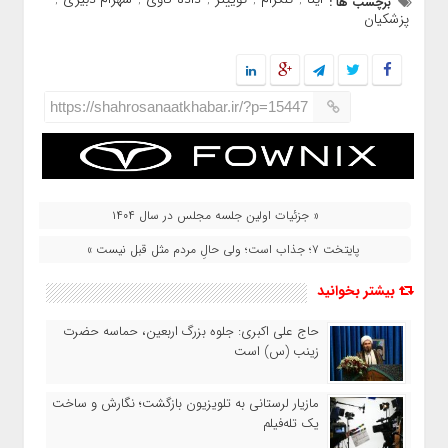
برچسب ها :
,
,
,
,
,
پزشکیان
https://shahrosanaatkhabar.ir/?p=15447
« جزئیات اولین جلسه مجلس در سال ۱۴۰۴
پایتخت ۷؛ جذاب است؛ ولی حالِ مردم مثل قبل نیست »
بیشتر بخوانید
حاج‌ علی‌ اکبری: جلوه بزرگ اربعین، حماسه حضرت
زینب (س) است
مازیار لرستانی به تلویزیون بازگشت؛ نگارش و ساخت
یک تله‌فیلم