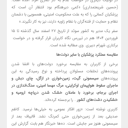
در توئیت دیگری در خواست عدم به کار گماری افراد آمده است:
(حسین شریعتمداری) «کمی دیرهنگام بود انتظار آن است که
پزشکیان کسانی را که به علت محکومیت امنیتی، همسویی با دشمنان
نظام و حمایت از فتنه‌گران با نظام زاویه دارند، نیز به کار نگیرند.»
سفر یک مدیر به کشور سوئد از تاریخ ۲۷ اسفند سال گذشته تا ۱۵
فروردین ۱۴۰۴ هم در تیررس نگاه کاربران قرار گرفته و در خواست
برکناری شهرام دبیری وی مطالبه شده است.
مقایسه عملکرد پزشکیان با سایر دولت‌ها
برخی از کاربران به مقایسه برخورد دولت‌های با افشا شدن
پرونده‌های تخلفات مسئولان پرداخته و نوع رسیدگی به این
پرونده‌های
سیسمونی گیت، زمین‌خواری در ازگل، چای دبش و
ماجرای سقوط هواپیمای اوکراینی، مرگ مهسا امینی، سنگ‌اندازی در
اجرای برجام، برخورد با عاملان خشک شدن دریاچه ارومیه و
خشکیدن دشت‌های کشور
… را برجسته کرده‌اند.
کاربری نوشته است: «زور افکار عمومی به خیلی‌ها نرسید. کاظم
صدیقی بعد از زمین‌خواری حتی کمرنگ نشد. قالیباف بعد از
سیسمونی هنوز سر جایش است. ده‌ها خبرنگار هم بابت گزارش این