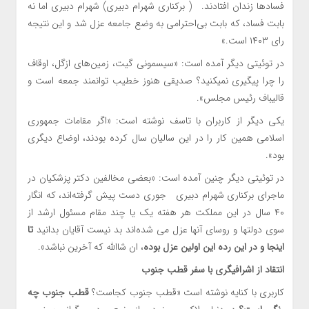
فسادها زندان افتادند. ( برکناری شهرام دبیری) شهرام دبیری اما نه
بابت فساد، که بابت بی‌احترامی به وضع جامعه عزل شد و این نتیجه
رای ۱۴۰۳ است.»
در توئیتی دیگر آمده است: «سیسمونی گیت، زمین‌های ازگل، اوقاف
را چرا پیگیری نمیکنید؟ صدیقی هنوز خطیب توانمند جمعه است و
قالیباف رئیس مجلس».
یکی دیگر از کاربران با تاسف نوشته است:‌ «اگر مقامات جمهوری
اسلامی همین کار را در این سالیان سال کرده بودند، اوضاع دیگری
بود».
در توئیتی دیگر چنین آمده است: «بعضی مخالفین دکتر پزشکیان در
ماجرای برکناری شهرام دبیری جوری دست پیش گرفته‌اند، که انگار
۴۰ سال در این مملکت هر هفته یک یا چند مقام مسئول ارشد از
سوی دولتها و روسای آنها عزل می شده‌اند بد نیست آقایان بدانید
تا
اینجا و در این رده این اولین عزل بوده
، ان شاالله که آخرین نباشد».
انتقاد از اشرافیگری با سفر قطب جنوب
کاربری با کنایه نوشته است «قطب جنوب کجاست؟
قطب جنوب چه