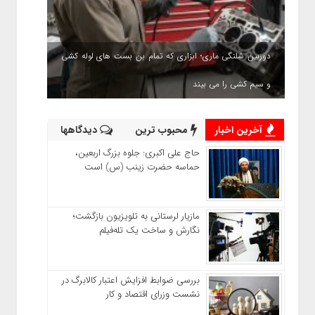
دوربین شلنگی ماری؛ ابزاری که تمام بن بست های لوله کشی
و سیم کشی را می بیند
آخرین اخبار
محبوب ترین
دیدگاهها
حاج‌ علی‌ اکبری: جلوه بزرگ اربعین،
حماسه حضرت زینب (س) است
مازیار لرستانی به تلویزیون بازگشت؛
نگارش و ساخت یک تله‌فیلم
بررسی ضوابط افزایش اعتبار کالابرگ در
نشست وزرای اقتصاد و کار