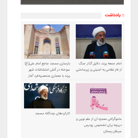
:: یادداشت
امام جمعه پرند، دلایل گذار جنگ
بازسازی مسجد جامع امام علی(ع)
از فاز نظامی به امنیتی و زیرساختی
سوخته در آتش اغتشاشات شهر
پرند با معماری منحصربه‌فرد آغاز
شد
کارکردهای چندگانه مسجد
ماموگرافی معجزه ای از علم نوین و
دریچه برای تشخیص زودرس
سرطان پستان