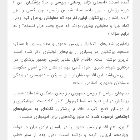
آمده است: «احمدی نژاد، روحانی، رییسی و حالا پزشکیان. این ۴
دوره‌ رؤسای جمهور یادم نمیاد شخص رئیس‌جمهور کسی را عزل
کرده باشه ولی
پزشکیان اولین نفر بود که معاونش رو عزل کرد
. یعنی
تمام وزرا و معاونین بهترین بودند که هیچ وقت عزل نشدند؟ واقعا
برایم سؤاله!»
یادآوری شعارهای انتخاباتی رییس جمهور و معادل‌سازی با عملکرد
مسعود پزشکیان در بسیاری از پیام‌های توئیتری ذکر شده است.
کاربری نوشته است: «اقدام قابل تقدیر رئیس جمهور پزشکیان در
برکناری شهرام دبیری خود، گامی مهم در نشان دادنِ اصولِ حکومت
علوی می‌باشد. این اقدام، نشان از عمل به رکن ساده‌زیستی در زندگی
مسئولان جمهوری اسلامی است».
پیام‌های سپاس از رییس جمهوری نیز چنین منعکس شده‌اند: «جناب
پزشکیان در این فقره دم شما گرم ولی کاش کلا دست اشرافیگیری را
از دولتتان قطع کنید»، «اقدام پزشکیان
تکانه‌ای به سرمایه‌های
اجتماعی فرسوده شده
که هنوز بهانه‌هایی برای امیدواری هست».
کاربری هم اقدام رییس جمهور را در راستای آزادی بیان در دولت
چهاردهم ارزیابی کرده و نوشته است: «عزل بعد از سفر قطب