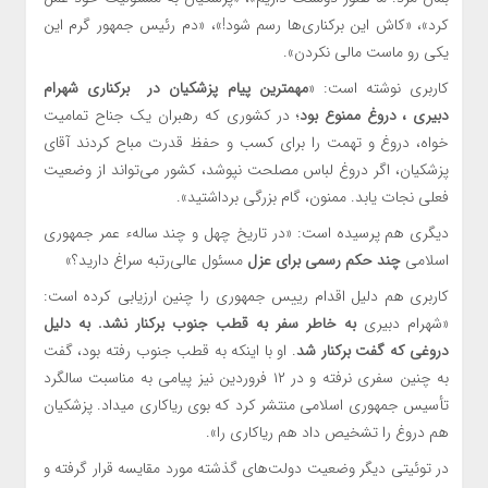
کرد»، «کاش این برکناری‌ها رسم شود!»، «دم رئیس جمهور گرم این
یکی رو ماست مالی نکردن».
کاربری نوشته است: «
مهمترین پیام پزشکیان در برکناری شهرام
دبیری ، دروغ ممنوع بود
؛ در کشوری که رهبران یک جناح تمامیت
خواه، دروغ و تهمت را برای کسب و حفظ قدرت مباح کردند آقای
پزشکیان، اگر دروغ لباس مصلحت نپوشد، کشور می‌تواند از وضعیت
فعلی نجات یابد. ممنون، گام بزرگی برداشتید».
دیگری هم پرسیده است: «در تاریخ چهل و چند سالهء عمر جمهوری
اسلامی
چند حکم رسمی برای عزل
مسئول عالی‌رتبه سراغ دارید؟»
کاربری هم دلیل اقدام رییس جمهوری را چنین ارزیابی کرده است:‌
«شهرام دبیری
به خاطر سفر به قطب جنوب برکنار نشد. به دلیل
دروغی که گفت برکنار شد
. او با اینکه به قطب جنوب رفته بود، گفت
به چنین سفری نرفته و در ۱۲ فروردین نیز پیامی به مناسبت سالگرد
تأسیس جمهوری اسلامی منتشر کرد که بوی ریاکاری میداد. پزشکیان
هم دروغ را تشخیص داد هم ریاکاری را».
در توئیتی دیگر وضعیت دولت‌های گذشته مورد مقایسه قرار گرفته و