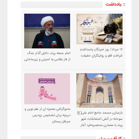
:: یادداشت
۱۷ مرداد/ روز خبرنگار؛ پاسداشتِ
امام جمعه پرند، دلایل گذار جنگ
شرافتِ قلم و روایتگرانِ حقیقت
از فاز نظامی به امنیتی و زیرساختی
ماموگرافی معجزه ای از علم نوین و
بازسازی مسجد جامع امام علی(ع)
دریچه برای تشخیص زودرس
سوخته در آتش اغتشاشات شهر
سرطان پستان
پرند با معماری منحصربه‌فرد آغاز
شد
:: کارآفرین برتر