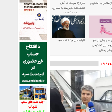
ز نظامی به امنیتی و
علی(ع) سوخته در آتش
اغتشاشات شهر پرند با معماری
منحصربه‌فرد آغاز شد
 معجزه ای از علم
کارکردهای چندگانه مسجد
ریچه برای تشخیص
طان پستان
ین برتر