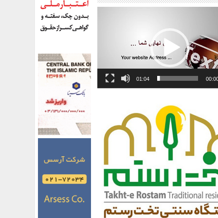
01:04
00:0