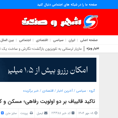
صفحه ما را در شبکه های اجتماعی دنبال کنید
صفحه اصلی
ایران
سیاسی
اقتصادی
اجتماعی
بین الملل
اخبار ویژه
مازیار لرستانی به تلویزیون بازگشت؛ نگارش و ساخت یک تل
گروه :
سیاسی
/
آخرین اخبار
/
اقتصادی
/
خبر برگزیده
تاکید قالیباف بر دو اولویت رفاهی؛ مسکن و کا
08 مهر 1404
کد خبر 23388
ایمیل
پرینت
سایز متن
/