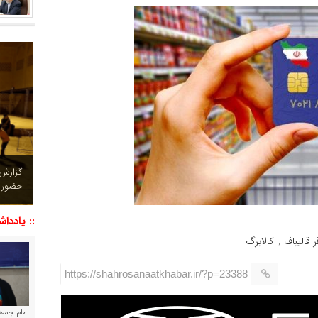
چشم نو
تصاویر
:: یاددا
 قالیباف
کالابرگ
,
https://shahrosanaatkhabar.ir/?p=23388
امام جمعه 