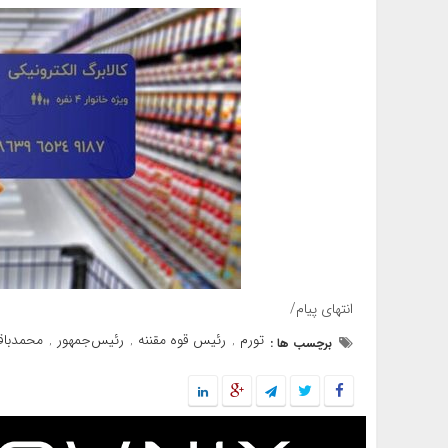
انتهای پیام/
تورم
رئیس قوه مقننه
رئیس‌جمهور
محمدباقر
برچسب ها :
,
,
,