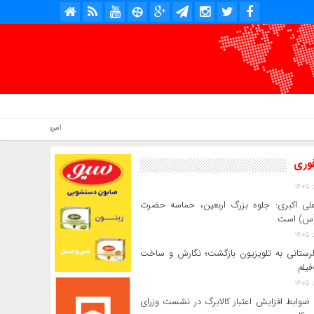
امروز : جمعه, ۱۶ مرداد , ۱۴۰۵ .::. برابر با : Friday, 7 August , 2026 .::. اخبار منتشر شده : 4 خبر
فوری
لی‌ اکبری: جلوه بزرگ اربعین، حماسه حضرت
(س) است
 لرستانی به تلویزیون بازگشت؛ نگارش و ساخت
فیلم
ضوابط افزایش اعتبار کالابرگ در نشست وزرای