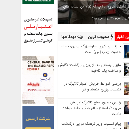
 شلنگی ماری؛ ابزاری که تمام بن بست های
شی و سیم کشی را می بیند
 اخبار
محبوب ترین
دیدگاهها
حاج‌ علی‌ اکبری: جلوه بزرگ اربعین، حماسه
حضرت زینب (س) است
مازیار لرستانی به تلویزیون بازگشت؛ نگارش
و ساخت یک تله‌فیلم
بررسی ضوابط افزایش اعتبار کالابرگ در
نشست وزرای اقتصاد و کار
رئیس‌ جمهور: مبلغ کالابرگ افزایش
می‌یابد/ اصلاح نظام بانکی ادامه خواهد
داشت
پیام تسلیت وزیر فرهنگ در پی درگذشت