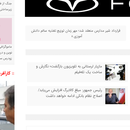
جنگ از فا
زیرساختی
قرارداد شیر مدارس منعقد شد؛ مهر زمان توزیع تغذیه سالم دانش
آموزی »
ماموگرافی
نوین و د
زودرس سر
مازیار لرستانی به تلویزیون بازگشت؛ نگارش و
ساخت یک تله‌فیلم
:: کارآفر
رئیس‌ جمهور: مبلغ کالابرگ افزایش می‌یابد/
اصلاح نظام بانکی ادامه خواهد داشت