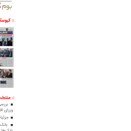
:: کیوسک
:: منتخ
بررسی
وزرای اقت
جزئیات
بانک‌ها 