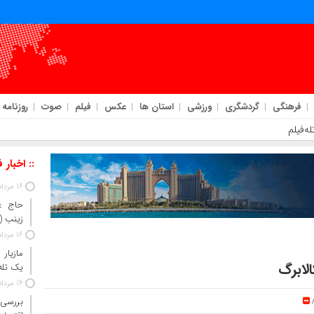
فرهنگی
گردشگری
ورزشی
استان ها
عکس
فیلم
صوت
روزنامه
ه‌فیلم
:: اخبار 
16 مرداد 1405
حاج‌ ع
زینب 
16 مرداد 1405
مازیار
لا‌برگ
یک تله‌
16 مرداد 1405
بررسی 