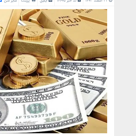
22 اسفند 1403
کد خبر 14605
ایمیل
پرینت
سایز متن