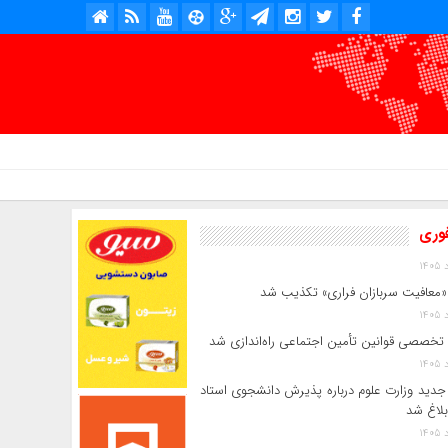
امروز : پنج شنبه, ۱۵ مرداد , ۱۴۰۵ .::. برابر با : Thursday, 6 August , 2026 .::. اخبار منتشر شده : 4 خبر
فوری
«معافیت سربازان فراری» تکذیب شد
 تخصصی قوانین تأمین اجتماعی راه‌اندازی شد
جدید وزارت علوم درباره پذیرش دانشجوی استاد
بلاغ شد