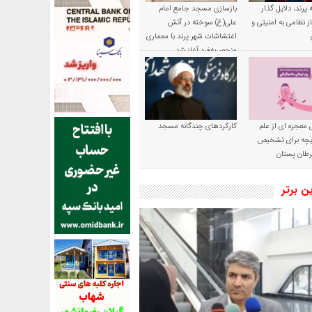
پرند، دلایل گذار
بازسازی مسجد جامع امام
ز نظامی به امنیتی و
علی(ع) سوخته در آتش
اغتشاشات شهر پرند با معماری
منحصربه‌فرد آغاز شد
 معجزه ای از علم
کارکردهای چندگانه مسجد
ریچه برای تشخیص
طان پستان
ین برتر