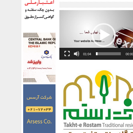
01:04
00:0