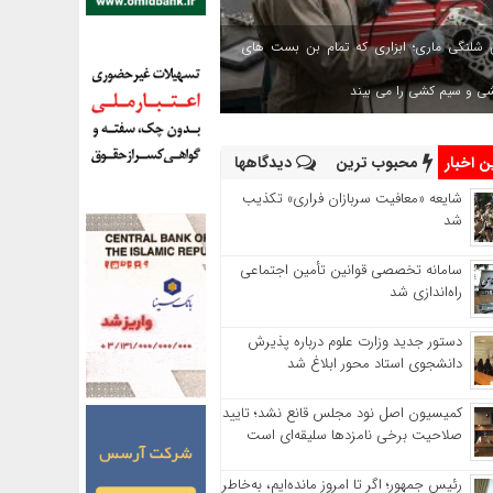
 شلنگی ماری؛ ابزاری که تمام بن بست های
شی و سیم کشی را می بیند
 اخبار
محبوب ترین
دیدگاهها
شایعه «معافیت سربازان فراری» تکذیب
شد
سامانه تخصصی قوانین تأمین اجتماعی
راه‌اندازی شد
دستور جدید وزارت علوم درباره پذیرش
دانشجوی استاد محور ابلاغ شد
کمیسیون اصل نود مجلس قانع نشد؛ تایید
صلاحیت برخی نامزدها سلیقه‌ای است
رئیس‌ جمهور؛ اگر تا امروز مانده‌ایم، به‌خاطر