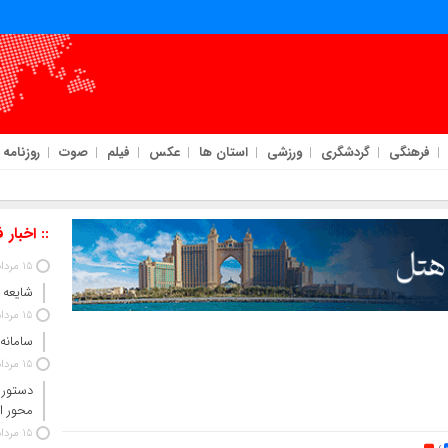
فرهنگی
گردشگری
ورزشی
استان ها
عکس
فیلم
صوت
روزنامه
:: اخبار 
15 مرداد 1405
شایعه 
15 مرداد 1405
سامانه
15 مرداد 1405
دستور 
محور ا
15 مرداد 1405