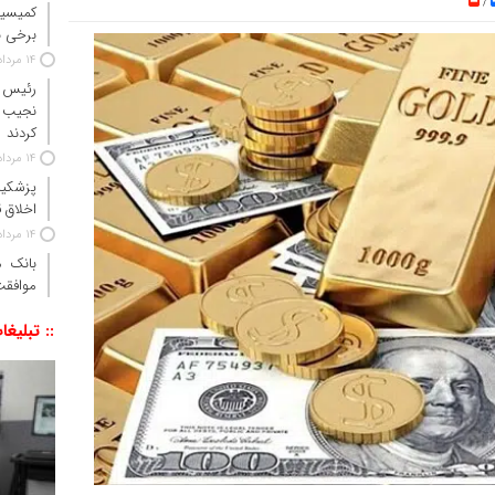
/
کمیسیو
برخی ن
14 مرداد 1405
رئیس‌ 
نجیب 
کردند
14 مرداد 1405
پزشکیا
اخلاق ق
14 مرداد 1405
موافقت
:: تبلیغا