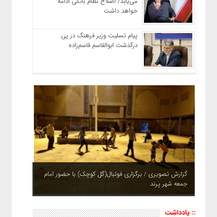
می‌یابد/ اصلاح نظام بانکی ادامه
خواهد داشت
پیام تسلیت وزیر فرهنگ در پی
درگذشت ابوالقاسم قاسم‌زاده
گزارش تصویری / برگزاری فوتبال(گل کوچک) با حضور امام
جمعه شهر پرند
چشم نوازی بوستان های شهر پرند در فصل بهار + تصاویر
:: یادداشت