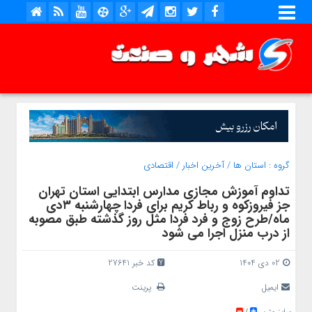
گروه :
استان ها
/
آخرین اخبار
/
اقتصادی
تداوم آموزش مجازی مدارس ابتدایی استان تهران
جز فیروزکوه و رباط کریم برای فردا چهارشنبه ۳دی
ماه/طرح زوج و فرد فردا مثل روز گذشته طبق مصوبه
از درب منزل اجرا می شود
02 دی 1404
کد خبر 27641
ایمیل
پرینت
سایز متن