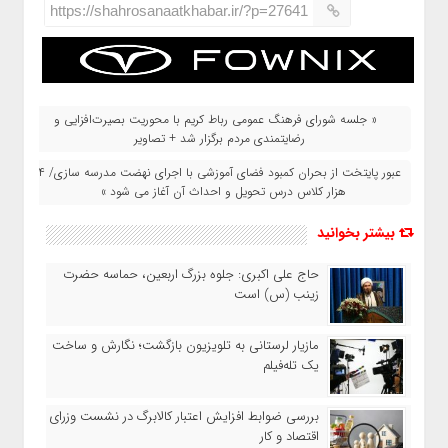
https://shahrosanaatkhabar.ir/?p=27641
« جلسه شورای فرهنگ عمومی رباط کریم با محوریت بصیرت‌افزایی و
رضایتمندی مردم برگزار شد + تصاویر
عبور پایتخت از بحران کمبود فضای آموزشی با اجرای نهضت مدرسه سازی/ ۴
هزار کلاس درس تحویل و احداث آن آغاز می شود »
بیشتر بخوانید
حاج‌ علی‌ اکبری: جلوه بزرگ اربعین، حماسه حضرت
زینب (س) است
مازیار لرستانی به تلویزیون بازگشت؛ نگارش و ساخت
یک تله‌فیلم
بررسی ضوابط افزایش اعتبار کالابرگ در نشست وزرای
اقتصاد و کار