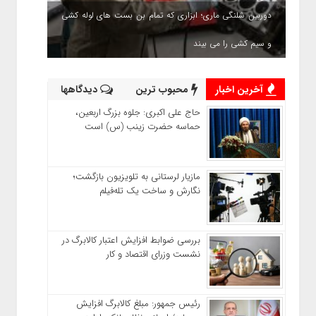
دوربین شلنگی ماری؛ ابزاری که تمام بن بست های لوله کشی
و سیم کشی را می بیند
آخرین اخبار
محبوب ترین
دیدگاهها
حاج‌ علی‌ اکبری: جلوه بزرگ اربعین،
حماسه حضرت زینب (س) است
مازیار لرستانی به تلویزیون بازگشت؛
نگارش و ساخت یک تله‌فیلم
بررسی ضوابط افزایش اعتبار کالابرگ در
نشست وزرای اقتصاد و کار
رئیس‌ جمهور: مبلغ کالابرگ افزایش