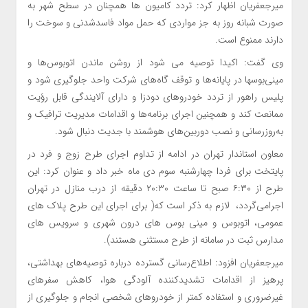
میرجعفریان اظهار کرد: تردد کامیون ها همچنان در سطح شهر به
صورت شبانه روز به جز مواردی که حمل مواد فاسدشدنی و سوخت را
دارند ممنوع است.
وی گفت: اکیدا توصیه می شود از روشن ماندن اتوبوس‌ها و
مینی‌بوسها در پایانه‌ها و توقف گاه‌های شرکت واحد جلوگیری شود و
پلیس راهور از تردد خودروهای دودزا و دارای آلایندگی قابل رؤیت
ممانعت کند و همچنین اجرای برنامه‌ها و اقدامات مدیریت ترافیک و
به‌روزرسانی و نصب دوربین‌های هوشمند با جدیت دنبال شود.
معاون استاندار تهران در ادامه از تداوم اجرای طرح زوج و فرد در
پایتخت برای فردا چهارشنبه سوم دی ماه خبر داد و عنوان کرد: این
طرح از ۶:۳۰ صبح تا ساعت ۲۰:۳۰ دقیقه از درب منازل در تهران
اجرامی‌گردد، لازم به ذکر است که( برای اجرای این طرح پلاک های
عمومی، اتوبوس و مینی بوس های درون شهری و سرویس های
مدارس ثبت در سامانه از طرح مستثنی هستند).
میرجعفریان افزود: اطلاع‌رسانی گسترده درباره توصیه‌های بهداشتی،
پرهیز از اقدامات تشدیدکننده آلودگی هوا، کاهش سفرهای
غیرضروری و استفاده کمتر از خودروهای شخصی انجام و جلوگیری از