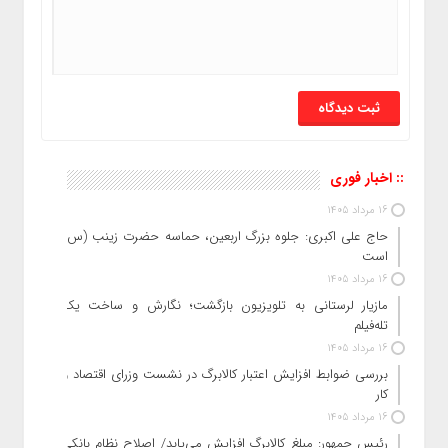
:: اخبار فوری
16 مرداد 1405
حاج‌ علی‌ اکبری: جلوه بزرگ اربعین، حماسه حضرت زینب (س)
است
16 مرداد 1405
مازیار لرستانی به تلویزیون بازگشت؛ نگارش و ساخت یک
تله‌فیلم
16 مرداد 1405
بررسی ضوابط افزایش اعتبار کالابرگ در نشست وزرای اقتصاد و
کار
16 مرداد 1405
رئیس‌ جمهور: مبلغ کالابرگ افزایش می‌یابد/ اصلاح نظام بانکی