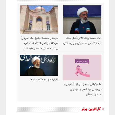
امام جمعه پرند، دلایل گذار جنگ
بازسازی مسجد جامع امام علی(ع)
از فاز نظامی به امنیتی و زیرساختی
سوخته در آتش اغتشاشات شهر
پرند با معماری منحصربه‌فرد آغاز
شد
کارکردهای چندگانه مسجد
ماموگرافی معجزه ای از علم نوین و
دریچه برای تشخیص زودرس
سرطان پستان
:: کارآفرین برتر