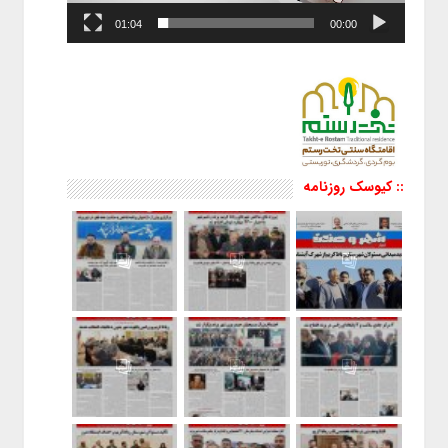
01:04
00:00
:: کیوسک روزنامه