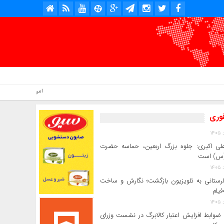
امروز : جمعه, ۱۶ مرداد , ۱۴۰۵ .::. برابر با : Friday, 7 August , 2026 .::. اخبار منتشر شده : 4 خبر
فوری
لی‌ اکبری: جلوه بزرگ اربعین، حماسه حضرت
(س) است
 لرستانی به تلویزیون بازگشت؛ نگارش و ساخت
فیلم
ضوابط افزایش اعتبار کالابرگ در نشست وزرای