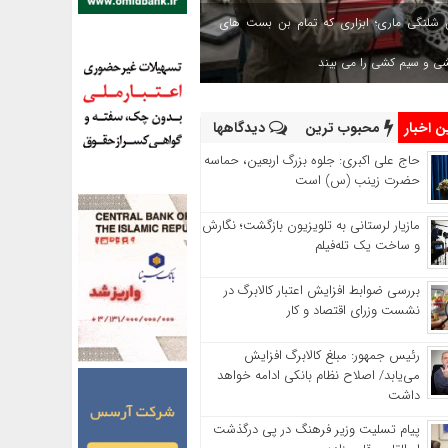
 شلنگی ماری؛ ابزاری که تمام بن بست های
شی و سیم کشی را می بیند
 اخبار
محبوب ترین
دیدگاهها
حاج‌ علی‌ اکبری: جلوه بزرگ اربعین، حماسه
حضرت زینب (س) است
مازیار لرستانی به تلویزیون بازگشت؛ نگارش
و ساخت یک تله‌فیلم
بررسی ضوابط افزایش اعتبار کالابرگ در
نشست وزرای اقتصاد و کار
رئیس‌ جمهور: مبلغ کالابرگ افزایش
می‌یابد/ اصلاح نظام بانکی ادامه خواهد
داشت
پیام تسلیت وزیر فرهنگ در پی درگذشت