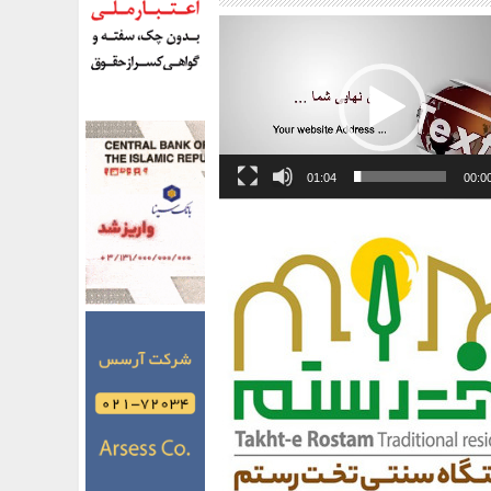
01:04
00:0