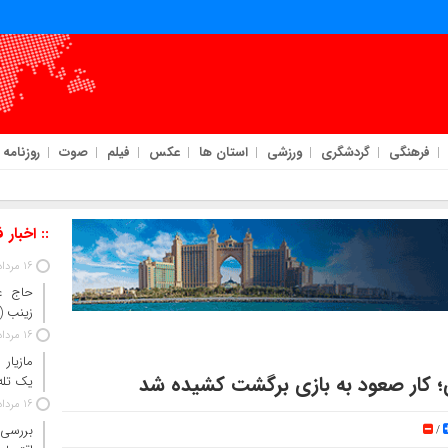
فرهنگی
گردشگری
ورزشی
استان ها
عکس
فیلم
صوت
روزنامه
ه‌فیلم
:: اخبار 
16 مرداد 1405
حاج‌ ع
زینب 
16 مرداد 1405
مازیار
ادی؛ کار صعود به بازی برگشت کشیده شد
یک تله‌
16 مرداد 1405
بررسی 
/