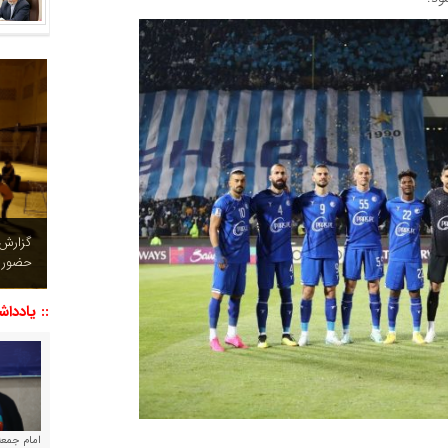
چشم نو
تصاویر
:: یاددا
امام جمعه 