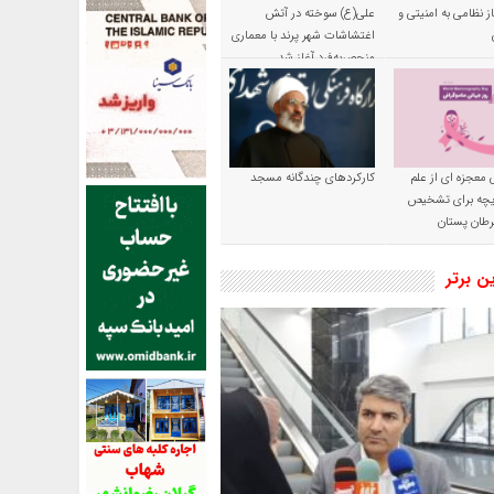
ز نظامی به امنیتی و
علی(ع) سوخته در آتش
اغتشاشات شهر پرند با معماری
منحصربه‌فرد آغاز شد
 معجزه ای از علم
کارکردهای چندگانه مسجد
ریچه برای تشخیص
طان پستان
ین برتر