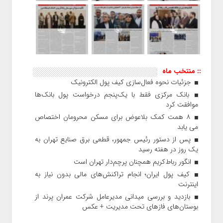
:: منتخب ماه
جزئیات نحوه فعال‌سازی کیف پول الکترونیک
بانک مرکزی فقط با یک‌‎پنجم درخواست پول بانک‌ها
موافقت کرد
۸ همت کمک بلاعوض برای مسکن محرومان اختصاص
می یابد
پس از دستور رئیس‌ جمهور، قطعی برق صنایع تهران به
یک روز در هفته رسید
انگور رباط‌کریم همچنان پرچم‌دار تهران است
کیف پول ایران؛ انجام تراکنش‌های مالی بدون نیاز به
اینترنت
بازدید و بررسی میدانی مدیرعامل شرکت عمران پرند از
بوستان‌های فازهای تحت مدیریت + عکس