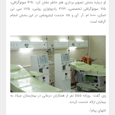
او درباره بخش تصوير برداري هم خاطر نشان كرد: ۴۱۹۱ سونوگرافي،
۷۱۵ سونوگرافي تخصصي، ۳۱۹۹ راديولوژي روتين، ۱۱۷۵ سي تي
اسكن، ۱۰۰۰ ام .آر .آي و ۸۵ خدمت اينترونشن در اين بخش انجام
گرفته است.
وي گفت: روزانه ۵۵۵ نفر از همكاران درماني در بيمارستان ميلاد به
بيماران ارائه خدمت كردند.
انتهای پیام/