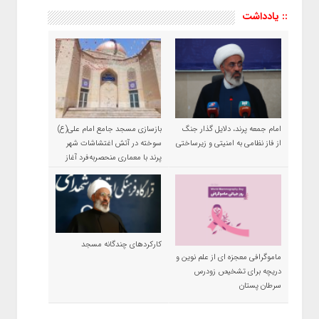
:: یادداشت
امام جمعه پرند، دلایل گذار جنگ
بازسازی مسجد جامع امام علی(ع)
از فاز نظامی به امنیتی و زیرساختی
سوخته در آتش اغتشاشات شهر
پرند با معماری منحصربه‌فرد آغاز
شد
کارکردهای چندگانه مسجد
ماموگرافی معجزه ای از علم نوین و
دریچه برای تشخیص زودرس
سرطان پستان