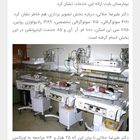
بيمارستان بابت ارائه اين خدمات تشكر كرد.
دكتر عليرضا جلالي، درباره بخش تصوير برداري هم خاطر نشان كرد:
۴۱۹۱ سونوگرافي، ۷۱۵ سونوگرافي تخصصي، ۳۱۹۹ راديولوژي روتين،
۱۱۷۵ سي تي اسكن، ۱۰۰۰ ام .آر .آي و ۸۵ خدمت اينترونشن در اين
بخش انجام گرفته است.
دكتر عليرضا جلالي با بيان اين كه ۲۵ هزار و ۷۱۴ مراجعه به اورژانس