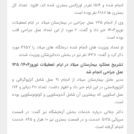
انجام شده و ۱۵۱۴ نفردر اورژانس بستري شده اند، افزود: تعداد كل
بستري ها ۶۱۸۸ نفر بوده است.
وي از انجام ۷۲۵ عمل جراحي در بيمارستان ميلاد در ايام تعطيلات
نوروز۱۴۰۴ خبر داد و گفت: ۲ مورد از اين تعداد عمل جراحي قلب
بوده است.
او تعداد ويزيت هاي انجام شده درمانگاه هاي ميلاد را ۴۹۵۷ مورد
ذكر كرد و گفت: ۱۶۳۸ نفر نيز در بخش دندانپزشكي ويزيت شدند.
تشريح عملكرد بيمارستان ميلاد در ايام تعطيلات نوروز۱۴۰۴/ ۷۲۵
عمل جراحي انجام شد
مدير عامل بيمارستان ميلاد از انجام ۹۱ عمل شامل آنژيوگرافي و
آنژيوپلاستي در اين ايام خبر داد و اظهار داشت: تعداد ۶۱۱ دياليز و ۱۷۴
عمل اسكوپي كه بيشترين آن شامل آندوسكوپي و كولونوسكوپي بوده
است.
دكتر جلالي درباره خدمات بخش آزمايشگاه نيز گفت: در قسمت
سرپائي ۵۱۲۵ خدمت و در قسمت بستري نيز ۱۰ هزار و ۸۶۵ خدمت
انجام گرفته است.