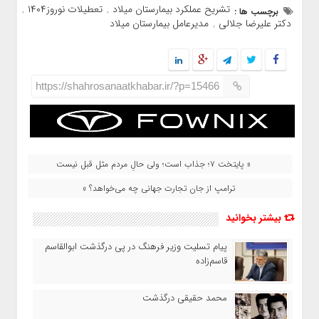
تشريح عملكرد بيمارستان ميلاد
تعطيلات نوروز۱۴۰۴
برچسب ها :
,
,
دكتر عليرضا جلالي
مديرعامل بيمارستان ميلاد
,
https://shahrosanaatkhabar.ir/?p=15466
« پایتخت ۷؛ جذاب است؛ ولی حالِ مردم مثل قبل نیست
ترامپ از جان تجارت جهانی چه می‌خواهد؟ »
بیشتر بخوانید
پیام تسلیت وزیر فرهنگ در پی درگذشت ابوالقاسم
قاسم‌زاده
محمد حقیقی درگذشت