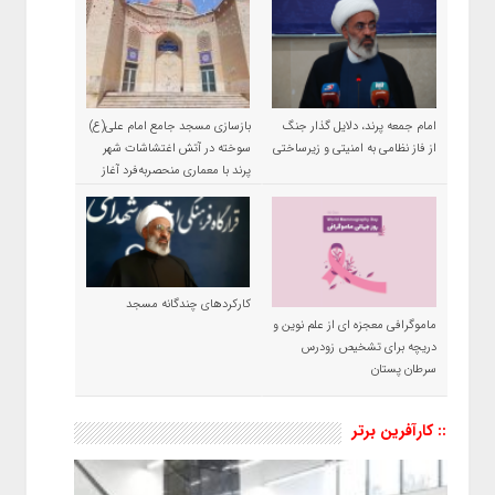
امام جمعه پرند، دلایل گذار جنگ
بازسازی مسجد جامع امام علی(ع)
از فاز نظامی به امنیتی و زیرساختی
سوخته در آتش اغتشاشات شهر
پرند با معماری منحصربه‌فرد آغاز
شد
کارکردهای چندگانه مسجد
ماموگرافی معجزه ای از علم نوین و
دریچه برای تشخیص زودرس
سرطان پستان
:: کارآفرین برتر