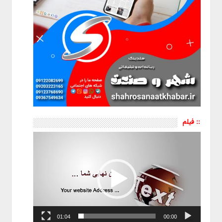
:: فیلم
نمایشگر
ویدیو
01:04
00:00