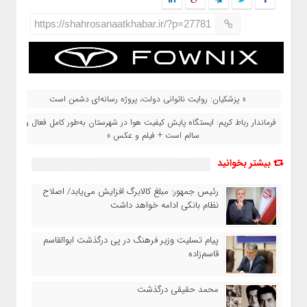
https://shahrosanaatkhabar.ir/?p=27781
« پزشکیان: روایت ناتوانی دولت، پروژه رسانه‌ای دشمن است
فرماندار رباط‌ کریم: ایستگاه پایش کیفیت هوا در شهرستان به‌طور کامل فعال و
سالم است + فیلم و عکس »
بیشتر بخوانید
رئیس‌ جمهور: مبلغ کالابرگ افزایش می‌یابد/ اصلاح
نظام بانکی ادامه خواهد داشت
پیام تسلیت وزیر فرهنگ در پی درگذشت ابوالقاسم
قاسم‌زاده
محمد حقیقی درگذشت