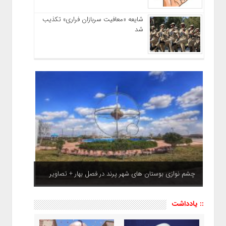
شایعه «معافیت سربازان فراری» تکذیب
شد
چشم نوازی بوستان های شهر پرند در فصل بهار + تصاویر
:: یادداشت