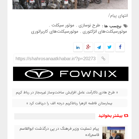
انتهای پیام/
طرح نوسازی
موتور سیکلت
برچسب ها :
,
,
موتورسیکلت‌های انژکتوری
موتورسیکلت‌های کاربراتوری
,
https://shahrosanaatkhabar.ir/?p=20273
« طرح هادی ناکارآمد، عامل افزایش ساخت‌وساز غیرمجاز در رباط کریم
بیمارستان فاطمه‌ الزهرا رباط‌کريم درجه الف را دریافت کرد »
بیشتر بخوانید
پیام تسلیت وزیر فرهنگ در پی درگذشت ابوالقاسم
قاسم‌زاده