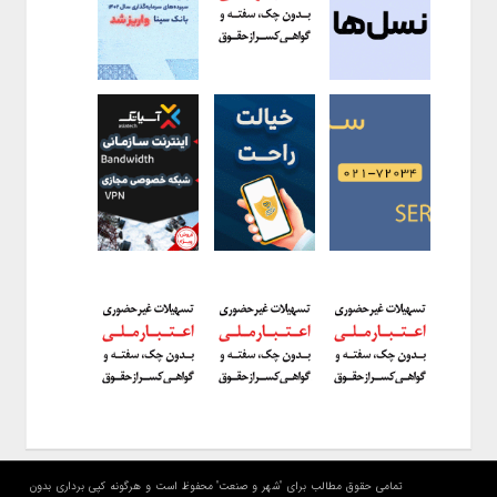
تمامی حقوق مطالب برای "شهر و صنعت" محفوظ است و هرگونه کپی برداری بدون