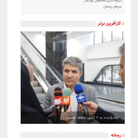
دریچه برای تشخیص زودرس
سرطان پستان
:: کارآفرین برتر
صادرکننده به ۷ کشور منطقه هستیم
:: رسانه