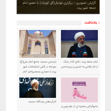
گزارش تصویری / برگزاری فوتبال(گل کوچک) با حضور امام
جمعه شهر پرند
چشم نوازی بوستان های شهر پرند در فصل بهار + تصاویر
:: یادداشت
امام جمعه پرند، دلایل گذار جنگ
بازسازی مسجد جامع امام علی(ع)
از فاز نظامی به امنیتی و زیرساختی
سوخته در آتش اغتشاشات شهر
پرند با معماری منحصربه‌فرد آغاز
شد
کارکردهای چندگانه مسجد
ماموگرافی معجزه ای از علم نوین و