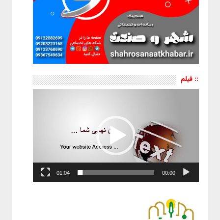
:: فیلم
نمایشگر
ویدیو
01:04
00:00