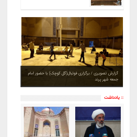
گزارش تصویری / برگزاری فوتبال(گل کوچک) با حضور امام
جمعه شهر پرند
چشم نوازی بوستان های شهر پرند در فصل بهار + تصاویر
:: یادداشت