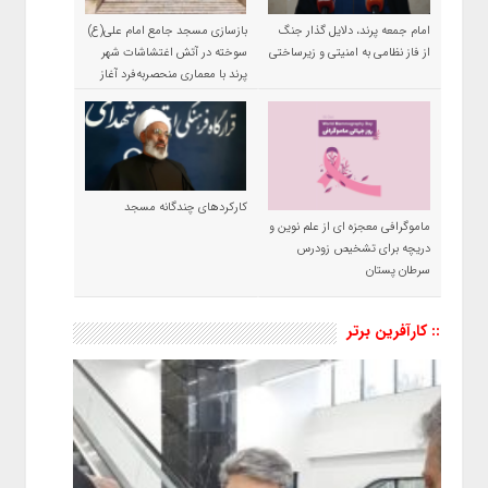
امام جمعه پرند، دلایل گذار جنگ
بازسازی مسجد جامع امام علی(ع)
از فاز نظامی به امنیتی و زیرساختی
سوخته در آتش اغتشاشات شهر
پرند با معماری منحصربه‌فرد آغاز
شد
کارکردهای چندگانه مسجد
ماموگرافی معجزه ای از علم نوین و
دریچه برای تشخیص زودرس
سرطان پستان
:: کارآفرین برتر