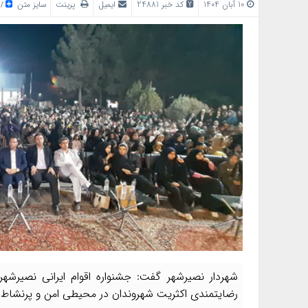
10 آبان 1404
کد خبر 24881
ایمیل
پرینت
سایز متن
/
شهردار نصیرشهر گفت: جشنواره اقوام ایرانی نصیرش
رضایتمندی اکثریت شهروندان در محیطی امن و پرنشاط ب