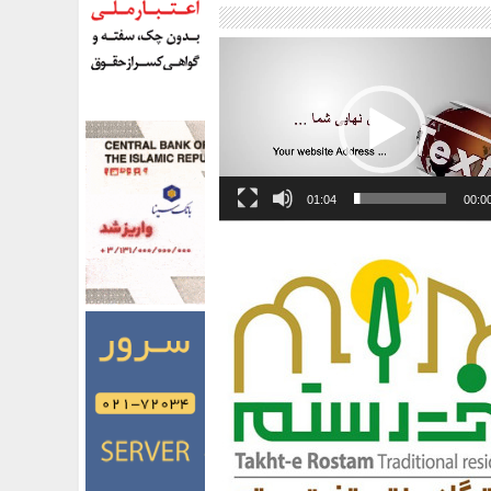
01:04
00:0