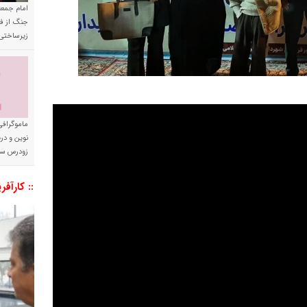
امام جمعه 
جنگ از فا
زیرساختی
ماموگرافی
نوین و د
زودرس سر
:: کارآفر