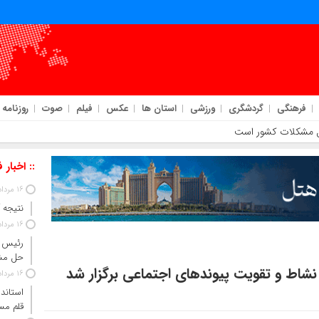
فرهنگی
گردشگری
ورزشی
استان ها
عکس
فیلم
صوت
روزنامه
ل مشکلات کشور است
:: اخبار 
16 مرداد 1405
نتیجه آزم
16 مرداد 1405
رئیس ج
حل مش
 نشاط و تقویت پیوندهای اجتماعی برگزار شد
16 مرداد 1405
استاندا
قلم مس