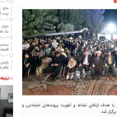
16 مرداد 1405
حاج‌ ع
زینب 
16 مرداد 1405
مازیار
یک تله‌
16 مرداد 1405
بررسی 
اقتصاد 
16 مرداد 1405
رئیس‌ 
نظام ب
:: تبلیغا
هر با هدف ارتقای نشاط و تقویت پیوندهای اجتماعی و
رگزار شد.