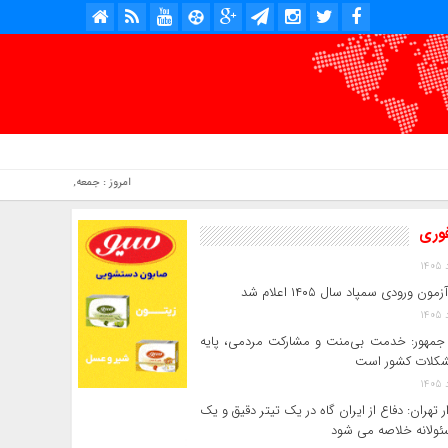
امروز : جمعه, ۱۶ مرداد , ۱۴۰۵ .::. برابر با : Friday, 7 August , 2026 .::. اخبار منتشر شده : 7 خبر
فوری
ون ورودی سمپاد سال ۱۴۰۵ اعلام شد
مهور: خدمت بی‌منت و مشارکت مردمی، پایه
کلات کشور است
ر تهران: دفاع از ایران گاه در یک تیتر دقیق و یک
ئولانه خلاصه می شود