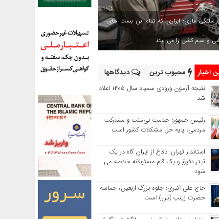
 شلنگی ماری؛ ابزاری که تمام بن بست های
شی و سیم کشی را می بیند
 اخبار
محبوب ترین
دیدگاهها
نتیجه آزمون ورودی سمپاد سال ۱۴۰۵ اعلام
شد
رئیس جمهور: خدمت بی‌منت و مشارکت
مردمی، پایه حل مشکلات کشور است
استاندار تهران: دفاع از ایران گاه در یک
تیتر دقیق و یک قلم مسئولانه خلاصه می
شود
حاج‌ علی‌ اکبری: جلوه بزرگ اربعین، حماسه
حضرت زینب (س) است