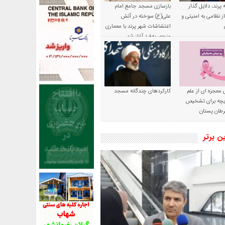
پرند، دلایل گذار
بازسازی مسجد جامع امام
ز نظامی به امنیتی و
علی(ع) سوخته در آتش
اغتشاشات شهر پرند با معماری
منحصربه‌فرد آغاز شد
 معجزه ای از علم
کارکردهای چندگانه مسجد
ریچه برای تشخیص
طان پستان
ین برتر