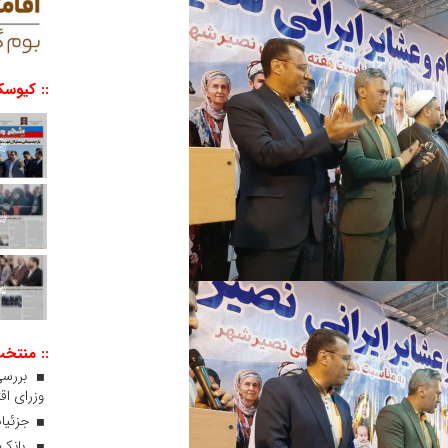
:: کیوسک
:: منتخ
بررسی
وزرای اقت
جزئیات