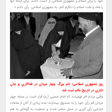
خود را برای اسلام و جمهوری اسلامی از‏‬ دست دادند. برای اینکه آنها
را شاد و ملت اسلام را دلگرم کنم. به جمهوری اسلامی‏ ‎ ‏رأی دادم.»
روز جمهوری اسلامی؛ نام بزرگ چهار مردان ‎در‏‎ ‏فداکاری و جان
نثاری در تاریخ عالم ثبت شد
وقتی مردم قم فهمیدند که امام خمینی (ره) قرار است در محله چهار
مردان قم رأی خود را به صندوق بیندازند؛ عده زیادی از آنان از ساعات
ابتدایی رأی گیری در محل حاضر شدند و جمعیت به گونه‌ای به هم