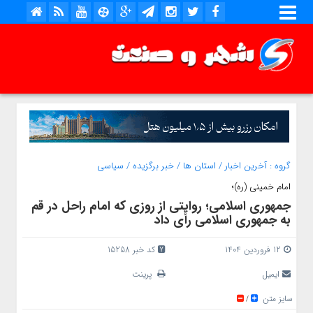
گروه :
آخرین اخبار
/
استان ها
/
خبر برگزیده
/
سیاسی
امام خمینی (ره)؛
جمهوری اسلامی؛ روایتی از روزی که امام راحل در قم
به جمهوری اسلامی رأی داد
12 فروردین 1404
کد خبر 15258
ایمیل
پرینت
سایز متن
/