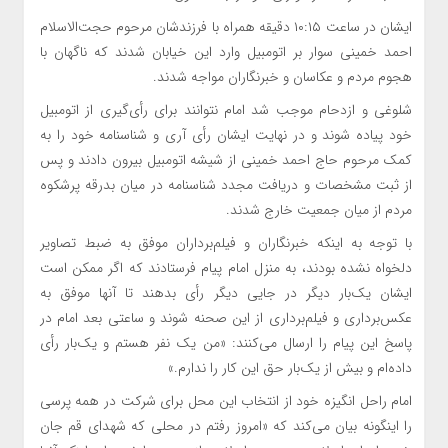
ایشان در ساعت ۱۰:۱۵ دقیقه همراه با فرزندشان مرحوم حجت‌الاسلام
احمد خمینی سوار بر اتومبیل وارد این خیابان شدند که ناگهان با
هجوم مردم و عکاسان و خبرنگاران مواجه شدند.
شلوغی و ازدحام موجب شد امام نتوانند برای رأی‌گیری از اتومبیل
خود پیاده شوند و در نهایت ایشان رأی آری و شناسنامه خود را به
کمک مرحوم حاج احمد خمینی از شیشه اتومبیل بیرون دادند و پس
از ثبت مشخصات و دریافت مجدد شناسنامه در میان بدرقه پرشکوه
مردم از میان جمعیت خارج شدند.
با توجه به اینکه خبرنگاران و فیلم‌برداران موفق به ضبط تصاویر
دلخواه نشده بودند، به منزل امام پیام فرستادند که اگر ممکن است
ایشان یک‌بار دیگر در جایی دیگر رأی بدهند تا آنها موفق به
عکس‌برداری و فیلم‌برداری از این صحنه شوند و ساعتی بعد امام در
پاسخ این پیام را ارسال می‌کنند: «من یک نفر هستم و یک‌بار رأی
داده‌ام و بیش از یک‌بار حق این کار را ندارم.»
امام راحل انگیزه خود از انتخاب این محل برای شرکت در همه پرسی
را اینگونه بیان می‌کند که «امروز رفتم در محلی‏‎ که شهدای قم جان