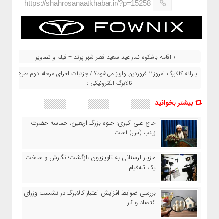
https://shahrosanaatkhabar.ir/?p=15258
« اقامه باشکوه نماز عید سعید فطر شهر پرند + فیلم و تصاویر
یارانه کالابرگ امروز۱۲ فروردین واریز می‌شود؟ / جزئیات اجرای مرحله دوم طرح
کالابرگ الکترونیکی »
بیشتر بخوانید
حاج‌ علی‌ اکبری: جلوه بزرگ اربعین، حماسه حضرت
زینب (س) است
مازیار لرستانی به تلویزیون بازگشت؛ نگارش و ساخت
یک تله‌فیلم
بررسی ضوابط افزایش اعتبار کالابرگ در نشست وزرای
اقتصاد و کار