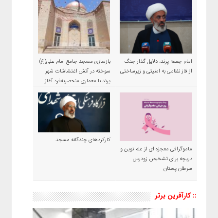
امام جمعه پرند، دلایل گذار جنگ
بازسازی مسجد جامع امام علی(ع)
از فاز نظامی به امنیتی و زیرساختی
سوخته در آتش اغتشاشات شهر
پرند با معماری منحصربه‌فرد آغاز
شد
کارکردهای چندگانه مسجد
ماموگرافی معجزه ای از علم نوین و
دریچه برای تشخیص زودرس
سرطان پستان
:: کارآفرین برتر