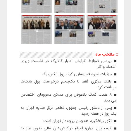
:: منتخب ماه
بررسی ضوابط افزایش اعتبار کالابرگ در نشست وزرای
اقتصاد و کار
جزئیات نحوه فعال‌سازی کیف پول الکترونیک
بانک مرکزی فقط با یک‌‎پنجم درخواست پول بانک‌ها
موافقت کرد
۸ همت کمک بلاعوض برای مسکن محرومان اختصاص
می یابد
پس از دستور رئیس‌ جمهور، قطعی برق صنایع تهران به
یک روز در هفته رسید
انگور رباط‌کریم همچنان پرچم‌دار تهران است
کیف پول ایران؛ انجام تراکنش‌های مالی بدون نیاز به