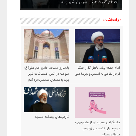
افتتاح گذر فرهنگی سیمرغ شهر پرند
:: یادداشت
امام جمعه پرند، دلایل گذار جنگ
بازسازی مسجد جامع امام علی(ع)
از فاز نظامی به امنیتی و زیرساختی
سوخته در آتش اغتشاشات شهر
پرند با معماری منحصربه‌فرد آغاز
شد
کارکردهای چندگانه مسجد
ماموگرافی معجزه ای از علم نوین و
دریچه برای تشخیص زودرس
سرطان پستان