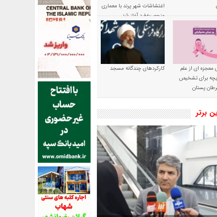
اغتشاشات شهر پرند با معماری
منحصربه‌فرد آغاز شد
 معجزه ای از علم
کارکردهای چندگانه مسجد
ریچه برای تشخیص
طان پستان
ین برتر