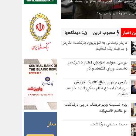
 شلنگی ماری؛ ابزاری که تمام بن بست های
شی و سیم کشی را می بیند
 اخبار
محبوب ترین
دیدگاهها
مازیار لرستانی به تلویزیون بازگشت؛ نگارش
و ساخت یک تله‌فیلم
بررسی ضوابط افزایش اعتبار کالابرگ در
نشست وزرای اقتصاد و کار
رئیس‌ جمهور: مبلغ کالابرگ افزایش
می‌یابد/ اصلاح نظام بانکی ادامه خواهد
داشت
پیام تسلیت وزیر فرهنگ در پی درگذشت
ابوالقاسم قاسم‌زاده
محمد حقیقی درگذشت