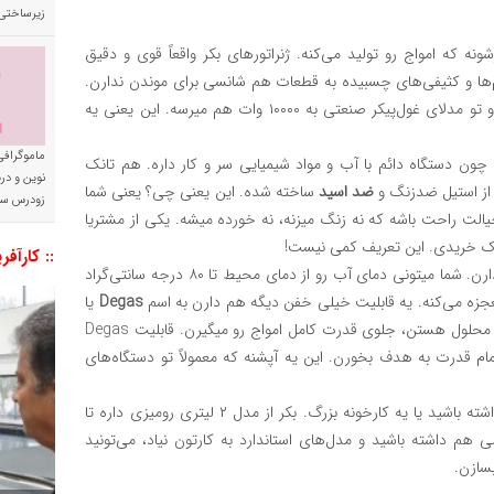
زیرساختی
ونه که امواج رو تولید می‌کنه. ژنراتورهای بکر واقعاً قوی و دقیق
ا و کثیفی‌های چسبیده به قطعات هم شانسی برای موندن ندارن.
تو مدلای کوچیک آزمایشگاهی قدرتش از ۵۰ وات شروع میشه و تو مدلای غول‌پیکر صنعتی به ۱۰۰۰۰ وات هم میرسه. این یعنی یه
ماموگرافی
ن دستگاه دائم با آب و مواد شیمیایی سر و کار داره. هم تانک
نوین و د
 از استیل ضدزنگ و
ضد اسید
ساخته شده. این یعنی چی؟ یعنی شما
زودرس سر
لت راحت باشه که نه زنگ میزنه، نه خورده میشه. یکی از مشتریا
رک خریدی. این تعریف کمی نیست!
:: کارآفر
همه مدل‌هاشون بدون استثنا هیتر دارن. شما میتونی دمای آب رو از دمای محیط تا ۸۰ درجه سانتی‌گراد
عجزه می‌کنه. یه قابلیت خیلی خفن دیگه هم دارن به اسم
Degas
یا
گاززدایی. بذارید ساده بگم: حباب‌های خیلی ریز هوا که توی آب محلول هستن، جلوی قدرت کامل امواج رو میگیرن. قابلیت Degas
تمام قدرت به هدف بخورن. این یه آپشنه که معمولاً تو دستگاه‌های
فرقی نمی‌کنه یه آزمایشگاه کوچیک داشته باشید یا یه کارخونه بزرگ. بکر از مدل ۲ لیتری رومیزی داره تا
خاصی هم داشته باشید و مدل‌های استاندارد به کارتون نیاد، می‌تونید
سازن.