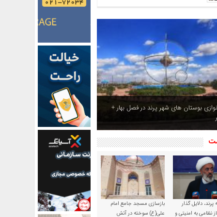
ازی بوستان های شهر پرند در فصل بهار +
شت
پرند، دلایل گذار
بازسازی مسجد جامع امام
ز نظامی به امنیتی و
علی(ع) سوخته در آتش