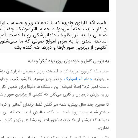
خب، اگه کارتون طوریه که با قطعات ریز و حساس، ابزا
و کار دارید، حتماً می‌دونید حمام التراسونیک چقدر
صنعتی یا یه ابزار ظریف دندانپزشکی رو با دست تمیز ک
ساخته شدن. با یه سری امواج صوتی که ما نمی‌شنویم
کثیفی از ریزترین سوراخ‌ها و درزها هم کنده بشه.
یه بررسی کامل و خودمونی روی برند “بکر” و بقیه
خب، اگه کارتون طوریه که با قطعات ریز و حساس، ابزارهای پزشک
می‌دونید
حمام التراسونیک
چقدر چیز مهمیه. فکرشو بکنید، چطور 
دست تمیز کرد؟ اصلاً نمیشه! این دستگاه‌ها دقیقاً برای همین کا
رو به لرزش درمیارن و کاری می‌کنن که کثیفی از ریزترین سوراخ‌ها
تا همین چند سال پیش، همه می‌گفتن فقط برندای آلمانی و کره‌ای
بیشتر شبیه به یه رویا شده. اما نکته جالبش اینجاست که این 
نمیشه که بیشتر از ۷۰ درصد تجهیزات آزمایشگاهی
ندارن.
یکی از همین شرکتای کاردرست که اسمش حسابی سر زبون‌ها افت