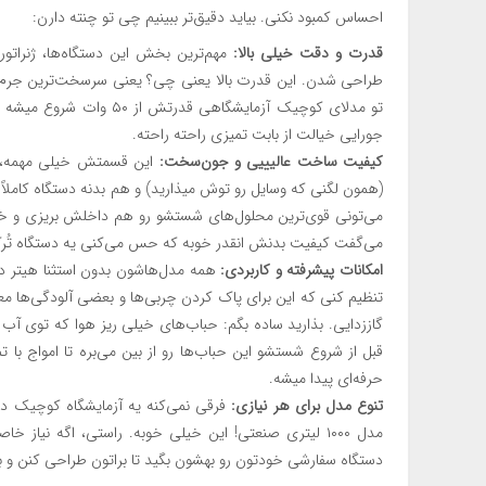
احساس کمبود نکنی. بیاید دقیق‌تر ببینیم چی تو چنته دارن:
قدرت و دقت خیلی بالا:
مهم‌ترین بخش این دستگاه‌ها، ژنراتورش
طراحی شدن. این قدرت بالا یعنی چی؟ یعنی سرسخت‌ترین جرم‌ه
جورایی خیالت از بابت تمیزی راحته راحته.
کیفیت ساخت عالیییی و جون‌سخت:
این قسمتش خیلی مهمه، چو
(همون لگنی که وسایل رو توش میذارید) و هم بدنه دستگاه کاملاً
می‌تونی قوی‌ترین محلول‌های شستشو رو هم داخلش بریزی و خیا
می‌گفت کیفیت بدنش انقدر خوبه که حس می‌کنی یه دستگاه تُ
امکانات پیشرفته و کاربردی:
تنظیم کنی که این برای پاک کردن چربی‌ها و بعضی آلودگی‌ها م
قبل از شروع شستشو این حباب‌ها رو از بین می‌بره تا امواج با 
حرفه‌ای پیدا میشه.
تنوع مدل برای هر نیازی:
مدل ۱۰۰۰ لیتری صنعتی! این خیلی خوبه. راستی، اگه نیاز 
دستگاه سفارشی خودتون رو بهشون بگید تا براتون طراحی کنن و ب