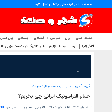
صفحه ما را در شبکه های اجتماعی دنبال کنید
صفحه اصلی
ایران
سیاسی
اقتصادی
اجتماعی
بین الملل
اخبار ویژه
بررسی ضوابط افزایش اعتبار کالابرگ در نشست وزرای اقتص
گروه :
آخرین اخبار
/
بازار کسب و کار
/
تبلیغات
حمام التراسونیک ایرانی چی بخریم؟
07 آبان 1404
کد خبر 24719
ایمیل
پرینت
سایز متن
/