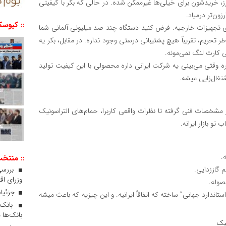
رز، خریدشون برای خیلی‌ها غیرممکن شده. در حالی که بکر با کیفیتی
ن‌تر درمیاد.
:: کیوسک
ی تجهیزات خارجیه. فرض کنید دستگاه چند صد میلیونی آلمانی شما
حریم، تقریباً هیچ پشتیبانی درستی وجود نداره. در مقابل، بکر یه
 کارت لنگ نمی‌مونه.
 وقتی می‌بینی یه شرکت ایرانی داره محصولی با این کیفیت تولید
تغال‌زایی میشه.
 مشخصات فنی گرفته تا نظرات واقعی کاربرا، حمام‌های التراسونیک
تو بازار ایرانه.
.
:: منتخ
 گاززدایی.
بررسی
وزرای اقت
صوله.
جزئیات
تاندارد جهانی” ساخته که اتفاقاً ایرانیه. و این چیزیه که باعث میشه
بانک‌ها 
نیک