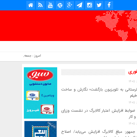
امروز : جمعه, ۱۶ مرداد , ۱۴۰۵ .::. برابر با : Friday, 7 August , 2026 .::. اخبار منتشر شده : 3 خبر
فوری
 لرستانی به تلویزیون بازگشت؛ نگارش و ساخت
فیلم
ضوابط افزایش اعتبار کالابرگ در نشست وزرای
و کار
جمهور: مبلغ کالابرگ افزایش می‌یابد/ اصلاح