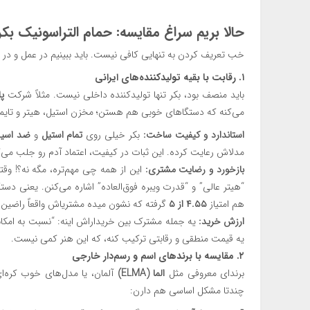
حالا بریم سراغ مقایسه: حمام التراسونیک بکر
خب تعریف کردن به تنهایی کافی نیست. باید ببینیم در عمل و در م
۱. رقابت با بقیه تولیدکننده‌های ایرانی
باید منصف بود، بکر تنها تولیدکننده داخلی نیست. مثلاً شرکت
پا
می‌کنه که دستگاهای خوبی هم هستن؛ مخزن استیل، هیتر و تایمر دار
استاندارد و کیفیت ساخت:
بکر خیلی روی
تمام استیل
و
ضد اسید
مدلاش رعایت کرده. این ثبات در کیفیت، اعتماد آدم رو جلب می‌ک
بازخورد و رضایت مشتری:
این از همه چی مهم‌تره، مگه نه؟! وقتی
“هیتر عالی” و “قدرت ویبره فوق‌العاده” اشاره می‌کنن. یعنی دستگ
هم امتیاز
۴.۵۵ از ۵
گرفته که نشون میده مشتریاش واقعاً راضین.
ارزش خرید:
یه جمله مشترک بین خریداراش اینه: “نسبت به امکانا
یه قیمت منطقی و رقابتی ترکیب کنه، که این هنر کمی نیست.
۲. مقایسه با برندهای اسم و رسم‌دار خارجی
برندای معروفی مثل
الما (ELMA)
آلمان، یا مدل‌های خوب کره‌ای 
چندتا مشکل اساسی هم دارن: