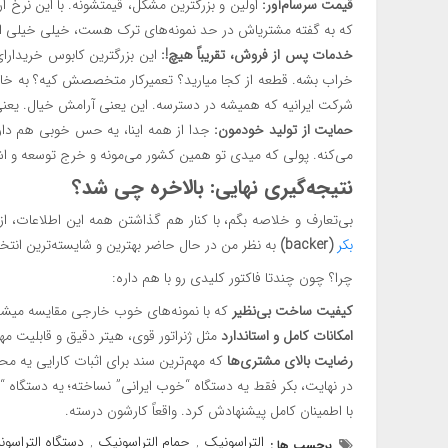
قیمت سرسام‌آور:
اولین و بزرگترین مشکل، قیمتشونه. با این نرخ ا
که به گفته مشتریاش در حد نمونه‌های ترک هست، خیلی خیلی ارزو
خدمات پس از فروش، تقریباً هیچ!:
این بزرگترین کابوس خریدارا
خراب بشه. قطعه از کجا میارید؟ تعمیرکار متخصصش کیه؟ به خاطر ت
شرکت ایرانیه که همیشه در دسترسه. این یعنی آرامش خیال. یعنی
حمایت از تولید خودمون:
جدا از همه اینا، یه حس خوبی هم داره
می‌کنه. پولی که میدی تو همین کشور می‌مونه و خرج توسعه و اش
نتیجه‌گیری نهایی: بالاخره چی شد؟
بی‌تعارف و خلاصه بگم، با کنار هم گذاشتن همه این اطلاعات، از
بکر
(backer)
به نظر من در حال حاضر بهترین و شایسته‌ترین انتخاب 
چرا؟ چون چندتا فاکتور کلیدی رو با هم داره:
کیفیت ساخت بی‌نظیر
که با نمونه‌های خوب خارجی مقایسه میشه
امکانات کامل و استاندارد
مثل ژنراتور قوی، هیتر دقیق و قابلیت مهم
رضایت بالای مشتری‌ها
که مهم‌ترین سند برای اثبات کارایی یه مح
در نهایت، بکر فقط یه دستگاه “خوب ایرانی” نساخته؛ یه دستگاه “اس
با اطمینان کامل پیشنهادش کرد. واقعاً کارشون درسته.
التراسونیک
حمام التراسونیک
دستگاه التراسو
برچسب ها :
,
,