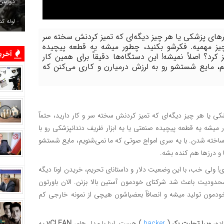
دوربین
لوله ک
رهای پزشکی یا هر چیز دیگه‌ای که تمیز کردنش سخته سر
 چیز مهمیه. فکرشو بکنید، چطور میشه یه قطعه پیچیده
آخرین
رد؟ اصلاً نمیشه! این دستگاه‌ها دقیقاً برای همین کار
، مایع شستشو رو به لرزش درمیارن و کاری می‌کنن که
ی یا هر چیز دیگه‌ای که تمیز کردنش سخته سر و کار دارید، حتماً
میشه یه قطعه پیچیده صنعتی یا یه ابزار ظریف دندانپزشکی رو با
ر ساخته شدن. با یه سری امواج صوتی که ما نمی‌شنویم، مایع شستشو
 و درزها هم کنده بشه.
! ولی خب، با این وضعیت دلار و داستانای تحریم، خریدن اونا دیگه
محدودیت باعث شد شرکتای خودمون آستین بالا بزنن. الان باورتون
 توی کشور خودمون تولید میشه و انصافاً بعضیاشون هیچی از نمونه خارجی کم
اده،
ویرا تجارت بکر (
backer
)
هست. اینا با مدل های
vCLEAN
یه