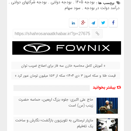
بودجه 1405
بودجه دولتی
بودجه شرکتهای دولتی
برچسب ها :
,
,
,
درآمد دولت در بودجه
سود سهام
,
https://shahrosanaatkhabar.ir/?p=27675
« آموزش کامل محاسبه خازن سه فاز برای اصلاح ضریب توان
قیمت طلا و سکه امروز ۳ دی ۱۴۰۴؛ سکه از ۱۵۳ میلیون تومان عبور کرد »
بیشتر بخوانید
حاج‌ علی‌ اکبری: جلوه بزرگ اربعین، حماسه حضرت
زینب (س) است
مازیار لرستانی به تلویزیون بازگشت؛ نگارش و ساخت
یک تله‌فیلم