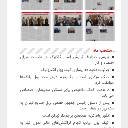
:: منتخب ماه
بررسی ضوابط افزایش اعتبار کالابرگ در نشست وزرای
اقتصاد و کار
جزئیات نحوه فعال‌سازی کیف پول الکترونیک
بانک مرکزی فقط با یک‌‎پنجم درخواست پول بانک‌ها
موافقت کرد
۸ همت کمک بلاعوض برای مسکن محرومان اختصاص
می یابد
پس از دستور رئیس‌ جمهور، قطعی برق صنایع تهران به
یک روز در هفته رسید
انگور رباط‌کریم همچنان پرچم‌دار تهران است
کیف پول ایران؛ انجام تراکنش‌های مالی بدون نیاز به