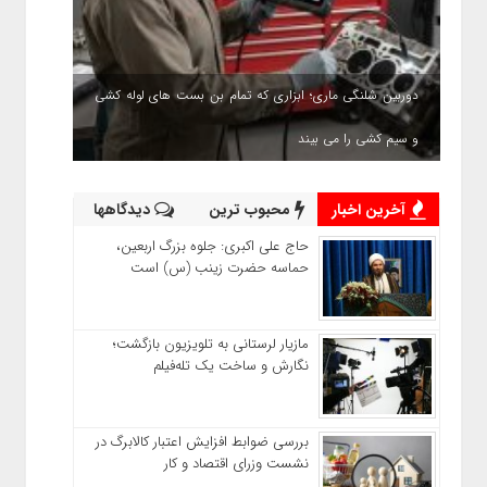
دوربین شلنگی ماری؛ ابزاری که تمام بن بست های لوله کشی
و سیم کشی را می بیند
آخرین اخبار
محبوب ترین
دیدگاهها
حاج‌ علی‌ اکبری: جلوه بزرگ اربعین،
حماسه حضرت زینب (س) است
مازیار لرستانی به تلویزیون بازگشت؛
نگارش و ساخت یک تله‌فیلم
بررسی ضوابط افزایش اعتبار کالابرگ در
نشست وزرای اقتصاد و کار