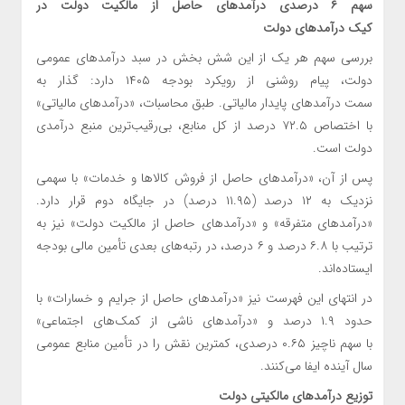
سهم ۶ درصدی درآمدهای حاصل از مالکیت دولت در
کیک درآمدهای دولت
بررسی سهم هر یک از این شش بخش در سبد درآمدهای عمومی
دولت، پیام روشنی از رویکرد بودجه
۱۴۰۵
دارد: گذار به
سمت درآمدهای پایدار مالیاتی. طبق محاسبات، «درآمدهای مالیاتی»
با اختصاص ۷۲.۵ درصد از کل منابع، بی‌رقیب‌ترین منبع درآمدی
دولت است.
پس از آن، «درآمدهای حاصل از فروش کالاها و خدمات» با سهمی
نزدیک به ۱۲ درصد (۱۱.۹۵ درصد) در جایگاه دوم قرار دارد.
«درآمدهای متفرقه» و «درآمدهای حاصل از مالکیت دولت» نیز به
ترتیب با ۶.۸ درصد و ۶ درصد، در رتبه‌های بعدی تأمین مالی بودجه
ایستاده‌اند.
در انتهای این فهرست نیز «درآمدهای حاصل از جرایم و خسارات» با
حدود ۱.۹ درصد و «درآمدهای ناشی از کمک‌های اجتماعی»
با سهم ناچیز ۰.۶۵ درصدی، کمترین نقش را در تأمین منابع عمومی
سال آینده ایفا می‌کنند.
توزیع درآمدهای مالکیتی دولت