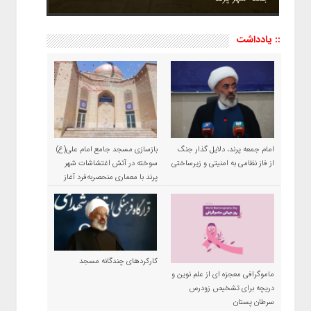
:: یادداشت
امام جمعه پرند، دلایل گذار جنگ
بازسازی مسجد جامع امام علی(ع)
از فاز نظامی به امنیتی و زیرساختی
سوخته در آتش اغتشاشات شهر
پرند با معماری منحصربه‌فرد آغاز
شد
کارکردهای چندگانه مسجد
ماموگرافی معجزه ای از علم نوین و
دریچه برای تشخیص زودرس
سرطان پستان