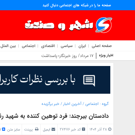
صفحه ما را در شبکه های اجتماعی دنبال کنید
صفحه اصلی
ایران
سیاسی
اقتصادی
اجتماعی
بین الملل
اخبار ویژه
۱۷ مرداد/ روز خبرنگار؛ پاسداشتِ شرافتِ قلم و روایتگرانِ حقیقت
گروه :
اجتماعی
/
آخرین اخبار
/
خبر برگزیده
دادستان بیرجند: فرد توهین کننده به شهید 
28 آذر 1404
کد خبر 27476
ایمیل
پرینت
سایز متن
/