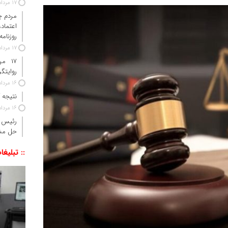
17 مرداد 1405
مردم چ
اعتما
روزنامه
17 مرداد 1405
۱۷ م
روایتگ
16 مرداد 1405
نتیجه آزم
16 مرداد 1405
رئیس ج
حل مش
:: تبلیغا