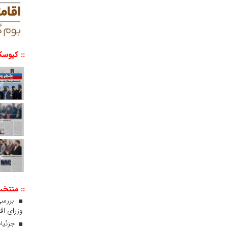
:: کیوسک
:: منتخ
بررسی
وزرای اقت
جزئیات