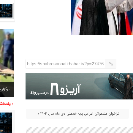
https://shahrosanaatkhabar.ir/?p=27476
افتتاح
:: یاددا
فراخوان مشمولان اعزامی پایه خدمتی دی ماه سال ۱۴۰۴ »