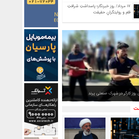
۱۷ مرداد/ روز خبرنگار؛ پاسداشتِ شرافتِ
قلم و روایتگرانِ حقیقت
 سینما فرهنگ رباط کریم
شت