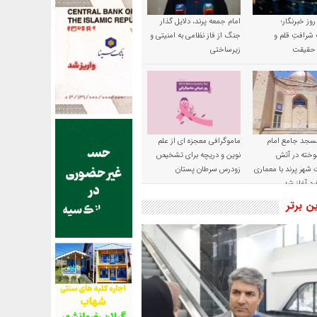
 روز خبرنگار؛
امام جمعه پرند، دلایل گذار
شرافتِ قلم و
جنگ از فاز نظامی به امنیتی و
ِ حقیقت
زیرساختی
سجد جامع امام
ماموگرافی معجزه ای از علم
وخته در آتش
نوین و دریچه برای تشخیص
شهر پرند با معماری
زودرس سرطان پستان
رد آغاز شد
ین برتر