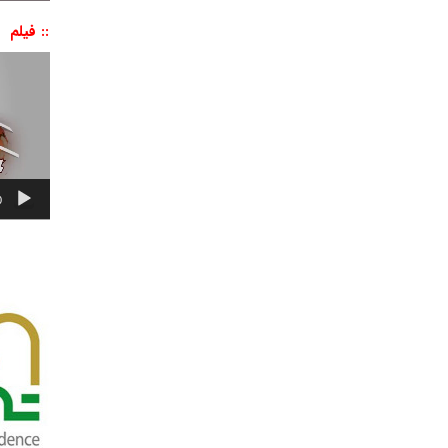
:: فیلم
نمایشگر
ویدیو
0