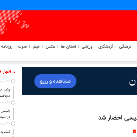
فرهنگی
گردشگری
ورزشی
استان ها
عکس
فیلم
صوت
روزنامه
:: اخبار 
17 مرداد 1405
وزیر ف
مجاهدت
17 مرداد 1405
رئیس ق
رئیسی احضار شد
در مید
17 مرداد 1405
تشریح 