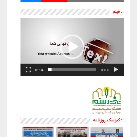
:: فیلم
نمایشگر
ویدیو
01:04
00:00
:: کیوسک روزنامه