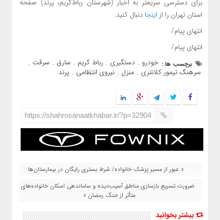
برای دسترسی سریعتر به اخبار (شهرستان رباط‌کریم، پرند) صفحه
استان تهران را از
اینجا
دنبال کنید.
انتهای پیام/
انتهای پیام/
خودرو
دستگیری
رباط کریم
سارق
سرقت
برچسب ها :
,
,
,
,
,
سرهنگ تیمور کلانتری
منزل
نیروی انتظامی
پرند
,
,
,
https://shahrosanaatkhabar.ir/?p=32904
« عبور از مسیر پزشک خانواده/ شرط بستری رایگان در بیمارستان‌ها
ضرورت تسریع بازسازی مناطق آسیب‌دیده و ساماندهی اسکان خانواده‌های
متأثر از جنگ رمضان »
بیشتر بخوانید