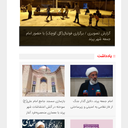
چشم نوازی بوستان های شهر پرند در فصل بهار + تصاویر
:: یادداشت
امام جمعه پرند، دلایل گذار جنگ
بازسازی مسجد جامع امام علی(ع)
از فاز نظامی به امنیتی و زیرساختی
سوخته در آتش اغتشاشات شهر
پرند با معماری منحصربه‌فرد آغاز
شد