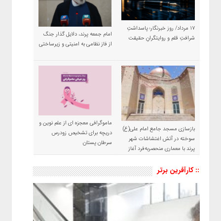
۱۷ مرداد/ روز خبرنگار؛ پاسداشتِ
امام جمعه پرند، دلایل گذار جنگ
شرافتِ قلم و روایتگرانِ حقیقت
از فاز نظامی به امنیتی و زیرساختی
ماموگرافی معجزه ای از علم نوین و
بازسازی مسجد جامع امام علی(ع)
دریچه برای تشخیص زودرس
سوخته در آتش اغتشاشات شهر
سرطان پستان
پرند با معماری منحصربه‌فرد آغاز
شد
:: کارآفرین برتر