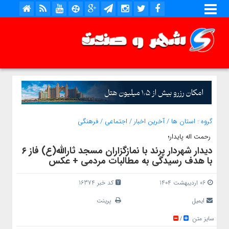
گروه :
استان ها
/
آخرین اخبار
/
اجتماعی
/
فرهنگی
رحمت اله پایدار؛
دیدار شهردار پرند با نمازگزاران مسجد ثارالله(ع) فاز ۶
با هدف رسیدگی به مطالبات مردمی + عکس
06 اردیبهشت 1404
کد خبر 16374
ایمیل
پرینت
سایز متن
/