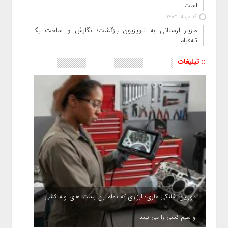
است
16 مرداد 1405
مازیار لرستانی به تلویزیون بازگشت؛ نگارش و ساخت یک
تله‌فیلم
:: تبلیغات
دوربین شلنگی ماری؛ ابزاری که تمام بن بست های لوله کشی
و سیم کشی را می بیند