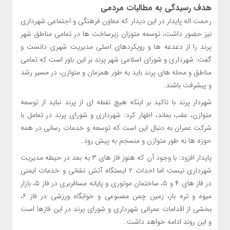
هدف رسیدگی به مطالبات مردمی
رحمت اله پایدار در این دیدار که معاون فرهنگی و اجتماعی شهرداری
نیز حضور داشت، توسعه متوزان زیرساخت ها در تمامی مناطق شهر
پرند را از دغدغه ها و رویکردهای اصلی مدیریت شهری دانست و
گفت: شهرداری و شورای اسلامی شهر پرند بر این باور است که تمامی
مناطق و محله های پرند باید به طور همزمان و متوازن، در مسیر رشد
و پیشرفت باشند.
شهردار پرند با تاکید بر اینکه هیچ نقطه ای از پرند نباید از توسعه
متوازن، عقب بماند، اظهار کرد: شهرداری و شورای پرند در تعامل با
شرکت عمران به دنبال این است که توسعه و خدمات رسانی در همه
حوزه ها به طور متوازن و منسجم به پیش رود.
پایدار افزود: با وجود آن که هنوز فاز های ۳ به بعد در حیطه مدیریت
شهرداری نیست اما احداث ۲ ایستگاه آتش نشانی و خدمات ایمنی
در فاز های ۴ و ۵، ساختمان موتوری و پایانه مسافربری در فاز ۵، بازار
میوه و تره بار، زمین چمن مصنوعی و خوابگاه ورزشی در فاز ۶،
بخشی از اقدامات عمرانی شهرداری و شورای پرند در این فازها است
و این روند ادامه خواهد داشت.