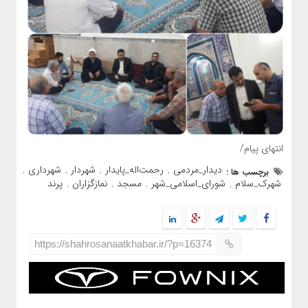
انتهای پیام/
دیدار_مردمی
رحمت‌اله_پایدار
شهردار
شهرداری
برچسب ها :
,
,
,
,
شهرک_سلام
شورای_اسلامی_شهر
مسجد
نمازگزاران
پرند
,
,
,
,
https://shahrosanaatkhabar.ir/?p=16374