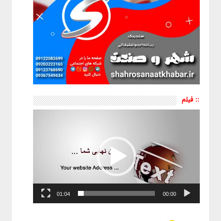
:: فیلم
نمایشگر
ویدیو
01:04
00:00