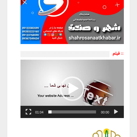
:: فیلم
نمایشگر
ویدیو
01:04
00:00