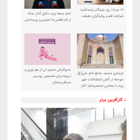
۱۷ مرداد/ روز خبرنگار؛ پاسداشتِ
امام جمعه پرند، دلایل گذار جنگ
شرافتِ قلم و روایتگرانِ حقیقت
از فاز نظامی به امنیتی و زیرساختی
ماموگرافی معجزه ای از علم نوین و
بازسازی مسجد جامع امام علی(ع)
دریچه برای تشخیص زودرس
سوخته در آتش اغتشاشات شهر
سرطان پستان
پرند با معماری منحصربه‌فرد آغاز
شد
:: کارآفرین برتر