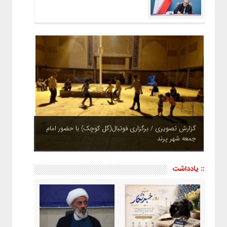
گزارش تصویری / برگزاری فوتبال(گل کوچک) با حضور امام
جمعه شهر پرند
چشم نوازی بوستان های شهر پرند در فصل بهار + تصاویر
:: یادداشت