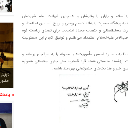
السلام و یاران با وفایشان و همچنین شهادت امام شهیدمان
ده به پیشگاه حضرت بقیةالله‌الاعظم روحی و ارواح العالمین له الفداء و
 حضرت مستطابعالی و انتصاب مجدد اینجانب برای تصدی ریاست قوه
الامر علیه‌السلام استمداد می‌طلبم و توفیق انجام این مسئولیت
 تا به نـحـوه احسن مأموریت‌های محوله را به سرانجام برسانم و
ت ارزشمند مناسبتی هفته قوه قضاییه سال جاری جنابعالی همواره
دعای خیر و هدایت‌های حضرتعالی بهره‌مند باشیم.
چشم نو
تصاویر
:: یاددا