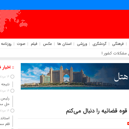
فرهنگی
گردشگری
ورزشی
استان ها
عکس
فیلم
صوت
روزنامه
ل مشکلات کشور است
:: اخبار 
16 مرداد 1405
نتیجه آزم
16 مرداد 1405
رئیس ج
حل مش
وه قضائیه را دنبال می‌کنم
16 مرداد 1405
استاندا
قلم مس