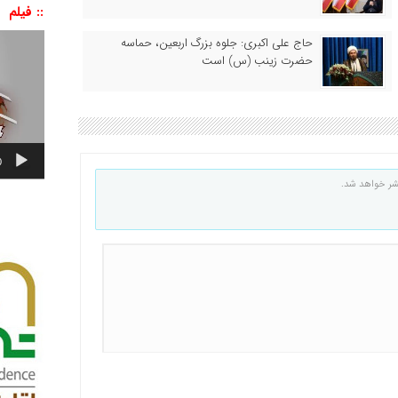
:: فیلم
نمایشگر
حاج‌ علی‌ اکبری: جلوه بزرگ اربعین، حماسه
ویدیو
حضرت زینب (س) است
0
شر خواهد شد.