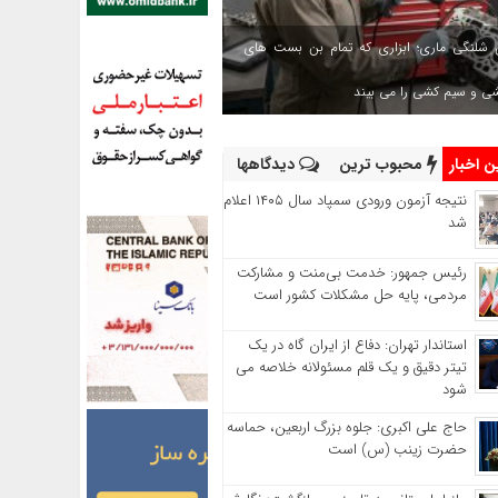
 شلنگی ماری؛ ابزاری که تمام بن بست های
شی و سیم کشی را می بیند
 اخبار
محبوب ترین
دیدگاهها
نتیجه آزمون ورودی سمپاد سال ۱۴۰۵ اعلام
شد
رئیس جمهور: خدمت بی‌منت و مشارکت
مردمی، پایه حل مشکلات کشور است
استاندار تهران: دفاع از ایران گاه در یک
تیتر دقیق و یک قلم مسئولانه خلاصه می
شود
حاج‌ علی‌ اکبری: جلوه بزرگ اربعین، حماسه
حضرت زینب (س) است