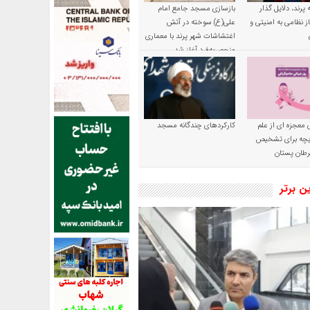
پرند، دلایل گذار
بازسازی مسجد جامع امام
ز نظامی به امنیتی و
علی(ع) سوخته در آتش
اغتشاشات شهر پرند با معماری
منحصربه‌فرد آغاز شد
 معجزه ای از علم
کارکردهای چندگانه مسجد
ریچه برای تشخیص
طان پستان
ین برتر