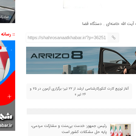
صادرکننده به ۷ 
ت الله خامنه‌ای
دستگاه قضا
,
:: رسانه
https://shahrosanaatkhabar.ir/?p=36251
آغاز توزیع کارت کنکورکارشناسی ارشد از ۲۲ تیر؛ برگزاری آزمون در ۲۵ و
۲۶ تیر »
رئیس جمهور: خدمت بی‌منت و مشارکت مردمی،
پایه حل مشکلات کشور است