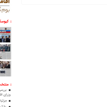
:: کیوسک
:: منتخ
بررسی
وزرای اقت
جزئیات