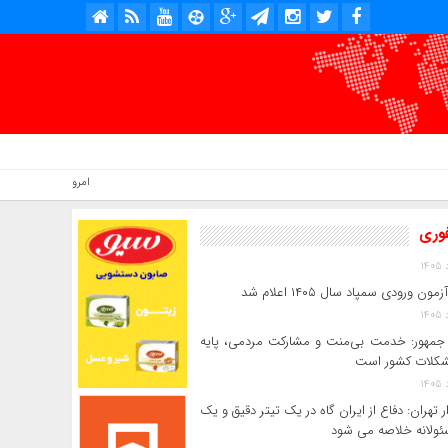
امروز : جمعه, ۱۶ مرداد , ۱۴۰۵ .::. برابر با : Friday, 7 August , 2026 .::. اخبار منتشر شده : 7 خبر
فوری
ون ورودی سمپاد سال ۱۴۰۵ اعلام شد
مهور: خدمت بی‌منت و مشارکت مردمی، پایه
کلات کشور است
ر تهران: دفاع از ایران گاه در یک تیتر دقیق و یک
ئولانه خلاصه می شود