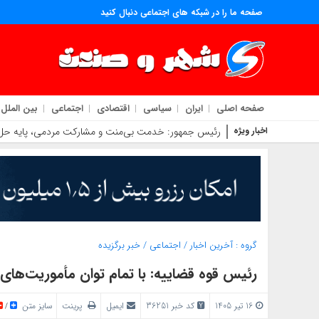
صفحه ما را در شبکه های اجتماعی دنبال کنید
صفحه اصلی
ایران
سیاسی
اقتصادی
اجتماعی
بین الملل
اخبار ویژه
رئیس جمهور: خدمت بی‌منت و مشارکت مردمی، پایه ح
گروه :
آخرین اخبار
/
اجتماعی
/
خبر برگزیده
رئیس قوه قضاییه: با تمام توان مأموریت‌های ق
16 تیر 1405
کد خبر 36251
ایمیل
پرینت
سایز متن
/