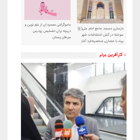
ماموگرافی معجزه ای از علم نوین و
بازسازی مسجد جامع امام علی(ع)
دریچه برای تشخیص زودرس
سوخته در آتش اغتشاشات شهر
سرطان پستان
پرند با معماری منحصربه‌فرد آغاز
شد
:: کارآفرین برتر