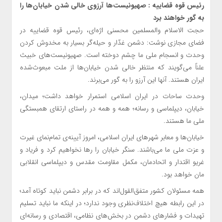
رئیس قوه قضاییه : صهیونیست‌ها آرزوی خالی شدن خیابان‌ها را
به گور خواهند برد
حجت الاسلام والمسلمین محسنی اژه‌ای، رئیس قوه قضاییه در
فضای مجازی نوشت: دشمن غدّار و حیله‌گر بسیار به مخدوش کردن
وحدت و انسجام ملی ما چشم دوخته است. صهیونیست‌های خبیث
علناً می‌گویند که منتظر خالی شدن خیابان‌ها از ملت مبعوث‌شده
ایران هستند. آنها این آرزو را به گور می‌برند.
وحدت ساحات در ایران اسلامی استمرار خواهد داشت؛ میدان،
خیابان، دیپلماسی و رسانه؛ همه و همه در راستای ارتقای همبستگی
ملی ما هستند.
خیابان‌ها و معابر شهرهای ایران اسلامی، امروز آیینه‌ی تمام‌نمای غیرت
و عزت ملی ما می‌باشند. سنگر خیابان را رها نخواهیم کرد و فریاد و
غریو اقتدار و اتحادمان، مکمل مقاومت مقدس و دیپلماسی انقلابی
مان خواهد بود.
همه مسئولان کشور متفق‌القول‌اند که در برابر دشمن نباید کوتاه آمد؛
در این رابطه هیچ اختلاف‌نظری وجود ندارد؛ در اینکه ما نباید تسلیم
تهیدات و فشارهای دشمن در بخش‌های نظامی، اقتصادی و رسانه‌ای