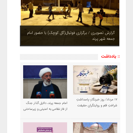
گزارش تصویری / برگزاری فوتبال(گل کوچک) با حضور امام
جمعه شهر پرند
چشم نوازی بوستان های شهر پرند در فصل بهار + تصاویر
:: یادداشت
۱۷ مرداد/ روز خبرنگار؛ پاسداشتِ
امام جمعه پرند، دلایل گذار جنگ
شرافتِ قلم و روایتگرانِ حقیقت
از فاز نظامی به امنیتی و زیرساختی