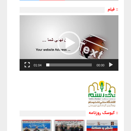
:: فیلم
نمایشگر
ویدیو
01:04
00:00
:: کیوسک روزنامه