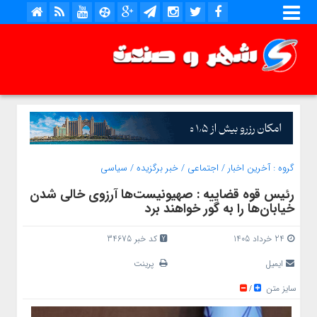
گروه :
آخرین اخبار
/
اجتماعی
/
خبر برگزیده
/
سیاسی
رئیس قوه قضاییه : صهیونیست‌ها آرزوی خالی شدن
خیابان‌ها را به گور خواهند برد
24 خرداد 1405
کد خبر 34675
ایمیل
پرینت
سایز متن
/