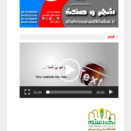
:: فیلم
نمایشگر
ویدیو
01:04
00:00