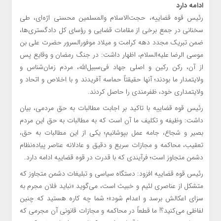
ادامه دارد
رئیس قوه قضاییه، حجت‌الاسلام والمسلمین محسنی اژه‌ای، طی
سخنانی در جمع برخی از مقامات قضایی و رؤسای کل دادگستری‌ها،
ضمن تبریک مجدد دهه کرامت و میلاد موفورالسرور حضرت علی بن
موسی الرضا علیه‌السلام، اظهار داشت: در جنگ رمضان و وقایع پس
از آن، رکن رکین و اصلی جهاد فی‌سبیل‌الله، مردم زمان‌شناس و
ولایتمدار ما بودند؛ آنها حقیقتاً حماسه آفریدند و با اخلاص و اتحاد و
ولایتمداری خود، ظفرمندی را حاصل کردند.
رئیس قوه قضاییه با تاکید بر اجابت مطالبات به حق مردمی، بیان
داشت: وظیفه و تکلیف ما آن است که به مطالبات به حق این مردم
بصیر و شجاع، جامه عمل بپوشانیم؛ یکی از این مطالبات به حق،
تعقیب، محاکمه و مجازات سریع و دقیق و عادلانه‌ عناصر پیاده‌نظام
دشمن متجاوز است؛ فرآیندی که با قدرت در قوه قضاییه ادامه دارد.
رئیس قوه قضاییه افزود: دستگاه سیاسی و تبلیغات دشمن متجاوز که
متشکل از عناصری لئیم و خبیث است، می‌گوید «نباید فلان مجرم به
سزای اعکالش برسد و اعدام شود»؛ شما چه کاره هستید که چنین
لفاظی می‌کنید؟! ما قطعاً در محاکمه و مجازات قانونی آن مجرمی که