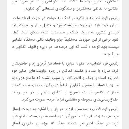
دستش به خون مردم ما آغشته است، کوتاهی و اغماض نمی‌کنیم و
اعتنایی به لفاظی مستکبرین و بلندگوهای تبلیغاتی آنها نداریم.
رئیس قوه قضاییه با تاکید بر کمک به دولت در جهت انتفاع ملت،
عنوان کرد: باید در جهت معیشت مردم، کنترل بازار و تقویت بنیه
تولیدی کشور، به دولت کمک و مساعدت کنیم؛ ممکن است گفته
شود برخی از این حوزه‌ها مستقیماً جزو وظایف ذاتی دستگاه قضایی
نیست؛ باید توجه داشت که این عرصه‌ها، در دایره وظایف انقلابی ما
می‌گنجند.
رئیس قوه قضاییه به مقوله‌ مبارزه با فساد نیز گریزی زد و خاطرنشان
کرد: مبارزه با فساد و مفسد کماکان در زمره اولویت‌های اصلی قوه
قضاییه است و جنگ و اقتضائات آن سبب نشده که ما مقوله‌ی مهم
مبارزه با فساد را مغفول گذاریم. قطعاً در پیگیری، تعقیب، محاکمه و
مجازات عناصر مفسد، تسریع و تدقیق داریم و در این رابطه
اطلاع‌رسانی‌های مربوطه و مقتضی نیز به مردم صورت می‌گیرد.
رئیس قوه قضاییه، محسنی اژه‌ای در پایان با اشاره به مبحث اِعمال
مرخصی به زندانیانی که حضور آنها در جامعه مضر نیست، خاطرنشان
کرد: در جنگ اخیر نیز همانند جنگ ۱۲ روزه، بر دایره‌ی اِعمال