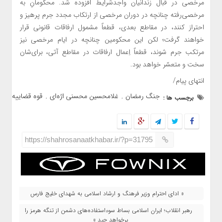
مرخصی در قبال زندانیان واجدشرایط افزوده شد. محکومانِ به
مرخصی‌رفته چنانچه در دوران مرخصی از ارتکاب مجدد جرم پرهیز و
احتراز کنند، در مقاطع بعدی، قطعاً مشمول ارفاقات قانونی قرار
خواهند گرفت؛ لکن این محکومین چنانچه در ایام مرخصی نیز
مرتکب جرم شوند، قطعاً اِعمال ارفاقات در مقاطع آتی، برای‌شان
سخت و متعسّر خواهد بود.
انتهای پیام/
جنگ رمضان
غلامحسین محسنی اژه‌ای
قوه قضاییه
برچسب ها :
,
,
https://shahrosanaatkhabar.ir/?p=31795
« ادای احترام وزیر فرهنگ و ارشاد اسلامی به شهدای خلیج فارس
رهبر انقلاب؛ ایران اسلامی بساط سوءاستفاده‌های دشمن از تنگه هرمز را
برخواهد چید »