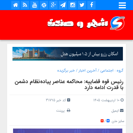
گروه :
اجتماعی
/
آخرین اخبار
/
خبر برگزیده
رئیس قوه قضاییه: محاکمه عناصر پیاده‌نظام دشمن
با قدرت ادامه دارد
10 اردیبهشت 1405
کد خبر 31795
ایمیل
پرینت
سایز متن
/