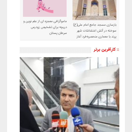
ماموگرافی معجزه ای از علم نوین و
بازسازی مسجد جامع امام علی(ع)
دریچه برای تشخیص زودرس
سوخته در آتش اغتشاشات شهر
سرطان پستان
پرند با معماری منحصربه‌فرد آغاز
شد
:: کارآفرین برتر