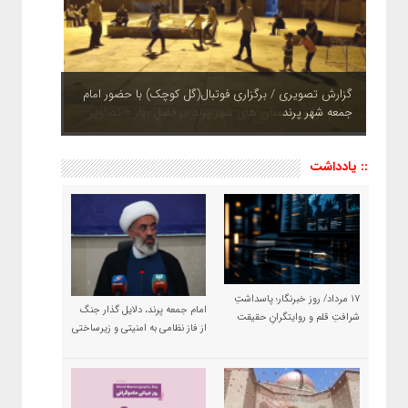
چشم نوازی بوستان های شهر پرند در فصل بهار + تصاویر
:: یادداشت
۱۷ مرداد/ روز خبرنگار؛ پاسداشتِ
امام جمعه پرند، دلایل گذار جنگ
شرافتِ قلم و روایتگرانِ حقیقت
از فاز نظامی به امنیتی و زیرساختی