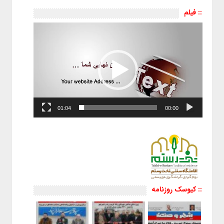
:: فیلم
نمایشگر
ویدیو
01:04
00:00
:: کیوسک روزنامه