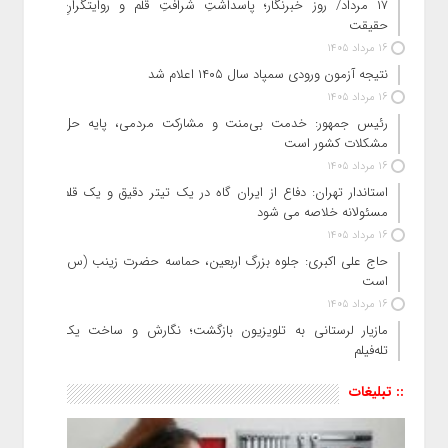
۱۷ مرداد/ روز خبرنگار؛ پاسداشتِ شرافتِ قلم و روایتگرانِ
حقیقت
16 مرداد 1405
نتیجه آزمون ورودی سمپاد سال ۱۴۰۵ اعلام شد
16 مرداد 1405
رئیس جمهور: خدمت بی‌منت و مشارکت مردمی، پایه حل
مشکلات کشور است
16 مرداد 1405
استاندار تهران: دفاع از ایران گاه در یک تیتر دقیق و یک قلم
مسئولانه خلاصه می شود
16 مرداد 1405
حاج‌ علی‌ اکبری: جلوه بزرگ اربعین، حماسه حضرت زینب (س)
است
16 مرداد 1405
مازیار لرستانی به تلویزیون بازگشت؛ نگارش و ساخت یک
تله‌فیلم
:: تبلیغات