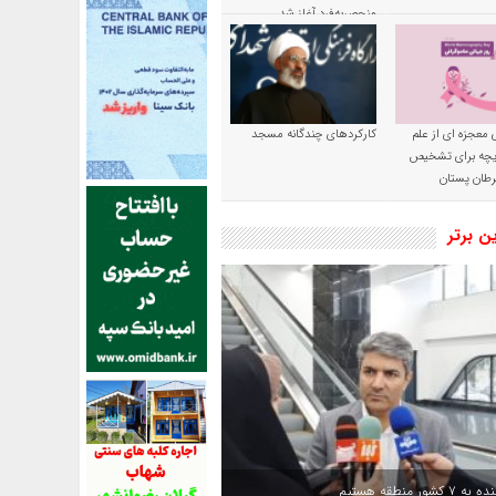
منحصربه‌فرد آغاز شد
 معجزه ای از علم
کارکردهای چندگانه مسجد
ریچه برای تشخیص
طان پستان
ین برتر
کشور منطقه هستیم