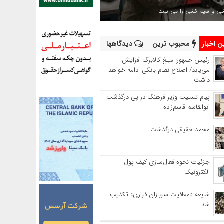
شی و سیم کشی را می بیند
 اخبار
محبوب ترین
دیدگاهها
رئیس‌ جمهور: مبلغ کالابرگ افزایش
می‌یابد/ اصلاح نظام بانکی ادامه خواهد
داشت
پیام تسلیت وزیر فرهنگ در پی درگذشت
ابوالقاسم قاسم‌زاده
محمد حقیقی درگذشت
جزئیات نحوه فعال‌سازی کیف پول
الکترونیک
شایعه «معافیت سربازان فراری» تکذیب
شد