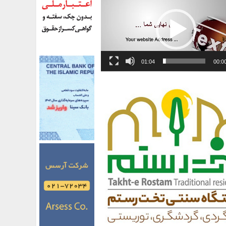
01:04
00:0