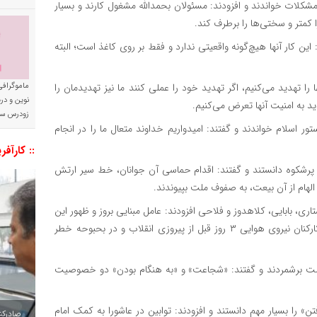
شکلات خواندند و افزودند: مسئولان بحمدالله مشغول کارند و بسیار
کمتر و سختی‌ها را برطرف کند.
 این کار آنها هیچ‌گونه واقعیتی ندارد و فقط بر روی کاغذ است؛ البته
ا را تهدید می‌کنیم، اگر تهدید خود را عملی کنند ما نیز تهدیدمان را
ماموگرافی
نوین و د
د به امنیت آنها تعرض می‌کنیم.
زودرس سر
ستور اسلام خواندند و گفتند: امیدواریم خداوند متعال ما را در انجام
:: کارآفر
 بهمن ۵۷ را خاطره‌ای مبارک و پرشکوه دانستند و گفتند: اقدام حماسی آن جوانان، خط سیر ارتش
لهام از آن بیعت، به صفوف ملت بپیوندند.
ری، بابایی، کلاهدوز و فلاحی افزودند: عامل مبنایی بروز و ظهور این
قهرمانان، همان حرکت شجاعانه‌ای بود که جمعی از همافران و کارکنان نیروی هوایی ۳ روز قبل از پیروزی انقلاب و در بحبوحه خطر
همن ۵۷ را نیاز امروز کشور و ملت برشمردند و گفتند: «شجاعت» و «به هنگام بودن» دو خصوصیت
» را بسیار مهم دانستند و افزودند: توابین در عاشورا به کمک امام
صادرکننده به ۷ 