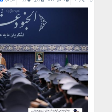
19 بهمن 1403
کد خبر 12784
ایمیل
پرینت
سایز متن
/