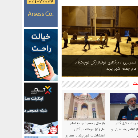
ازی بوستان های شهر پرند در فصل بهار +
شت
پرند، دلایل گذار
بازسازی مسجد جامع امام
ز نظامی به امنیتی و
علی(ع) سوخته در آتش
اغتشاشات شهر پرند با معماری