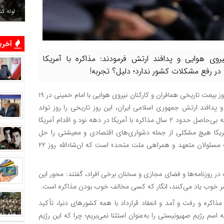
لوله ک
آخرین
روی هوایی و پدافند ارتش فرمودند: مذاکره با آمریکا
در رفع مشکلات کشور ندارد؛ دلیل؟ تجربه!
به گزارش شهر و صنعت، فرمانده معظم کل قوا صبح امروز در سالروز بیعت تاریخی همافران و کارکنان نیروی هوایی با امام خمینی در ۱۹
وایی و پدافند ارتش جمهوری اسلامی ایران، این روز تاریخی را روز تولد
ارتشی سرافراز، مستقل و دارای هویت خواندند و با اشاره به تجربه بی‌حاصل حدود ۲ سال مذاکره با آمریکا در دهه نود و اقدام آمریکا
آمریکا هیچ مشکلی از جمله دشواری‌های اقتصادی و معیشتی را حل
نمی‌کند، همانطور که حل نکرد؛ بنابراین، راه حل مشکلات «همت مسئولان متعهد و همراهی ملت متحد» است که ان‌شاءالله روز ۲۲
 در روزنامه‌ها و فضای مجازی و سخنان برخی افراد، گفتند: محور این
امر خوب یاد می‌کنند، انگار که کسی مخالف خوب بودن مذاکره است.
مذاکره و رفت و آمد و انعقاد قرارداد با همه کشورهای دنیا، تأکید
ه اسم رژیم صهیونیستی را به‌عنوان استثنا نمی‌بریم؛ چرا که این رژیم