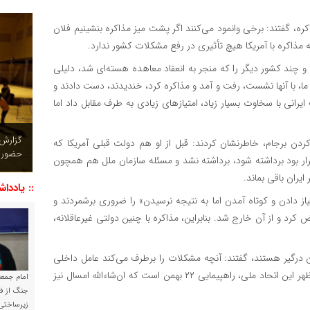
اکره، گفتند: برخی وانمود می‌کنند اگر پشت میز مذاکره بنشینیم فلان
ذاکره با آمریکا هیچ تأثیری در رفع مشکلات کشور ندارد.
۹ و حدود ۲ سال مذاکره با آمریکا و چند کشور دیگر را که منجر به انعقاد معاهده هسته‌ای شد، دلیلی
وز ما، با آنها نشست، رفت و آمد و مذاکره کرد، خندیدند، دست دادند و
انی با سخاوت بسیار زیاد، امتیازهای زیادی به طرف مقابل داد اما
چشم نو
 کردن برجام، خاطرنشان کردند: قبل از او هم دولت قبلی آمریکا که
تصاویر
قرار بود برداشته شود، برداشته نشد و مسئله سازمان ملل هم همچون
یران باقی بماند.
:: یاددا
یاز دادن و کوتاه آمدن اما به نتیجه نرسیدن» را ضروری برشمردند و
رد و از آن خارج شد. بنابراین، مذاکره با چنین دولتی غیرعاقلانه،
 درگیر هستند، گفتند: آنچه مشکلات را برطرف می‌کند عامل داخلی
یعنی «همّت مسئولان متعهد و همراهی ملت متحد» است که مظهر این اتحاد ملی، راهپیمایی ۲۲ بهمن است که ان‌شاءالله امسال نیز
امام جمعه 
جنگ از فا
زیرساختی