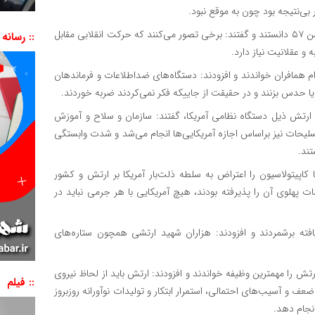
 بی‌نتیجه بود چون به موقع نبود.
ایشان، عقلانی بودن و اقدام براساس محاسبه را ویژگی دیگر ۱۹ بهمن ۵۷ دانستند و گفتند: برخی تصور می‌کنند که حرکت انقلابی مقابل
:: رسانه
 عقلانیت نیاز دارد.
 همافران خواندند و افزودند: دستگاه‌های ضداطلاعات و فرماندهان
ا حدس بزنند و در حقیقت از جاییکه فکر نمی‌کردند ضربه خوردند.
ف ارتش ذیل دستگاه نظامی آمریکا، گفتند: سازمان و سلاح و آموزش
سلیحات نیز براساس اجازه آمریکایی‌ها انجام می‌شد و شدت وابستگی
تند.
 آبان ۱۳۴۳ در مخالفت شدید با کاپیتولاسیون را اعتراض به سلطه ذلت‌بار آمریکا بر ارتش و کشور
ات پهلوی آن را پذیرفته بودند، هیچ آمریکایی با هر جرمی نباید در
فته برشمردند و افزودند: هزاران شهید ارتشی همچون ستاره‌های
ارتش را مهمترین وظیفه خواندند و افزودند: ارتش باید از لحاظ نیروی
:: فیلم
 و آسیب‌های احتمالی، استمرار ابتکار و تولیدات نوآورانه روزبروز
نمایشگر
انجام دهد.
ویدیو