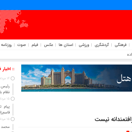
فرهنگی
گردشگری
ورزشی
استان ها
عکس
فیلم
صوت
روزنامه
ده
:: اخبار 
16 مرداد 1405
رئیس‌ 
نظام ب
15 مرداد 1405
پیام ت
قاسم‌زا
رافتمندانه نیست
15 مرداد 1405
محمد 