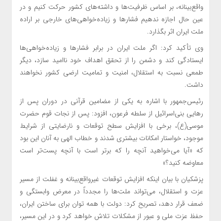
واقع‌بینانه، بر اساس ظرفیت‌ها و داشته‌های کشور حرکت کنیم و در
عین حال اجازه ندهیم فشارها و زیاده‌خواهی‌های خارجی بر اراده
ملت ایران اثر بگذارد.
وی تأکید کرد: اگر ملت ایران در برابر فشارها و زیاده‌خواهی‌ها
ایستادگی کند و دشمن را از تحقق اهداف خود ناامید سازد، دیگر
طمعی نسبت به استقلال، امنیت و تمامیت ارضی کشور نخواهند
داشت.
رئیس‌جمهور با اشاره به یکی از مضامین قرآنی در دوران پس از
رهایی بنی‌اسرائیل از سلطه فرعون، افزود: پس از نجات قوم حضرت
موسی(ع)، برخی با افزایش سطح توقعات و نارضایتی از شرایط
موجود، خواستار امکانات بیشتری شدند و خطاب الهی به آنان این بود
که «آیا می‌خواهید آنچه را که برتر است با آنچه پست‌تر است
معاوضه کنید؟»
پزشکیان با بیان اینکه افزایش توقعات غیرواقع‌بینانه و غفلت از مسیر
عزت و استقلال، می‌تواند ملت‌ها را مجدداً در معرض وابستگی و
ضعف قرار دهد، تصریح کرد: دولت با همه توان برای ساختن ایران،
حفظ عزت ملی و عبور از مشکلات تلاش خواهد کرد و در این مسیر،