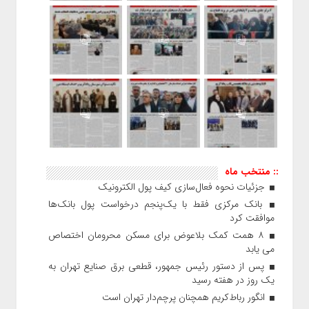
:: منتخب ماه
جزئیات نحوه فعال‌سازی کیف پول الکترونیک
بانک مرکزی فقط با یک‌‎پنجم درخواست پول بانک‌ها
موافقت کرد
۸ همت کمک بلاعوض برای مسکن محرومان اختصاص
می یابد
پس از دستور رئیس‌ جمهور، قطعی برق صنایع تهران به
یک روز در هفته رسید
انگور رباط‌کریم همچنان پرچم‌دار تهران است