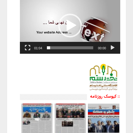
ویدیو
01:04
00:00
:: کیوسک روزنامه