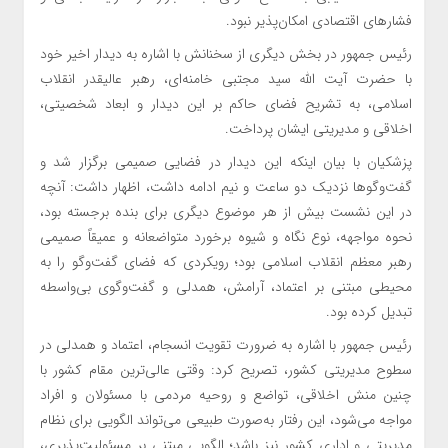
فشارهای اقتصادی امکان‌پذیر نبود.
رئیس جمهور در بخش دیگری از سخنانش با اشاره به دیدار اخیر خود
با حضرت آیت الله سید مجتبی خامنه‌ای، رهبر عالیقدر انقلاب
اسلامی، به تشریح فضای حاکم بر این دیدار و ابعاد شخصیتی،
اخلاقی و مدیریتی ایشان پرداخت.
پزشکیان با بیان اینکه این دیدار در فضایی صمیمی برگزار شد و
گفت‌وگوها نزدیک دو ساعت و نیم ادامه داشت، اظهار داشت: آنچه
در این نشست بیش از هر موضوع دیگری برای بنده برجسته بود،
نحوه مواجهه، نوع نگاه و شیوه برخورد متواضعانه و عمیقاً صمیمی
رهبر معظم انقلاب اسلامی بود؛ رویکردی که فضای گفت‌وگو را به
محیطی مبتنی بر اعتماد، آرامش، همدلی و گفت‌وگوی بی‌واسطه
تبدیل کرده بود.
رئیس جمهور با اشاره به ضرورت تقویت انسجام، اعتماد و همدلی در
سطوح مدیریتی کشور، تصریح کرد: وقتی عالی‌ترین مقام کشور با
چنین منش اخلاقی، تواضع و روحیه مردمی با مسئولان و افراد
مواجه می‌شود، این رفتار به‌صورت طبیعی می‌تواند الگویی برای نظام
مدیریتی و اداری کشور نیز باشد؛ الگویی مبتنی بر مسئولیت‌پذیری،