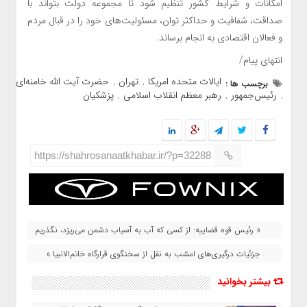
امکانات و شرایط کشور تنظیم شود تا مجموعه دولت بتواند با
صداقت، شفافیت و حداکثر توان، مسئولیت‌های خود را در قبال مردم
و فعالان اقتصادی به انجام برساند.
انتهای پیام/
ایالات متحده امریکا
تهران
حضرت آیت الله خامنه‌ای
برچسب ها :
,
,
رئیس‌جمهور
رهبر معظم انقلاب اسلامی
پزشکیان
,
,
,
https://shahrosanaatkhabar.ir/?p=32288
« رئیس قوه قضاییه: از کسی که آب به آسیاب دشمن می‌ریزد، نگذریم
جزئیات درگیری‌های امشب به نقل از سخنگوی قرارگاه خاتم‌الانبیا »
بیشتر بخوانید