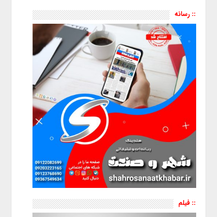
:: رسانه
:: فیلم
نمایشگر