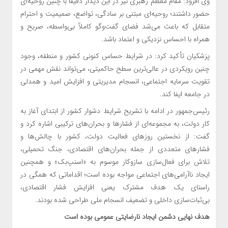
وی افزود: مقام معظم رهبری نیز در این دیدار دقیقاً با چنین روحیه‌ای
حضور داشتند؛ روحیه‌ای مبتنی بر سادگی، تواضع، صمیمیت و احترام
متقابل که باعث می‌شد فضای گفت‌وگو کاملاً بی‌واسطه، صریح و
همراه با احساس نزدیکی و اعتماد باشد.
پزشکیان تأکید کرد: در شرایط حساس کنونی کشور و منطقه، وجود
چنین رویکردی در عالی‌ترین سطح حاکمیتی، می‌تواند نقش مهمی در
تقویت سرمایه اجتماعی، انسجام مدیریتی و افزایش امید و همدلی
در جامعه ایفا کند.
رئیس‌جمهور در ادامه با تشریح شرایط دشوار کشور از ابتدای آغاز به
کار دولت، به مجموعه‌ای از فشارها و بحران‌های ترکیبی اشاره کرد و
گفت: از نخستین روزهای فعالیت دولت، کشور با چالش‌ها و
فشارهای متعددی از جمله بحران‌های اقتصادی، جنگ تحمیلی،
تلاش برای فعال‌سازی سازوکار موسوم به «اسنپ‌بک» و همچنین
ایجاد ناآرامی‌های اجتماعی مواجه بوده است؛ اقداماتی که همگی در
راستای یک هدف مشترک یعنی افزایش فشار اقتصادی،
بی‌ثبات‌سازی داخلی و تضعیف انسجام ملی طراحی شده بودند.
هدف نهایی دشمن ایجاد نارضایتی عمومی بوده است