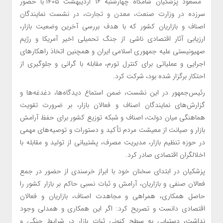
مسعود پزشکیان شامگاه چهارشنبه ۱۶ اردیبهشت ۱۴۰۵ با حضور
سرزده در وزارت صنعت، معدن و تجارت، در نشست نمایندگان
اصناف و بازاریان کشور که با هدف بررسی آخرین وضعیت بازار،
ارزیابی آثار اقتصادی ناشی از جنگ تحمیلی اخیر آمریکا و رژیم
صهیونیستی علیه جمهوری اسلامی ایران و همچنین اتخاذ راهکارهای
اجرایی و عملیاتی برای کنترل تورم، مقابله با گرانی و جلوگیری از
احتکار برگزار شده بود، شرکت کرد.
رئیس‌جمهور در این نشست، ضمن استماع دیدگاه‌ها، دغدغه‌ها و
گزارش‌های نمایندگان اصناف و فعالان بازار، بر ضرورت تقویت
هماهنگی میان دولت، اصناف و شبکه توزیع کشور برای حفظ آرامش
بازار و صیانت از معیشت مردم تأکید و دستورات و توصیه‌های مهمی
در حوزه تنظیم بازار، مدیریت مصرف، پشتیبانی از تولید و مقابله با
اخلالگران اقتصادی صادر کرد.
پزشکیان در ابتدای سخنان خود با ابراز خرسندی از حضور در جمع
فعالان صنفی و بازاریان، آرامش و ثبات نسبی حاکم بر بازار کشور را
حاصل همکاری، همراهی و مجاهدت اصناف، بازاریان و فعالان
اقتصادی دانست و تصریح کرد: اگر این همکاری و همدلی وجود
نداشت، دستیابی به سطح کنونی ثبات بازار در شرایط جنگی و