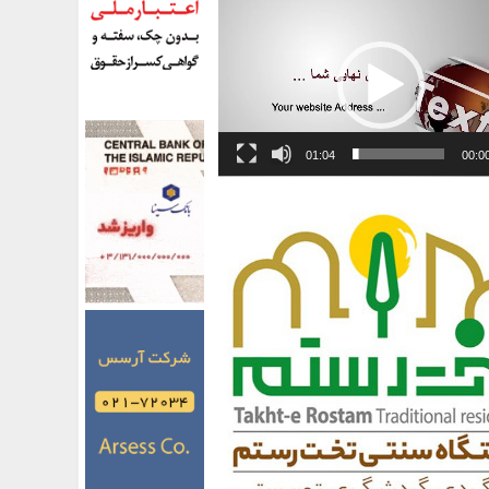
01:04
00:0