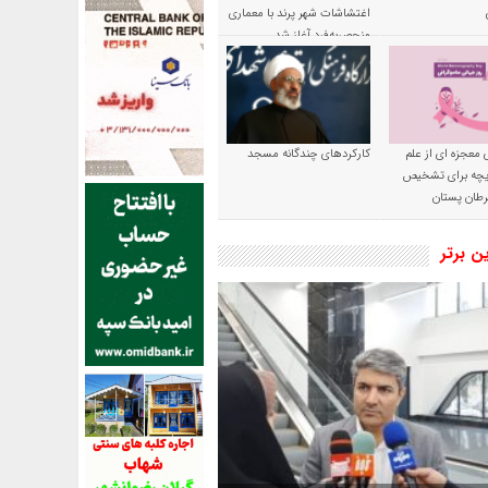
اغتشاشات شهر پرند با معماری
منحصربه‌فرد آغاز شد
 معجزه ای از علم
کارکردهای چندگانه مسجد
ریچه برای تشخیص
طان پستان
ین برتر