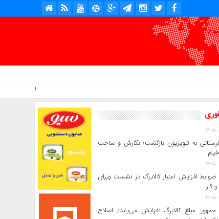
امروز : جمعه, ۱۶ مرداد , ۱۴۰۵ .::. برابر با : Friday, 7 August , 2026 .::. اخبار منتشر شده : 3 خبر
فوری
 لرستانی به تلویزیون بازگشت؛ نگارش و ساخت
فیلم
ضوابط افزایش اعتبار کالابرگ در نشست وزرای
و کار
جمهور: مبلغ کالابرگ افزایش می‌یابد/ اصلاح