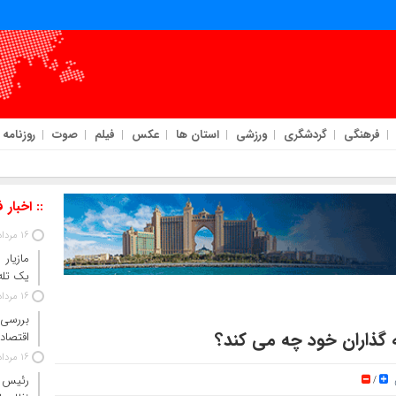
فرهنگی
گردشگری
ورزشی
استان ها
عکس
فیلم
صوت
روزنامه
اد و کار
:: اخبار 
16 مرداد 1405
مازیار
یک تله‌
16 مرداد 1405
بررسی 
ه گذاران خود چه می کند؟
اقتصاد 
16 مرداد 1405
ن
رئیس‌ 
/