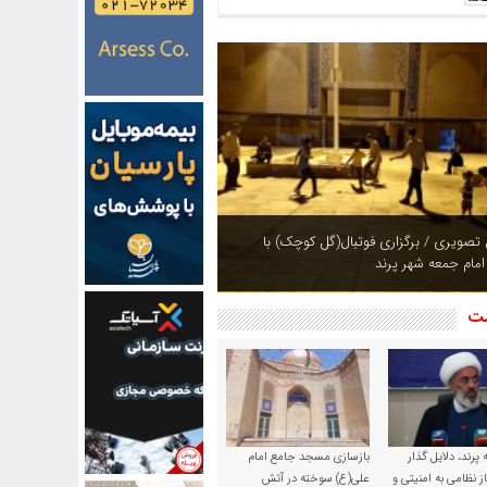
ازی بوستان های شهر پرند در فصل بهار +
شت
پرند، دلایل گذار
بازسازی مسجد جامع امام
ز نظامی به امنیتی و
علی(ع) سوخته در آتش