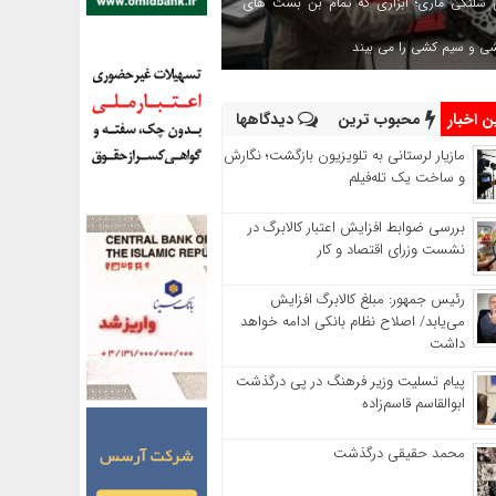
 شلنگی ماری؛ ابزاری که تمام بن بست های
شی و سیم کشی را می بیند
 اخبار
محبوب ترین
دیدگاهها
مازیار لرستانی به تلویزیون بازگشت؛ نگارش
و ساخت یک تله‌فیلم
بررسی ضوابط افزایش اعتبار کالابرگ در
نشست وزرای اقتصاد و کار
رئیس‌ جمهور: مبلغ کالابرگ افزایش
می‌یابد/ اصلاح نظام بانکی ادامه خواهد
داشت
پیام تسلیت وزیر فرهنگ در پی درگذشت
ابوالقاسم قاسم‌زاده
محمد حقیقی درگذشت