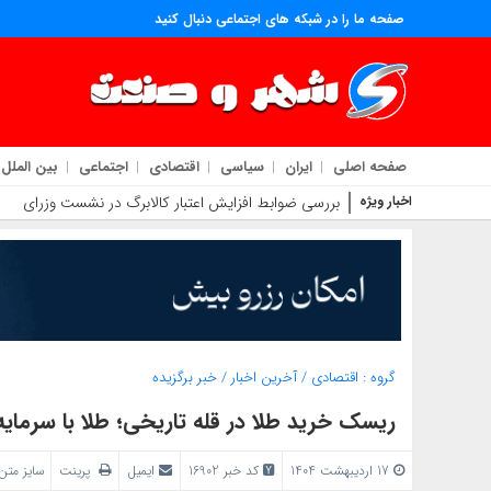
صفحه ما را در شبکه های اجتماعی دنبال کنید
صفحه اصلی
ایران
سیاسی
اقتصادی
اجتماعی
بین الملل
اخبار ویژه
بررسی ضوابط افزایش اعتبار کالابرگ در نشست وزرای اقتص
گروه :
اقتصادی
/
آخرین اخبار
/
خبر برگزیده
ریسک خرید طلا در قله تاریخی؛ طلا با سرمای
17 اردیبهشت 1404
کد خبر 16902
ایمیل
پرینت
سایز مت